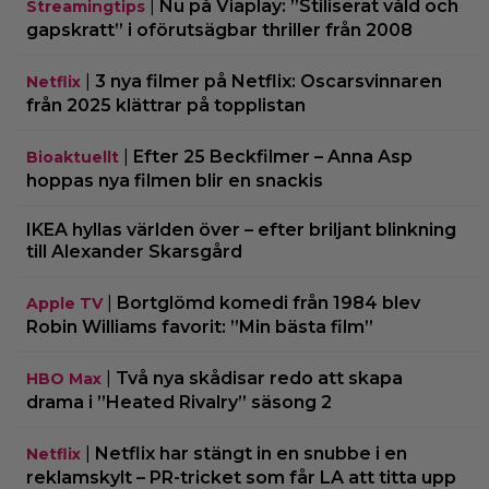
|
Nu på Viaplay: ”Stiliserat våld och
Streamingtips
gapskratt” i oförutsägbar thriller från 2008
|
3 nya filmer på Netflix: Oscarsvinnaren
Netflix
från 2025 klättrar på topplistan
|
Efter 25 Beckfilmer – Anna Asp
Bioaktuellt
hoppas nya filmen blir en snackis
IKEA hyllas världen över – efter briljant blinkning
till Alexander Skarsgård
|
Bortglömd komedi från 1984 blev
Apple TV
Robin Williams favorit: ”Min bästa film”
|
Två nya skådisar redo att skapa
HBO Max
drama i ”Heated Rivalry” säsong 2
|
Netflix har stängt in en snubbe i en
Netflix
reklamskylt – PR-tricket som får LA att titta upp