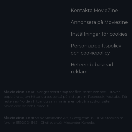
Kontakta MovieZine
Annonsera på Moviezine
Inställningar för cookies
Personuppgiftspolicy
och cookiepolicy
Beteendebaserad
reklam
Moviezine.se
är Sveriges största sajt för film, serier och spel. Utöver
populära sajten hittar du oss också på Instagram, Facebook, Youtube. För
resten av Norden hittar du samma ämnen på våra syskonsajter
MovieZine.no
och
Episodi.fi
.
Moviezine.se
drivs av MovieZine AB, Olofsgatan 18, 111 36 Stockholm
(org.nr 559200-1142). Chefredaktör
Alexander Kardelo
.