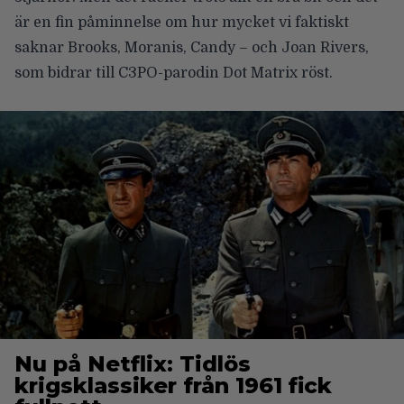
är en fin påminnelse om hur mycket vi faktiskt
saknar Brooks, Moranis, Candy – och Joan Rivers,
som bidrar till C3PO-parodin Dot Matrix röst.
Nu på Netflix: Tidlös
krigsklassiker från 1961 fick