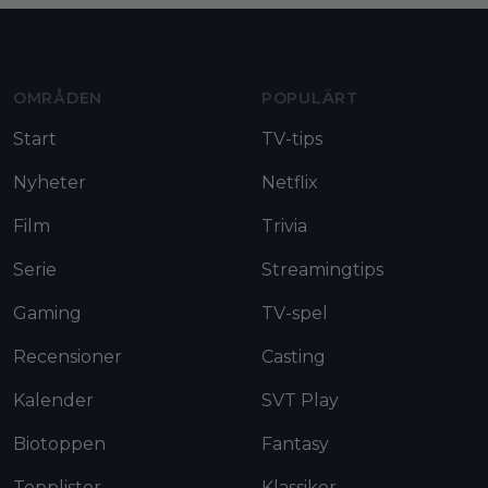
Moviezine footer navigation
OMRÅDEN
POPULÄRT
Start
TV-tips
Nyheter
Netflix
Film
Trivia
Serie
Streamingtips
Gaming
TV-spel
Recensioner
Casting
Kalender
SVT Play
Biotoppen
Fantasy
Topplistor
Klassiker