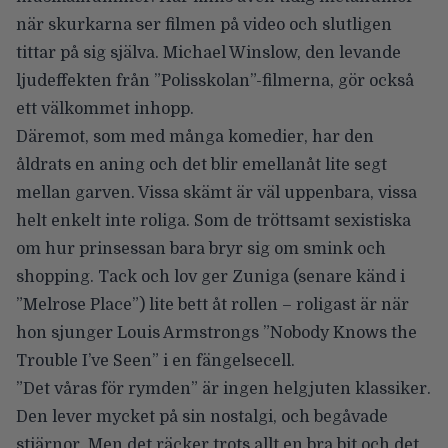
när skurkarna ser filmen på video och slutligen
tittar på sig själva. Michael Winslow, den levande
ljudeffekten från ”Polisskolan”-filmerna, gör också
ett välkommet inhopp.
Däremot, som med många komedier, har den
åldrats en aning och det blir emellanåt lite segt
mellan garven. Vissa skämt är väl uppenbara, vissa
helt enkelt inte roliga. Som de tröttsamt sexistiska
om hur prinsessan bara bryr sig om smink och
shopping. Tack och lov ger Zuniga (senare känd i
”Melrose Place”) lite bett åt rollen – roligast är när
hon sjunger Louis Armstrongs ”Nobody Knows the
Trouble I’ve Seen” i en fängelsecell.
”Det våras för rymden” är ingen helgjuten klassiker.
Den lever mycket på sin nostalgi, och begåvade
stjärnor. Men det räcker trots allt en bra bit och det