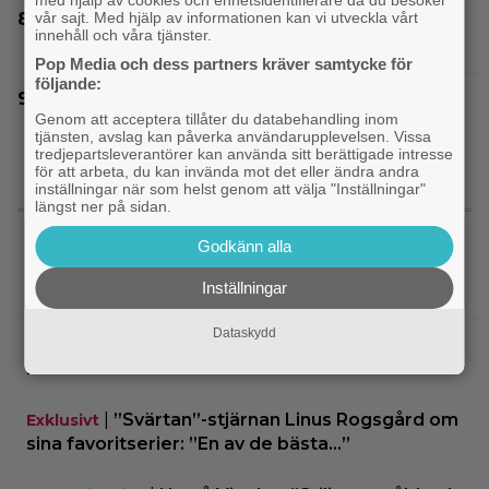
vår sajt. Med hjälp av informationen kan vi utveckla vårt
Dwayne Johnson försvarar ”Vaiana” efter
innehåll och våra tjänster.
sågningarna: ”Sånt händer”
Pop Media och dess partners kräver samtycke för
följande:
IKEA hyllas världen över – efter briljant
Genom att acceptera tillåter du databehandling inom
blinkning till Alexander Skarsgård
tjänsten, avslag kan påverka användarupplevelsen. Vissa
tredjepartsleverantörer kan använda sitt berättigade intresse
för att arbeta, du kan invända mot det eller ändra andra
inställningar när som helst genom att välja "Inställningar"
längst ner på sidan.
SENASTE NYTT
Godkänn alla
|
Nu på Netflix: Tidlös krigsklassiker från
Netflix
Inställningar
1961 fick fullpott
Dataskydd
|
”Hajen” i topp när Empires läsare
Klassiker
korar tidernas 100 bästa filmer
|
”Svärtan”-stjärnan Linus Rogsgård om
Exklusivt
sina favoritserier: ”En av de bästa…”