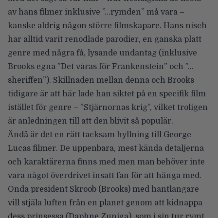
av hans filmer inklusive ”…rymden” må vara –
kanske aldrig någon större filmskapare. Hans nisch
har alltid varit renodlade parodier, en ganska platt
genre med några få, lysande undantag (inklusive
Brooks egna ”Det våras för Frankenstein” och ”…
sheriffen”). Skillnaden mellan denna och Brooks
tidigare är att här lade han siktet på en specifik film
istället för genre – ”Stjärnornas krig”, vilket troligen
är anledningen till att den blivit så populär.
Ändå är det en rätt tacksam hyllning till George
Lucas filmer. De uppenbara, mest kända detaljerna
och karaktärerna finns med men man behöver inte
vara något överdrivet insatt fan för att hänga med.
Onda president Skroob (Brooks) med hantlangare
vill stjäla luften från en planet genom att kidnappa
dess prinsessa (Daphne Zuniga), som i sin tur rymt