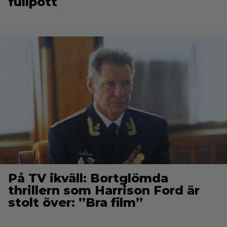
fullpott
På TV ikväll: Bortglömda
thrillern som Harrison Ford är
stolt över: ”Bra film”