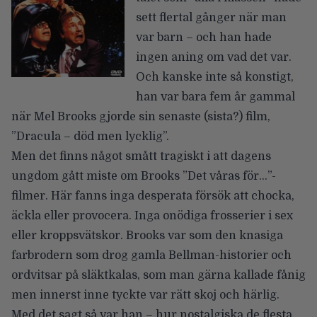
sett flertal gånger när man
var barn – och han hade
ingen aning om vad det var.
Och kanske inte så konstigt,
han var bara fem år gammal
när Mel Brooks gjorde sin senaste (sista?) film,
”Dracula – död men lycklig”.
Men det finns något smått tragiskt i att dagens
ungdom gått miste om Brooks ”Det våras för…”-
filmer. Här fanns inga desperata försök att chocka,
äckla eller provocera. Inga onödiga frosserier i sex
eller kroppsvätskor. Brooks var som den knasiga
farbrodern som drog gamla Bellman-historier och
ordvitsar på släktkalas, som man gärna kallade fånig
men innerst inne tyckte var rätt skoj och härlig.
Med det sagt så var han – hur nostalgiska de flesta