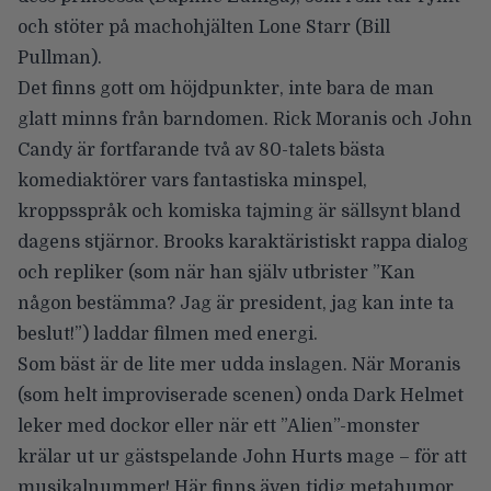
och stöter på machohjälten Lone Starr (Bill
Pullman).
Det finns gott om höjdpunkter, inte bara de man
glatt minns från barndomen. Rick Moranis och John
Candy är fortfarande två av 80-talets bästa
komediaktörer vars fantastiska minspel,
kroppsspråk och komiska tajming är sällsynt bland
dagens stjärnor. Brooks karaktäristiskt rappa dialog
och repliker (som när han själv utbrister ”Kan
någon bestämma? Jag är president, jag kan inte ta
beslut!”) laddar filmen med energi.
Som bäst är de lite mer udda inslagen. När Moranis
(som helt improviserade scenen) onda Dark Helmet
leker med dockor eller när ett ”Alien”-monster
krälar ut ur gästspelande John Hurts mage – för att
musikalnummer! Här finns även tidig metahumor