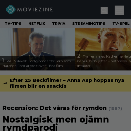
TV-TIPS
NETFLIX
TRIVIA
STREAMINGTIPS
TV-SPEL
2.
Thrillern med Katherine Heigl
1.
På TV ikväll: Bortglömda thrillern som
bara 6 biobiljetter – historiens l
Harrison Ford är stolt över: ”Bra film”
intäkter
Efter 25 Beckfilmer – Anna Asp hoppas nya
filmen blir en snackis
Recension: Det våras för rymden
(1987)
Nostalgisk men ojämn
rymdparodi