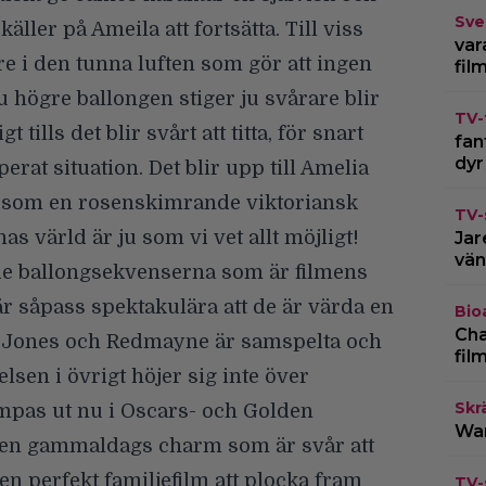
Sve
äller på Ameila att fortsätta. Till viss
var
re i den tunna luften som gör att ingen
fil
u högre ballongen stiger ju svårare blir
TV-
tills det blir svårt att titta, för snart
fan
dyr
erat situation. Det blir upp till Amelia
r som en rosenskimrande viktoriansk
TV-
as värld är ju som vi vet allt möjligt!
Jar
vän
de ballongsekvenserna som är filmens
är såpass spektakulära att de är värda en
Bio
Cha
em. Jones och Redmayne är samspelta och
fil
elsen i övrigt höjer sig inte över
Skr
pas ut nu i Oscars- och Golden
War
 en gammaldags charm som är svår att
en perfekt familjefilm att plocka fram
TV-