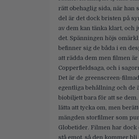
rätt obehaglig sida, när han sk
del är det dock bristen på sy
av dem kan tänka klart, och j
det. Spänningen höjs omärkligt 
befinner sig de båda i en desp
att rädda dem men filmen ä
Copperfieldsaga, och i sagorn
Det är de greenscreen-filma
egentliga behållning och de 
biobiljett bara för att se d
lätta att tycka om, men berätt
mängden storfilmer som pum
Globetider. Filmen har dock
stå emot, så den kommer bli 