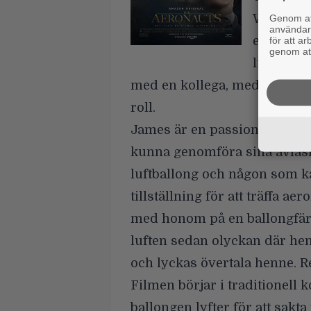
Wren (Jo
Genom att
användaru
en verkli
för att a
genom att
liknande 
med en kollega, medan denne i
roll.
James är en passionerad met
kunna genomföra sina avläsn
luftballong och någon som ka
tillställning för att träffa a
med honom på en ballongfärd
luften sedan olyckan där h
och lyckas övertala henne. R
Filmen börjar i traditionel
ballongen lyfter för att sakta