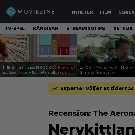
NYHETER
FILM
SERIER
TV-SPEL
KÄNDISAR
STREAMINGTIPS
NETFLIX
1.
2.
18-åring tjänade 13 000 000 kronor på
Glöm ”Harry Hole” – Netflix 
sitt Steam-spel – fick betala tillbaka allt
thrillerserie är svensk
Experter väljer ut tidernas
Recension: The Aero
Nervkittla