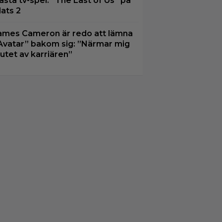
ästa tv-spel: ”The Last of Us” på
lats 2
ames Cameron är redo att lämna
Avatar” bakom sig: ”Närmar mig
lutet av karriären”