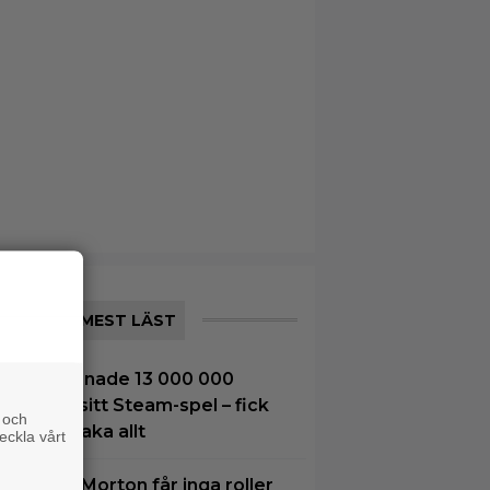
MEST LÄST
8-åring tjänade 13 000 000
ronor på sitt Steam-spel – fick
 och
etala tillbaka allt
eckla vårt
amantha Morton får inga roller