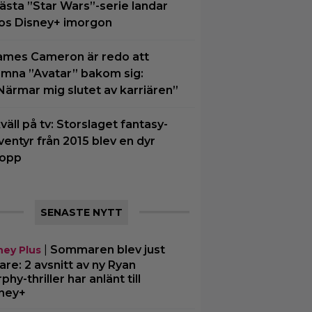
ästa ”Star Wars”-serie landar
os Disney+ imorgon
ames Cameron är redo att
ämna ”Avatar” bakom sig:
Närmar mig slutet av karriären”
kväll på tv: Storslaget fantasy-
ventyr från 2015 blev en dyr
lopp
SENASTE NYTT
|
Sommaren blev just
ney Plus
are: 2 avsnitt av ny Ryan
phy-thriller har anlänt till
ney+