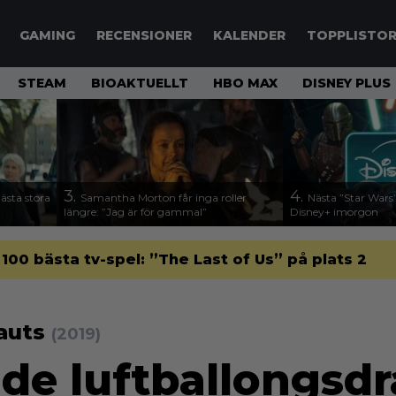
GAMING
RECENSIONER
KALENDER
TOPPLISTO
STEAM
BIOAKTUELLT
HBO MAX
DISNEY PLUS
3.
4.
nästa stora
Samantha Morton får inga roller
Nästa ”Star Wars”
längre: ”Jag är för gammal”
Disney+ imorgon
 100 bästa tv-spel: ”The Last of Us” på plats 2
nauts
(2019)
nde luftballongs