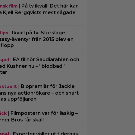
|
På tv ikväll: Det här kan
nsk film
a Kjell Bergqvists mest sågade
m
|
Ikväll på tv: Storslaget
tips
tasy-äventyr från 2015 blev en
 flopp
|
EA tillhör Saudiarabien och
spel
ed Kushner nu – ”blodbad”
tar
|
Biopremiär för Jackie
aktuellt
ns nya actionrökare – och snart
mas uppföljaren
|
Filmpostern var för läskig –
äck
ner Bros får skäll
|
Experter väljer ut tidernas
spel