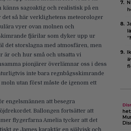
N
 känns sagoaktig och realistisk på en
h
det så här verklighetens meteorologer
J
kulära vyer ovan molnen och
l
skimrande fjärilar som dyker upp ur
”
äl det storslagna med atmosfären, men
I
 är och hur små och utsatta vi
ä
nsamma pionjärer överlämnar oss i dess
f
aturligtvis inte bara regnbågsskimrande
a moln utan först måste de igenom ett
för engelsmännen att besegra
Dis
drekordet. Ballongen fortsätter att
het
Mur
 mer flygerfarna Amelia tycker att det
Dis
iskt ge James karaktär en självisk och