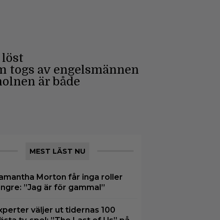
löst
som togs av engelsmännen
molnen är både
MEST LÄST NU
amantha Morton får inga roller
ängre: ”Jag är för gammal”
xperter väljer ut tidernas 100