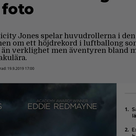
 foto
city Jones spelar huvudrollerna i den 
men om ett höjdrekord i luftballong 
a än verklighet men äventyren bland 
akulära.
erad:
19.9.2019 17:00
S
l
E