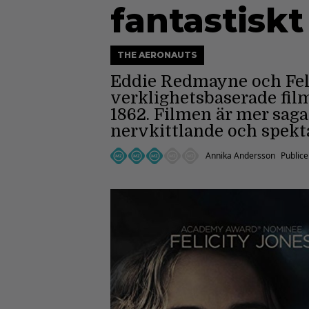
fantastiskt
THE AERONAUTS
Eddie Redmayne och Feli
verklighetsbaserade fil
1862. Filmen är mer sag
nervkittlande och spekt
Annika Andersson
Public