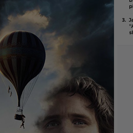
b
p
J
”
s