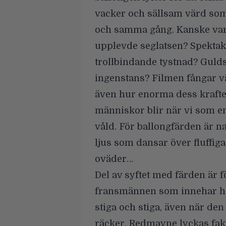
vacker och sällsam värd som
och samma gång. Kanske var 
upplevde seglatsen? Spekta
trollbindande tystnad? Guld
ingenstans? Filmen fångar v
även hur enorma dess krafter
människor blir när vi som e
våld. För ballongfärden är n
ljus som dansar över fluffig
oväder…
Del av syftet med färden är 
fransmännen som innehar höj
stiga och stiga, även när den
räcker. Redmayne lyckas fakt