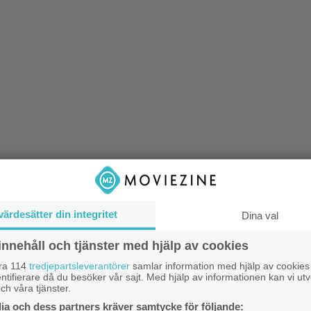
s väl inte Eddie Redmayne och Felicity
värdesätter din integritet
Dina val
na prestationer som Stephen Hawking
fru Jane i ”The Theory of Everything”?
1
innehåll och tjänster med hjälp av cookies
k
vi dem tillsammans igen i Tom Harpers
åra 114
tredjepartsleverantörer
samlar information med hjälp av cookies
b
ntifierare då du besöker vår sajt. Med hjälp av informationen kan vi utv
nna gång som meterologforskaren James
ch våra tjänster.
a och dess partners kräver samtycke för följande:
 (Redmayne) och aeronauten Amelia
S