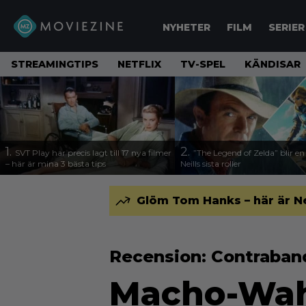
NYHETER
FILM
SERIER
STREAMINGTIPS
NETFLIX
TV-SPEL
KÄNDISAR
1.
2.
SVT Play har precis lagt till 17 nya filmer
”The Legend of Zelda” blir e
– här är mina 3 bästa tips
Neills sista roller
Glöm Tom Hanks – här är N
Recension: Contraba
Macho-Wah