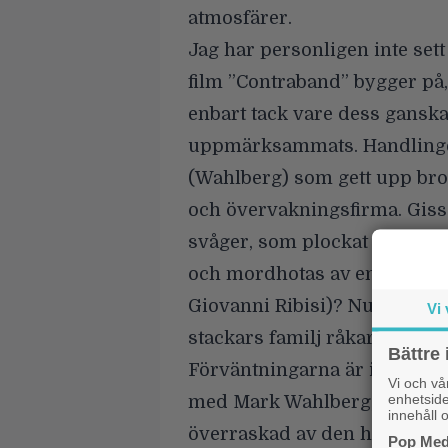
atmosfärer.
Jag har personligen inte set
film ”Contraband” bygger på, 
enbart tack vare dess gansk
uppmärksammats. Handlinge
(Wahlberg) som gett upp brott
och övervakningsfirma. Gissa
svåger, som plockat upp hans
och mordhotas av en mäktig
Giovanni Ribisi)? Nu ska en
Vi 
stackars familj råkar illa ut.
Bättre 
Förväntningarna är inte dire
Vi och v
enhetside
med Mark Wahlberg, så jag ka
innehåll o
överraskad av den här hyggli
Pop Medi