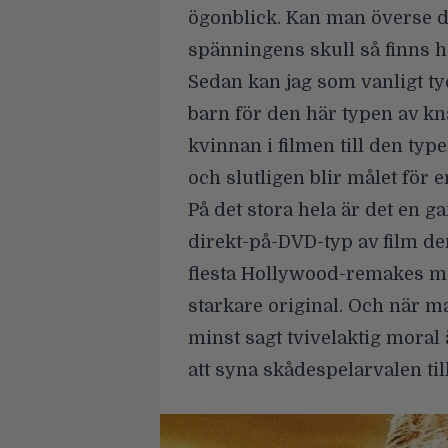
ögonblick. Kan man överse de
spänningens skull så finns h
Sedan kan jag som vanligt tyc
barn för den här typen av kna
kvinnan i filmen till den typ
och slutligen blir målet för e
På det stora hela är det en g
direkt-på-DVD-typ av film d
flesta Hollywood-remakes mä
starkare original. Och när 
minst sagt tvivelaktig moral
att syna skådespelarvalen til