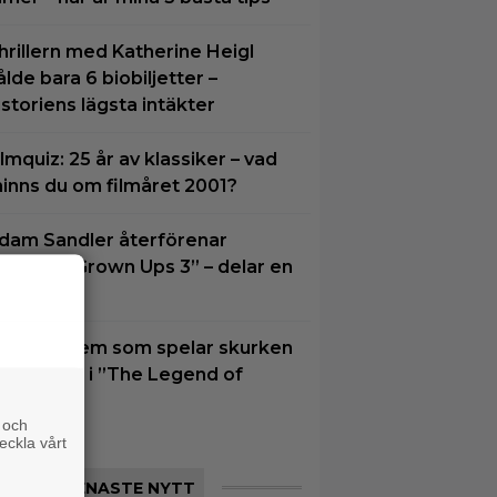
hrillern med Katherine Heigl
ålde bara 6 biobiljetter –
istoriens lägsta intäkter
ilmquiz: 25 år av klassiker – vad
inns du om filmåret 2001?
dam Sandler återförenar
änget i ”Grown Ups 3” – delar en
örsta bild
u vet vi vem som spelar skurken
anondorf i ”The Legend of
elda”
 och
eckla vårt
SENASTE NYTT