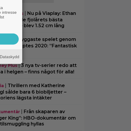
ka
 intresse
|
Nu på Viaplay: Ethan
eamingtips
lst
ke gjorde fjolårets bästa
vandling – blev 1.52 cm lång
|
”Snyggaste spelet genom
spel
erna” släpptes 2020: ”Fantastisk
lvärld”
Dataskydd
|
3 nya tv-serier redo att
ney Plus
ja i helgen – finns något för alla!
|
Thrillern med Katherine
ia
gl sålde bara 6 biobiljetter –
toriens lägsta intäkter
|
Från skaparen av
umentär
ger King”: HBO-dokumentär om
tilsmuggling hyllas