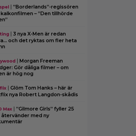
|
”Borderlands”-regissören
spel
kalkonfilmen – ”Den tillhörde
en”
|
3 nya X-Men är redan
ting
ra… och det ryktas om fler heta
mn
|
Morgan Freeman
lywood
ger: Gör dåliga filmer – om
en är hög nog
|
Glöm Tom Hanks – här är
lix
flix nya Robert Langdon-skådis
|
”Gilmore Girls” fyller 25
O Max
– återvänder med ny
kumentär