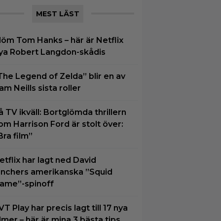
MEST LÄST
löm Tom Hanks – här är Netflix
ya Robert Langdon-skådis
The Legend of Zelda” blir en av
am Neills sista roller
å TV ikväll: Bortglömda thrillern
om Harrison Ford är stolt över:
Bra film”
etflix har lagt ned David
inchers amerikanska ”Squid
ame”-spinoff
VT Play har precis lagt till 17 nya
ilmer – här är mina 3 bästa tips