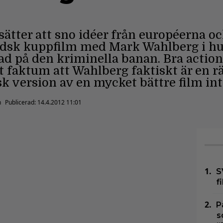
tter att sno idéer från européerna o
ndsk kuppfilm med Mark Wahlberg i h
d på den kriminella banan. Bra action
 faktum att Wahlberg faktiskt är en rät
 version av en mycket bättre film inte
n
Publicerad:
14.4.2012 11:01
S
f
P
s