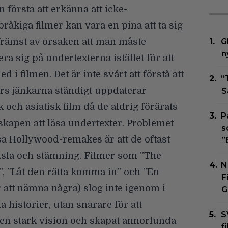
n första att erkänna att icke-
råkiga filmer kan vara en pina att ta sig
främst av orsaken att man måste
G
n
ra sig på undertexterna istället för att
 i filmen. Det är inte svårt att förstå att
”
rs jänkarna ständigt uppdaterar
S
 och asiatisk film då de aldrig förärats
P
kapen att läsa undertexter. Problemet
s
a Hollywood-remakes är att de oftast
”
nsla och stämning. Filmer som ”The
N
i”, ”Låt den rätta komma in” och ”En
F
 att nämna några) slog inte igenom i
G
 historier, utan snarare för att
S
 en stark vision och skapat annorlunda
f