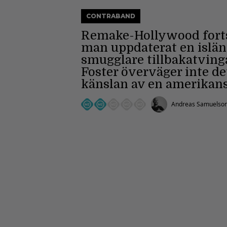
CONTRABAND
Remake-Hollywood fortsä
man uppdaterat en islä
smugglare tillbakatvinga
Foster överväger inte det
känslan av en amerikansk
Andreas Samuelso