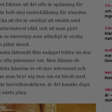
t faktum att det ofta är spänning för
TV-
om 
är helt okej underhållning för stunden.
ing
ka att det är onödigt att utsätta små
Cas
rkrelaterat våld, och att man gjort
kla
en av stereotyp som ständigt är orolig
na
n pilsk skurk.
Hol
anska lättsmält film snäppet bättre än den
med
en ofta påminner om. Men liksom de
lön
rks känslan av ett mer intressant och
Netf
man man bryr sig mer om en biroll med
Net
 än huvudkaraktären, är det kanske dags
HB
l nästa gång.
år 
do