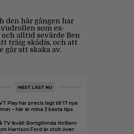
ch den här gången har
uvudrollen som ex-
 och alltid sevärde Ben
t träig skådis, och att
 går att skaka av.
MEST LÄST NU
VT Play har precis lagt till 17 nya
ilmer – här är mina 3 bästa tips
å TV ikväll: Bortglömda thrillern
om Harrison Ford är stolt över: