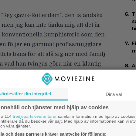
T
t
”Reykjavik-Rotterdam”
, den isländska
s
men jag kan inte tänka mig att det är
h
a konventionella kupphistoria som den
F
n följer en gammal proffssmugglare
m
ets bana för att slå sig ner med familj
 vad han tvingas göra när en klantig
A
g
 aktiviteter, sumpar ett smuggeljobb
f
 gangster (en överspelande, nerpimpad
 ny smuggling utföras innan Wahlbergs
värdesätter din integritet
Dina val
N
G
innehåll och tjänster med hjälp av cookies
Z
kt skyhöga när man ser en actionfilm
åra 114
tredjepartsleverantörer
samlar information med hjälp av cookies
ntifierare då du besöker vår sajt. Med hjälp av informationen kan vi utv
n erkänna att jag blev smått positivt
ch våra tjänster.
ga filmen som trots allt har en del
a och dess partners kräver samtycke för följande: