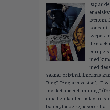
Jag är de
engelsksp
igenom, 
koncentre
svepas med
de stacka
europeisk
med kuns
med dess
saknar originalfilmernas kä
Ring”, ”Änglarnas stad”, ”Tax
mycket speciell middag” (för
sina hemländer tack vare sina
banbrytande regissörer haft