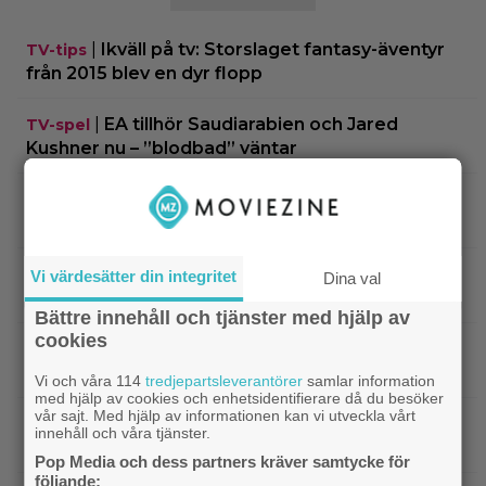
|
Ikväll på tv: Storslaget fantasy-äventyr
TV-tips
från 2015 blev en dyr flopp
|
EA tillhör Saudiarabien och Jared
TV-spel
Kushner nu – ”blodbad” väntar
|
Biopremiär för Jackie Chans nya
Bioaktuellt
actionrökare – och snart filmas uppföljaren
|
Filmpostern var för läskig – Warner Bros
Skräck
Vi värdesätter din integritet
Dina val
får skäll
Bättre innehåll och tjänster med hjälp av
cookies
|
Experter väljer ut tidernas 100 bästa tv-
TV-spel
spel: ”The Last of Us” på plats 2
Vi och våra 114
tredjepartsleverantörer
samlar information
med hjälp av cookies och enhetsidentifierare då du besöker
vår sajt. Med hjälp av informationen kan vi utveckla vårt
|
Nästa ”Insidious” får svensk biopremiär
Skräck
innehåll och våra tjänster.
om bara 2 veckor
Pop Media och dess partners kräver samtycke för
följande: