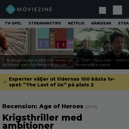
TV-SPEL
STREAMINGTIPS
NETFLIX
KÄNDISAR
STE
1.
2.
18-åring tjänade 13 000 000 kronor på
Glöm ”Harry Hole” – Netflix 
sitt Steam-spel – fick betala tillbaka allt
thrillerserie är svensk
Experter väljer ut tidernas 100 bästa tv-
spel: ”The Last of Us” på plats 2
Recension: Age of Heroes
(2011)
Krigsthriller med
ambitioner