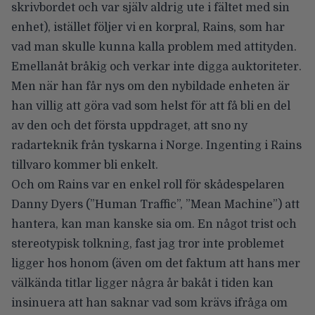
skrivbordet och var själv aldrig ute i fältet med sin
enhet), istället följer vi en korpral, Rains, som har
vad man skulle kunna kalla problem med attityden.
Emellanåt bråkig och verkar inte digga auktoriteter.
Men när han får nys om den nybildade enheten är
han villig att göra vad som helst för att få bli en del
av den och det första uppdraget, att sno ny
radarteknik från tyskarna i Norge. Ingenting i Rains
tillvaro kommer bli enkelt.
Och om Rains var en enkel roll för skådespelaren
Danny Dyers (”Human Traffic”, ”Mean Machine”) att
hantera, kan man kanske sia om. En något trist och
stereotypisk tolkning, fast jag tror inte problemet
ligger hos honom (även om det faktum att hans mer
välkända titlar ligger några år bakåt i tiden kan
insinuera att han saknar vad som krävs ifråga om