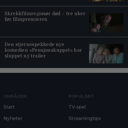
Skrekkfilmregissør død – tre uker
før filmpremieren
Den stjernespekkede nye
komedien «Pensjonskuppet» har
sluppet ny trailer
Moviezine footer navigation
OMRÅDEN
POPULÄRT
Start
TV-spel
Nyheter
Streamingtips