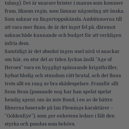
talang). Det är snarare brister i manus som kommer
fram, liksom regin, som lämnar någonting att önska.
Som saknar en fingertoppskänsla. Ambitionerna till
att vara mer finns, de är det inget fel på, däremot
saknas både kunnande och budget för att verkligen
infria dem.
Samtidigt är det absolut ingen usel nivå vi snackar
om här, en stor del av tiden lyckas ändå ”Age of
Heroes” vara en hyggligt spännande krigsthriller,
hyfsat blodig och stundom rätt brutal, och det finns
trots allt en rang av bra skådespelare. Framför allt
Sean Bean (passande nog har han spelat spelat
hemlig agent, om än inte Bond, i en av de bättre
filmerna baserade på Ian Flemings karaktärer –
”GoldenEye”), som ger enhetens ledare i fält den
styrka och pondus som behövs.