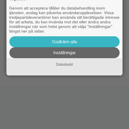
|
”Spider-Man: Brand New Day” tar
Bioaktuellt
Genom att acceptera tillåter du databehandling inom
över som 2026 års största biofilm
tjänsten, avslag kan påverka användarupplevelsen. Vissa
tredjepartsleverantörer kan använda sitt berättigade intresse
för att arbeta, du kan invända mot det eller ändra andra
|
18 år senare släpps ”Arkiv X”-filmen
Disney Plus
inställningar när som helst genom att välja "Inställningar"
på nytt – se trailern
längst ner på sidan.
Godkänn alla
|
Anya Taylor-Joy förklarar: ”Därför är
Hollywood
method actors bara män”
Inställningar
|
Minns ni ”The Division”-filmen? Den kan
Netflix
Dataskydd
fortfarande bli verklighet