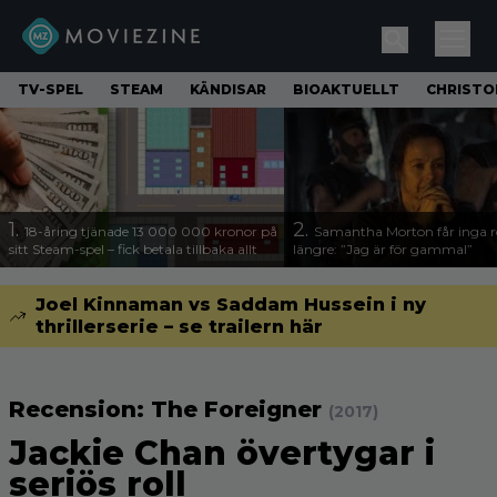
TV-SPEL
STEAM
KÄNDISAR
BIOAKTUELLT
CHRISTO
1.
2.
18-åring tjänade 13 000 000 kronor på
Samantha Morton får inga ro
sitt Steam-spel – fick betala tillbaka allt
längre: ”Jag är för gammal”
Joel Kinnaman vs Saddam Hussein i ny
thrillerserie – se trailern här
Recension: The Foreigner
(2017)
Jackie Chan övertygar i
seriös roll