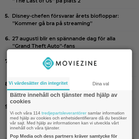
”The Last of Us” på plats 2
Disney-chefen försvarar årets biofloppar:
”Kommer gå bra på streaming”
27 augusti blir en spännande dag för alla
”Grand Theft Auto”-fans
Ett nytt mysterium på 8 avsnitt gör succé på
Prime Video just nu
Vi värdesätter din integritet
Dina val
På tv ikväll: Det här kan vara Kjell Bergqvists
mest sågade film
Bättre innehåll och tjänster med hjälp av
cookies
Harry Potter-fans får betala 4 500 kronor för
Vi och våra 114
tredjepartsleverantörer
samlar information
nya Lego-setet
med hjälp av cookies och enhetsidentifierare då du besöker
vår sajt. Med hjälp av informationen kan vi utveckla vårt
innehåll och våra tjänster.
Pop Media och dess partners kräver samtycke för
SENASTE NYTT