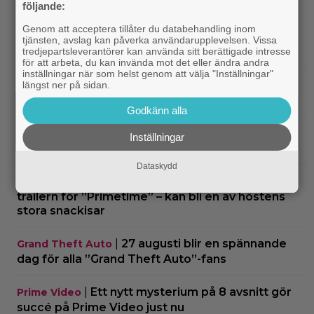
följande:
Genom att acceptera tillåter du databehandling inom
|
Tidernas 30 bästa superhjältefilmer listade
DC
tjänsten, avslag kan påverka användarupplevelsen. Vissa
– ”The Dark Knight” på plats 3
tredjepartsleverantörer kan använda sitt berättigade intresse
för att arbeta, du kan invända mot det eller ändra andra
inställningar när som helst genom att välja "Inställningar"
|
Elliot Page ”tappade andan” när han
Bioaktuellt
längst ner på sidan.
läste manus till ”The Odyssey”
Godkänn alla
|
Ny trailer till ”Ramayana” visar upp
Trailers
Inställningar
nästa maffiga fantasyfilm från Indien
Dataskydd
|
Robert Pattinson är på pedofiljakt i
Trailers
trailern för ”Primetime” – kan bli en av höstens
stora snackisar
|
27 augusti blir en spännande
Grand Theft Auto
dag för alla ”Grand Theft Auto”-fans
|
Ett nytt mysterium på 8 avsnitt gör
Prime Video
succé på Prime Video just nu