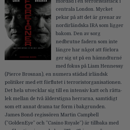
mördad i en terroristattack i
centrala London. Mycket
pekar på att det är grenar av
nordirländska IRA som ligger
bakom. Den av sorg
nedbrutne fadern som inte
längre har något att förlora
ger sig ut på en hämndturné
med fokus på Liam Hennessy
(Pierce Brosnan), en numera städad irländsk
politiker med ett förflutet i terroristorganisationen.
Det hela utvecklar sig till en intensiv katt och råtta-
lek mellan de två ålderstigna herrarna, samtidigt
som ett annat drama tar form i bakgrunden.
James Bond-regissören Martin Campbell
(”GoldenEye” och ”Casino Royale”) är tillbaka med