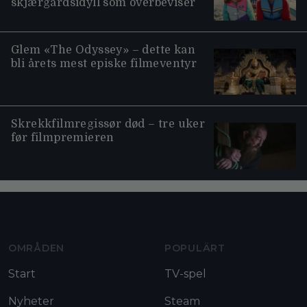
skjærgårdsidyll som overbeviser
Glem «The Odyssey» – dette kan
bli årets mest episke filmeventyr
Skrekkfilmregissør død – tre uker
før filmpremieren
Moviezine footer navigation
OMRÅDEN
POPULÄRT
Start
TV-spel
Nyheter
Steam