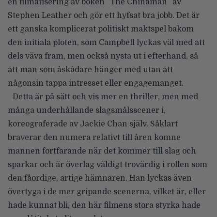
en filmatisering av boken ”The Chinaman” av
Stephen Leather och gör ett hyfsat bra jobb. Det är
ett ganska komplicerat politiskt maktspel bakom
den initiala ploten, som Campbell lyckas väl med att
dels väva fram, men också nysta ut i efterhand, så
att man som åskådare hänger med utan att
någonsin tappa intresset eller engagemanget.
Detta är på sätt och vis mer en thriller, men med
många underhållande slagsmålsscener i,
koreograferade av Jackie Chan själv. Såklart
braverar den numera relativt till åren komne
mannen fortfarande när det kommer till slag och
sparkar och är överlag väldigt trovärdig i rollen som
den fåordige, artige hämnaren. Han lyckas även
övertyga i de mer gripande scenerna, vilket är, eller
hade kunnat bli, den här filmens stora styrka hade