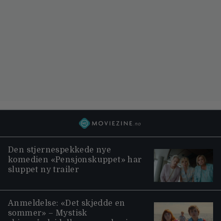
Den stjernespekkede nye
komedien «Pensjonskuppet» har
sluppet ny trailer
Anmeldelse: «Det skjedde en
sommer» – Mystisk