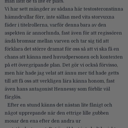
man låtit de ta lite er plats.
Vi har sett mängder av sådana här testosteronstinna
hämndrullar förr, inte sällan med vita storvuxna
fäder i titelrollerna, varför denna bara av den
aspekten är annorlunda, fast även för att regissören
ändå bromsar mellan varven och tar sig tid att
förklara det större dramat för oss så att vi ska få en
chans att känna med huvudpersonen och kontexten
på ett övergripande plan. Det gör vi också förvisso,
men här hade jag velat att ännu mer tid hade getts
till att få oss att verkligen lära känna honom, fast
även hans antagonist Hennessy som förblir väl
färglös.
Efter en stund känns det nästan lite fånigt och
något upprepande när den ettrige lille gubben
mosar den ena efter den andra ur