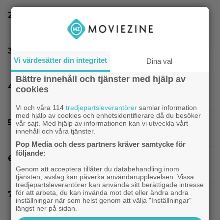
Nu vet vi vem som spelar skurken Ganondorf i
”The Legend of Zelda”
Experter väljer ut tidernas 100 bästa tv-spel:
Vi värdesätter din integritet
Dina val
”The Last of Us” på plats 2
Bättre innehåll och tjänster med hjälp av
Joel Kinnaman vs Saddam Hussein i ny
cookies
thrillerserie – se trailern här
Vi och våra 114
tredjepartsleverantörer
samlar information
med hjälp av cookies och enhetsidentifierare då du besöker
”Grown Ups”-gänget återförenat – Adam
vår sajt. Med hjälp av informationen kan vi utveckla vårt
innehåll och våra tjänster.
Sandler delar första bilden från trean
Pop Media och dess partners kräver samtycke för
följande:
På TV ikväll: Bortglömda thrillern som
Genom att acceptera tillåter du databehandling inom
Harrison Ford är stolt över: ”Bra film”
tjänsten, avslag kan påverka användarupplevelsen. Vissa
tredjepartsleverantörer kan använda sitt berättigade intresse
för att arbeta, du kan invända mot det eller ändra andra
Något är väldigt fel i ”Den hemliga kvinnan” –
inställningar när som helst genom att välja "Inställningar"
danska Netflix-thrillern visar upp sig
längst ner på sidan.