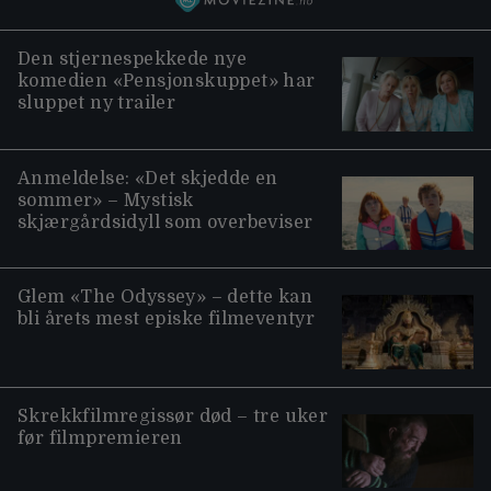
Den stjernespekkede nye
komedien «Pensjonskuppet» har
sluppet ny trailer
Anmeldelse: «Det skjedde en
sommer» – Mystisk
skjærgårdsidyll som overbeviser
Glem «The Odyssey» – dette kan
bli årets mest episke filmeventyr
Skrekkfilmregissør død – tre uker
før filmpremieren