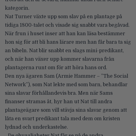
kategorin.
Nat Turner växte upp som slav på en plantage på
tidiga 1800-talet och visade sig snabbt vara begåvad.
När frun i huset inser att han kan läsa bestämmer
hon sig för att bli hans lärare men han får bara ta sig
an bibeln. Nat blir snabbt en slags mini-predikant,
och när han växer upp kommer slavarna från
plantagerna runt om för att höra hans ord.
Den nya ägaren Sam (Armie Hammer – ”The Social
Network”), som Nat lekte med som barn, behandlar
sina slavar förhållandevis bra. Men när Sams
finanser stramas åt, hyr han ut Nat till andra
plantageägare som vill stävja sina slavar genom att
låta en svart predikant tala med dem om kristen
lydnad och underkastelse.
De ohyggligheter Nat får se på de andra