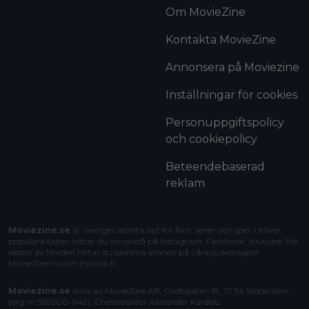
Om MovieZine
Kontakta MovieZine
Annonsera på Moviezine
Inställningar för cookies
Personuppgiftspolicy
och cookiepolicy
Beteendebaserad
reklam
Moviezine.se
är Sveriges största sajt för film, serier och spel. Utöver
populära sajten hittar du oss också på Instagram, Facebook, Youtube. För
resten av Norden hittar du samma ämnen på våra syskonsajter
MovieZine.no
och
Episodi.fi
.
Moviezine.se
drivs av MovieZine AB, Olofsgatan 18, 111 36 Stockholm
(org.nr 559200-1142). Chefredaktör
Alexander Kardelo
.