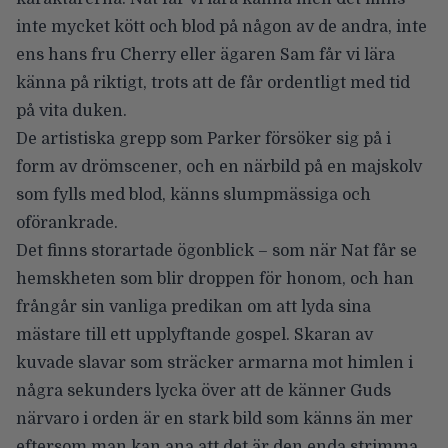
inte mycket kött och blod på någon av de andra, inte
ens hans fru Cherry eller ägaren Sam får vi lära
känna på riktigt, trots att de får ordentligt med tid
på vita duken.
De artistiska grepp som Parker försöker sig på i
form av drömscener, och en närbild på en majskolv
som fylls med blod, känns slumpmässiga och
oförankrade.
Det finns storartade ögonblick – som när Nat får se
hemskheten som blir droppen för honom, och han
frångår sin vanliga predikan om att lyda sina
mästare till ett upplyftande gospel. Skaran av
kuvade slavar som sträcker armarna mot himlen i
några sekunders lycka över att de känner Guds
närvaro i orden är en stark bild som känns än mer
eftersom man kan ana att det är den enda strimma