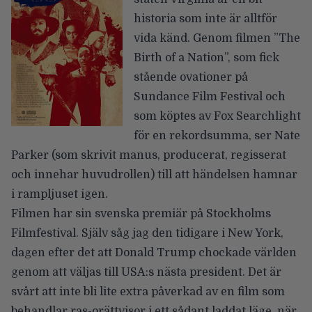
historia som inte är alltför
vida känd. Genom filmen ”The
Birth of a Nation”, som fick
stående ovationer på
Sundance Film Festival och
som köptes av Fox Searchlight
för en rekordsumma, ser Nate
Parker (som skrivit manus, producerat, regisserat
och innehar huvudrollen) till att händelsen hamnar
i rampljuset igen.
Filmen har sin svenska premiär på Stockholms
Filmfestival. Själv såg jag den tidigare i New York,
dagen efter det att Donald Trump chockade världen
genom att väljas till USA:s nästa president. Det är
svårt att inte bli lite extra påverkad av en film som
behandlar ras-orättvisor i ett sådant laddat läge, när