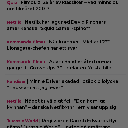
|
Filmquiz: 25 år av klassiker – vad minns du
Quiz
om filmåret 2001?
|
Netflix har lagt ned David Finchers
Netflix
amerikanska ”Squid Game”-spinoff
|
När kommer ”Michael 2”?
Kommande filmer
Lionsgate-chefen har ett svar
|
Adam Sandler återförenar
Kommande filmer
gänget i ”Grown Ups 3” – delar en första bild
|
Minnie Driver skadad i otäck bilolycka:
Kändisar
”Tacksam att jag lever”
|
Något är väldigt fel i ”Den hemliga
Netflix
kvinnan” – danska Netflix-thrillern visar upp sig
|
Regissören Gareth Edwards flyr
Jurassic World
nästa ”Jurassic World” – jakten på ersättare