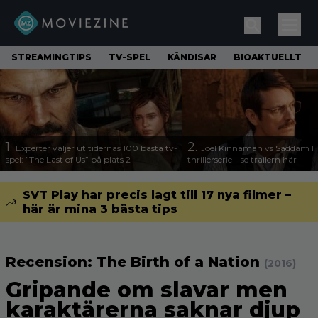
STREAMINGTIPS
TV-SPEL
KÄNDISAR
BIOAKTUELLT
1.
2.
Experter väljer ut tidernas 100 bästa tv-
Joel Kinnaman vs Saddam Hu
spel: ”The Last of Us” på plats 2
thrillerserie – se trailern här
SVT Play har precis lagt till 17 nya filmer –
här är mina 3 bästa tips
Recension: The Birth of a Nation
(2016)
Gripande om slavar men
karaktärerna saknar djup