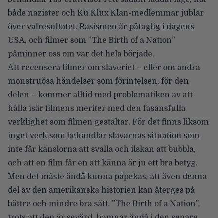
både nazister och Ku Klux Klan-medlemmar jublar
över valresultatet. Rasismen är påtaglig i dagens
USA, och filmer som ”The Birth of a Nation”
påminner oss om var det hela började.
Att recensera filmer om slaveriet – eller om andra
monstruösa händelser som förintelsen, för den
delen – kommer alltid med problematiken av att
hålla isär filmens meriter med den fasansfulla
verklighet som filmen gestaltar. För det finns liksom
inget verk som behandlar slavarnas situation som
inte får känslorna att svalla och ilskan att bubbla,
och att en film får en att känna är ju ett bra betyg.
Men det måste ändå kunna påpekas, att även denna
del av den amerikanska historien kan återges på
bättre och mindre bra sätt. ”The Birth of a Nation”,
trots att den är sevärd, hamnar ändå i den senare