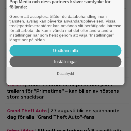
Pop Media och dess partners kräver samtycke för
följande:
SENASTE NYTT
Genom att acceptera tillåter du databehandling inom
tjänsten, avslag kan påverka användarupplevelsen. Vissa
|
Tidernas 30 bästa superhjältefilmer listade
DC
tredjepartsleverantörer kan använda sitt berättigade intresse
– ”The Dark Knight” på plats 3
för att arbeta, du kan invända mot det eller ändra andra
inställningar när som helst genom att välja "Inställningar"
längst ner på sidan.
|
Elliot Page ”tappade andan” när han
Bioaktuellt
läste manus till ”The Odyssey”
Godkänn alla
Inställningar
|
Ny trailer till ”Ramayana” visar upp
Trailers
nästa maffiga fantasyfilm från Indien
Dataskydd
|
Robert Pattinson är på pedofiljakt i
Trailers
trailern för ”Primetime” – kan bli en av höstens
stora snackisar
|
27 augusti blir en spännande
Grand Theft Auto
dag för alla ”Grand Theft Auto”-fans
|
Ett nytt mysterium på 8 avsnitt gör
Prime Video