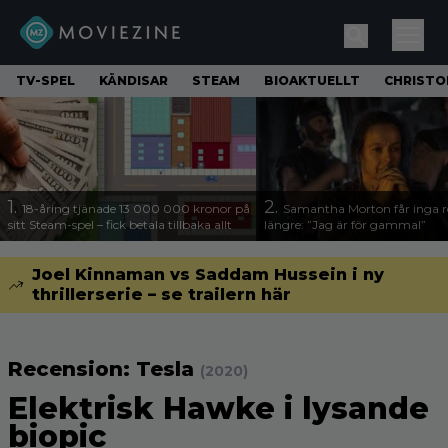
TV-SPEL
KÄNDISAR
STEAM
BIOAKTUELLT
CHRISTO
1.
2.
18-åring tjänade 13 000 000 kronor på
Samantha Morton får inga ro
sitt Steam-spel – fick betala tillbaka allt
längre: ”Jag är för gammal”
Joel Kinnaman vs Saddam Hussein i ny
thrillerserie – se trailern här
Recension: Tesla
(2020)
Elektrisk Hawke i lysande
biopic