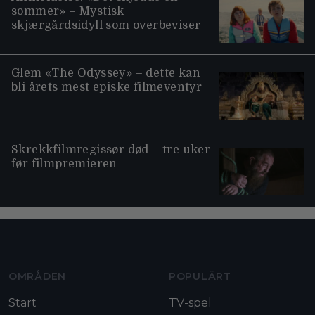
sommer» – Mystisk
skjærgårdsidyll som overbeviser
Glem «The Odyssey» – dette kan
bli årets mest episke filmeventyr
Skrekkfilmregissør død – tre uker
før filmpremieren
Moviezine footer navigation
OMRÅDEN
POPULÄRT
Start
TV-spel