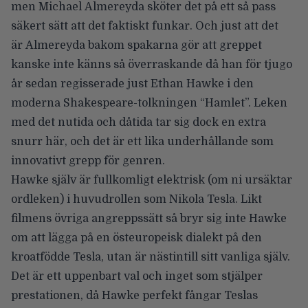
men Michael Almereyda sköter det på ett så pass
säkert sätt att det faktiskt funkar. Och just att det
är Almereyda bakom spakarna gör att greppet
kanske inte känns så överraskande då han för tjugo
år sedan regisserade just Ethan Hawke i den
moderna Shakespeare-tolkningen “Hamlet”. Leken
med det nutida och dåtida tar sig dock en extra
snurr här, och det är ett lika underhållande som
innovativt grepp för genren.
Hawke själv är fullkomligt elektrisk (om ni ursäktar
ordleken) i huvudrollen som Nikola Tesla. Likt
filmens övriga angreppssätt så bryr sig inte Hawke
om att lägga på en östeuropeisk dialekt på den
kroatfödde Tesla, utan är nästintill sitt vanliga själv.
Det är ett uppenbart val och inget som stjälper
prestationen, då Hawke perfekt fångar Teslas