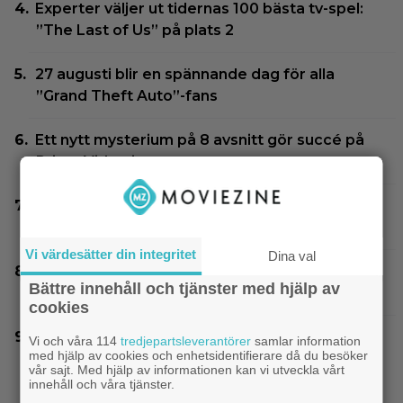
Experter väljer ut tidernas 100 bästa tv-spel:
”The Last of Us” på plats 2
27 augusti blir en spännande dag för alla
”Grand Theft Auto”-fans
Ett nytt mysterium på 8 avsnitt gör succé på
Prime Video just nu
Disney-chefen försvarar årets biofloppar:
”Kommer gå bra på streaming”
Vi värdesätter din integritet
Dina val
På tv ikväll: Det här kan vara Kjell Bergqvists
Bättre innehåll och tjänster med hjälp av
mest sågade film
cookies
Anya Taylor-Joy förklarar: ”Därför är method
Vi och våra 114
tredjepartsleverantörer
samlar information
med hjälp av cookies och enhetsidentifierare då du besöker
actors bara män”
vår sajt. Med hjälp av informationen kan vi utveckla vårt
innehåll och våra tjänster.