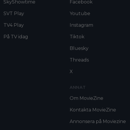
SkyShowtime
Facebook
SVT Play
Youtube
TV4 Play
Instagram
På TV idag
Tiktok
Bluesky
Threads
X
ANNAT
Om MovieZine
Kontakta MovieZine
Annonsera på Moviezine