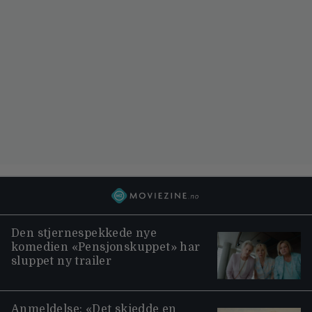
Den stjernespekkede nye
komedien «Pensjonskuppet» har
sluppet ny trailer
Anmeldelse: «Det skjedde en