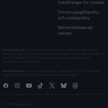
Inställningar för cookies
Personuppgiftspolicy
och cookiepolicy
Beteendebaserad
reklam
Moviezine.se
är Sveriges största sajt för film, serier och spel. Utöver
populära sajten hittar du oss också på Instagram, Facebook, Youtube. För
resten av Norden hittar du samma ämnen på våra syskonsajter
MovieZine.no
och
Episodi.fi
.
Moviezine.se
drivs av MovieZine AB, Olofsgatan 18, 111 36 Stockholm
(org.nr 559200-1142). Chefredaktör
Alexander Kardelo
.
Facebook
Instagram
Youtube
Tiktok
X
Bluesky
Threads
© 2025 Moviezine AB