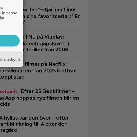
ka
|
”Svärtan”-stjärnan Linus
lusivt
 intresse
sgård om sina favoritserier: ”En
lst
de bästa…”
|
Nu på Viaplay:
eamingtips
iliserat våld och gapskratt” i
rutsägbar thriller från 2008
Dataskydd
|
3 nya filmer på Netflix:
lix
arsvinnaren från 2025 klättrar
topplistan
|
Efter 25 Beckfilmer –
aktuellt
a Asp hoppas nya filmen blir en
ckis
A hyllas världen över – efter
ljant blinkning till Alexander
rsgård