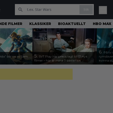
Sök
R
DE FILMER
KLASSIKER
BIOAKTUELLT
HBO MAX
6.
På tv 
5.
lda” blir en av Sam
SVT Play har precis lagt till 17 nya
rymdävent
filmer – här är mina 3 bästa tips
kvinna stj