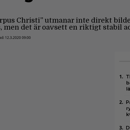
pus Christi” utmanar inte direkt bilde
men det är oavsett en riktigt stabil ad
ad:
12.3.2020 09:00
T
b
l
P
r
k
D