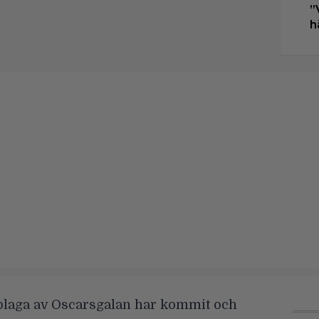
”
h
plaga av Oscarsgalan har kommit och