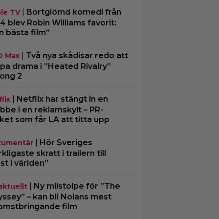
|
Bortglömd komedi från
le TV
4 blev Robin Williams favorit:
n bästa film”
|
Två nya skådisar redo att
O Max
pa drama i ”Heated Rivalry”
ong 2
|
Netflix har stängt in en
lix
bbe i en reklamskylt – PR-
cket som får LA att titta upp
|
Hör Sveriges
umentär
ligaste skratt i trailern till
st i världen”
|
Ny milstolpe för ”The
aktuellt
ssey” – kan bli Nolans mest
omstbringande film