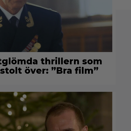
rtglömda thrillern som
stolt över: ”Bra film”