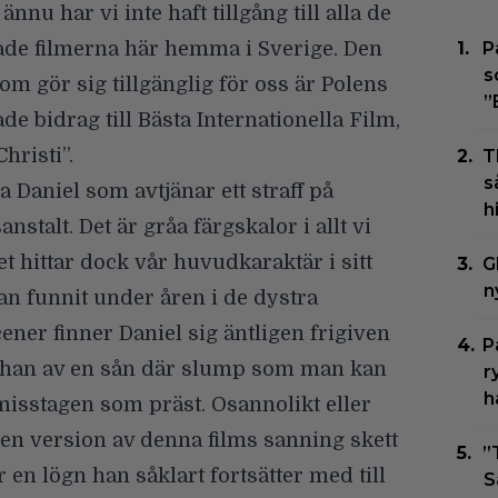
ännu har vi inte haft tillgång till alla de
de filmerna här hemma i Sverige. Den
P
s
om gör sig tillgänglig för oss är Polens
”
e bidrag till Bästa Internationella Film,
hristi”.
T
s
ja Daniel som avtjänar ett straff på
h
stalt. Det är gråa färgskalor i allt vi
t hittar dock vår huvudkaraktär i sitt
G
n
 funnit under åren i de dystra
ener finner Daniel sig äntligen frigiven
P
r han av en sån där slump som man kan
r
h
 misstagen som präst. Osannolikt eller
 en version av denna films sanning skett
”
är en lögn han såklart fortsätter med till
S