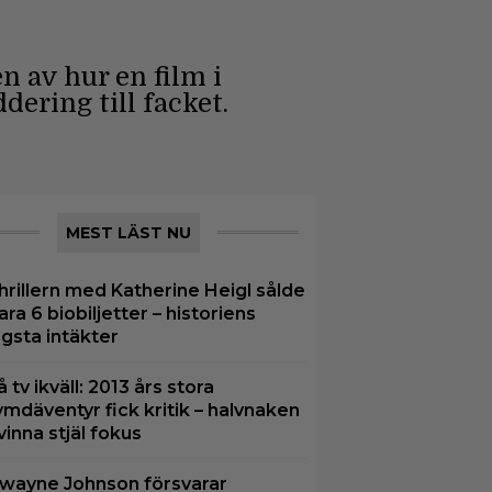
n av hur en film i
dering till facket.
MEST LÄST NU
hrillern med Katherine Heigl sålde
ara 6 biobiljetter – historiens
ägsta intäkter
å tv ikväll: 2013 års stora
ymdäventyr fick kritik – halvnaken
vinna stjäl fokus
wayne Johnson försvarar