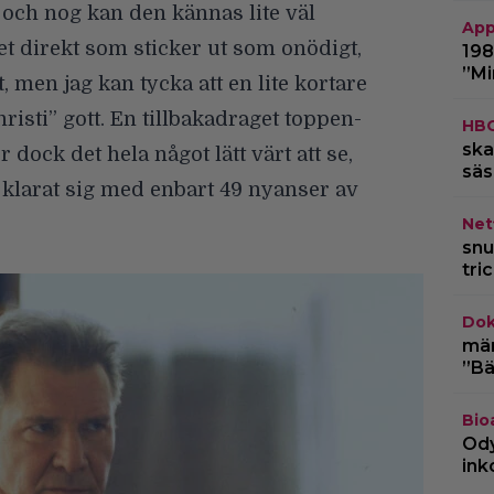
 och nog kan den kännas lite väl
App
et direkt som sticker ut som onödigt,
198
”Mi
, men jag kan tycka att en lite kortare
risti” gott. En tillbakadraget toppen-
HB
ska
dock det hela något lätt värt att se,
säs
klarat sig med enbart 49 nyanser av
Netf
snu
tri
Dok
märk
”Bä
Bio
Ody
ink