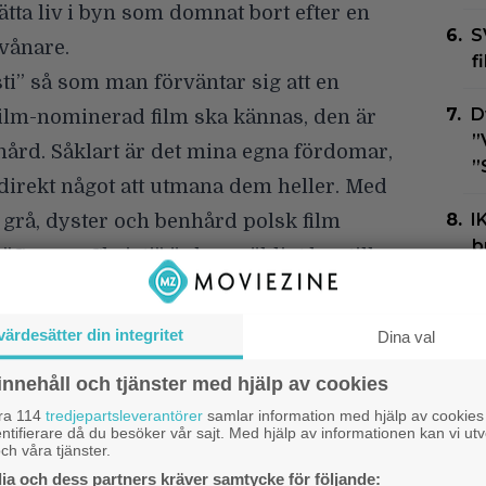
ätta liv i byn som domnat bort efter en
S
vånare.
f
ti” så som man förväntar sig att en
D
Film-nominerad film ska kännas, den är
”
nhård. Såklart är det mina egna fördomar,
”
direkt något att utmana dem heller. Med
I
n grå, dyster och benhård polsk film
b
”Corpus Christi” är bra, väldigt bra till
S
del för att den faktiskt får in de där
andlingen. Det här är en sån film där
I
värdesätter din integritet
Dina val
k
genomgod. Alla, eller åtminstone många,
9
innehåll och tjänster med hjälp av cookies
nbart är goda. Inte minst våran
åra 114
tredjepartsleverantörer
samlar information med hjälp av cookies
nyttjar tilltron som han fått av byn,
ntifierare då du besöker vår sajt. Med hjälp av informationen kan vi utv
ch våra tjänster.
 sig till honom och biktar sina allra
a och dess partners kräver samtycke för följande: