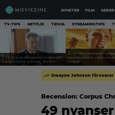
NYHETER
FILM
SERIER
TV-TIPS
NETFLIX
TRIVIA
STREAMINGTIPS
T
2.
Thrillern med Katherine Heigl
1.
På TV ikväll: Bortglömda thrillern som
bara 6 biobiljetter – historiens l
Harrison Ford är stolt över: ”Bra film”
intäkter
Dwayne Johnson försvarar 
Recension: Corpus Chr
49 nyanser 