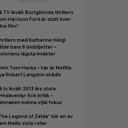
å TV ikväll: Bortglömda thrillern
om Harrison Ford är stolt över:
Bra film”
hrillern med Katherine Heigl
ålde bara 6 biobiljetter –
istoriens lägsta intäkter
löm Tom Hanks – här är Netflix
ya Robert Langdon-skådis
å tv ikväll: 2013 års stora
ymdäventyr fick kritik –
alvnaken kvinna stjäl fokus
The Legend of Zelda” blir en av
am Neills sista roller