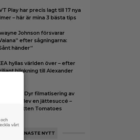
VT Play har precis lagt till 17 nya
ilmer – här är mina 3 bästa tips
wayne Johnson försvarar
Vaiana” efter sågningarna:
Sånt händer”
KEA hyllas världen över – efter
riljant blinkning till Alexander
karsgård
natt på tv: Dyr filmatisering av
lassiker blev en jättesuccé –
7% på Rotten Tomatoes
 och
eckla vårt
SENASTE NYTT