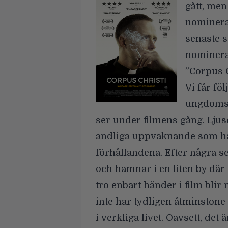
gått, men 
nominera
senaste s
nominerad
”Corpus C
Vi får föl
ungdomsan
ser under filmens gång. Ljuse
andliga uppvaknande som han
förhållandena. Efter några sc
och hamnar i en liten by dä
tro enbart händer i film blir
inte har tydligen åtminstone
i verkliga livet. Oavsett, det 