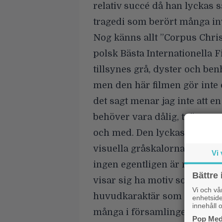
relativ succé då han lyckas s
tragedi som berört många in
Nog känns allt ”Corpus Chris
polsk Bästa Internationella 
tillsynes grå, dyster och be
men den här filmen gör inte 
det sagt menar jag inte att e
behöver vara dålig, tvärt om. 
och med. Den lyckas till stor 
visuella gråskalorna även i h
Vi 
ingen egentligen är riktigt 
Bättre 
visar sig ha motiv som inte e
Vi och v
huvudkaraktär som faktiskt ut
enhetside
innehåll o
många i församlingen förlitar
Pop Medi