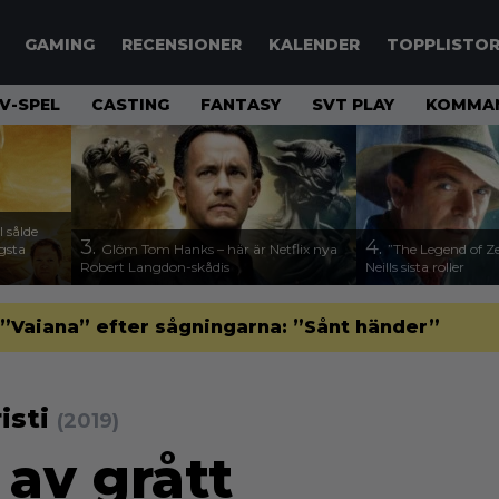
GAMING
RECENSIONER
KALENDER
TOPPLISTO
V-SPEL
CASTING
FANTASY
SVT PLAY
KOMMAN
 sålde
3.
4.
ägsta
Glöm Tom Hanks – här är Netflix nya
”The Legend of Ze
Robert Langdon-skådis
Neills sista roller
”Vaiana” efter sågningarna: ”Sånt händer”
isti
(2019)
av grått