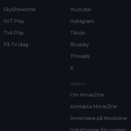
SkyShowtime
Youtube
SVT Play
Instagram
TV4 Play
Tiktok
På TV idag
Bluesky
Threads
X
ANNAT
Om MovieZine
Kontakta MovieZine
Annonsera på Moviezine
Inställningar för cookies