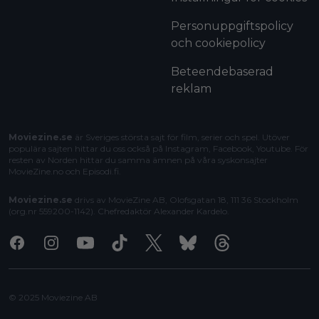
Personuppgiftspolicy
och cookiepolicy
Beteendebaserad
reklam
Moviezine.se
är Sveriges största sajt för film, serier och spel. Utöver
populära sajten hittar du oss också på Instagram, Facebook, Youtube. För
resten av Norden hittar du samma ämnen på våra syskonsajter
MovieZine.no
och
Episodi.fi
.
Moviezine.se
drivs av MovieZine AB, Olofsgatan 18, 111 36 Stockholm
(org.nr 559200-1142). Chefredaktör
Alexander Kardelo
.
Facebook
Instagram
Youtube
Tiktok
X
Bluesky
Threads
© 2025 Moviezine AB