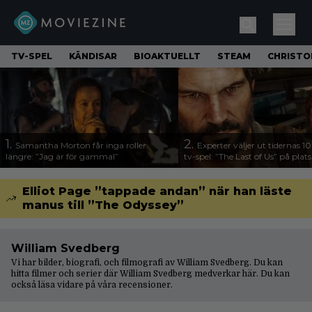
TV-SPEL
KÄNDISAR
BIOAKTUELLT
STEAM
CHRISTO
1.
2.
Samantha Morton får inga roller
Experter väljer ut tidernas 1
längre: ”Jag är för gammal”
tv-spel: ”The Last of Us” på plats
Elliot Page ”tappade andan” när han läste
manus till ”The Odyssey”
William Svedberg
Vi har bilder, biografi, och filmografi av William Svedberg. Du kan
hitta filmer och serier där William Svedberg medverkar här. Du kan
också läsa vidare på våra
recensioner
.