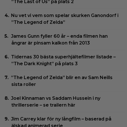
”The Last of Us” på plats 2
Nu vet vi vem som spelar skurken Ganondorf i
”The Legend of Zelda”
James Gunn fyller 60 år – enda filmen han
ångrar är pinsam kalkon från 2013
Tidernas 30 bästa superhjältefilmer listade –
”The Dark Knight” på plats 3
”The Legend of Zelda” blir en av Sam Neills
sista roller
Joel Kinnaman vs Saddam Hussein i ny
thrillerserie – se trailern här
Jim Carrey klar för ny långfilm – baserad på
älskad animerad serie