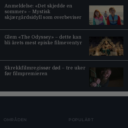
Anmeldelse: «Det skjedde en
sommer» – Mystisk
skjærgårdsidyll som overbeviser
Glem «The Odyssey» – dette kan
bli årets mest episke filmeventyr
Skrekkfilmregissør død – tre uker
før filmpremieren
Moviezine footer navigation
OMRÅDEN
POPULÄRT