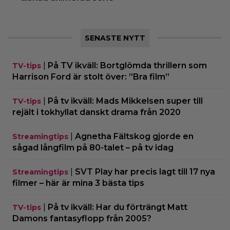
SENASTE NYTT
|
På TV ikväll: Bortglömda thrillern som
TV-tips
Harrison Ford är stolt över: ”Bra film”
|
På tv ikväll: Mads Mikkelsen super till
TV-tips
rejält i tokhyllat danskt drama från 2020
|
Agnetha Fältskog gjorde en
Streamingtips
sågad långfilm på 80-talet – på tv idag
|
SVT Play har precis lagt till 17 nya
Streamingtips
filmer – här är mina 3 bästa tips
|
På tv ikväll: Har du förträngt Matt
TV-tips
Damons fantasyflopp från 2005?