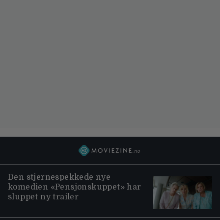
Den stjernespekkede nye
komedien «Pensjonskuppet» har
sluppet ny trailer