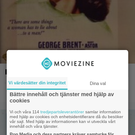
Den stora lögnen
Vi värdesätter din integritet
- 8.6.2014 20:52
Dina val
Bättre innehåll och tjänster med hjälp av
cookies
Vi och våra 114
tredjepartsleverantörer
samlar information
med hjälp av cookies och enhetsidentifierare då du besöker
vår sajt. Med hjälp av informationen kan vi utveckla vårt
innehåll och våra tjänster.
Pop Media och dess partners kräver samtycke för