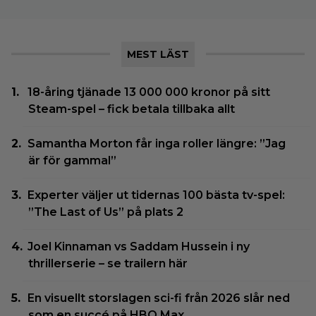
MEST LÄST
18-åring tjänade 13 000 000 kronor på sitt
Steam-spel – fick betala tillbaka allt
Samantha Morton får inga roller längre: ”Jag
är för gammal”
Experter väljer ut tidernas 100 bästa tv-spel:
”The Last of Us” på plats 2
Joel Kinnaman vs Saddam Hussein i ny
thrillerserie – se trailern här
En visuellt storslagen sci-fi från 2026 slår ned
som en succé på HBO Max