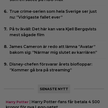
True crime-serien som hela Sverige ser just
nu: ”Vidrigaste fallet ever”
På tv ikväll: Det här kan vara Kjell Bergqvists
mest sågade film
James Cameron är redo att lämna ”Avatar”
bakom sig: ”Närmar mig slutet av karriären”
Disney-chefen försvarar årets biofloppar:
”Kommer gå bra på streaming”
SENASTE NYTT
|
Harry Potter-fans får betala 4 500
Harry Potter
kronor för nya Lego-setet