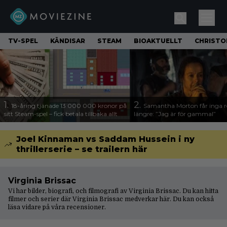
TV-SPEL
KÄNDISAR
STEAM
BIOAKTUELLT
CHRISTO
1.
2.
18-åring tjänade 13 000 000 kronor på
Samantha Morton får inga ro
sitt Steam-spel – fick betala tillbaka allt
längre: ”Jag är för gammal”
Joel Kinnaman vs Saddam Hussein i ny
thrillerserie – se trailern här
Virginia Brissac
Vi har bilder, biografi, och filmografi av Virginia Brissac. Du kan hitta
filmer och serier där Virginia Brissac medverkar här. Du kan också
läsa vidare på våra
recensioner
.