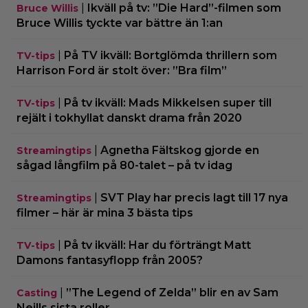
|
Ikväll på tv: ”Die Hard”-filmen som
Bruce Willis
Bruce Willis tyckte var bättre än 1:an
|
På TV ikväll: Bortglömda thrillern som
TV-tips
Harrison Ford är stolt över: ”Bra film”
|
På tv ikväll: Mads Mikkelsen super till
TV-tips
rejält i tokhyllat danskt drama från 2020
|
Agnetha Fältskog gjorde en
Streamingtips
sågad långfilm på 80-talet – på tv idag
|
SVT Play har precis lagt till 17 nya
Streamingtips
filmer – här är mina 3 bästa tips
|
På tv ikväll: Har du förträngt Matt
TV-tips
Damons fantasyflopp från 2005?
|
”The Legend of Zelda” blir en av Sam
Casting
Neills sista roller