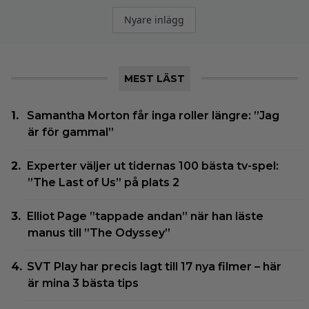
Inläggsnavigering
Nyare inlägg
MEST LÄST
Samantha Morton får inga roller längre: ”Jag
är för gammal”
Experter väljer ut tidernas 100 bästa tv-spel:
”The Last of Us” på plats 2
Elliot Page ”tappade andan” när han läste
manus till ”The Odyssey”
SVT Play har precis lagt till 17 nya filmer – här
är mina 3 bästa tips