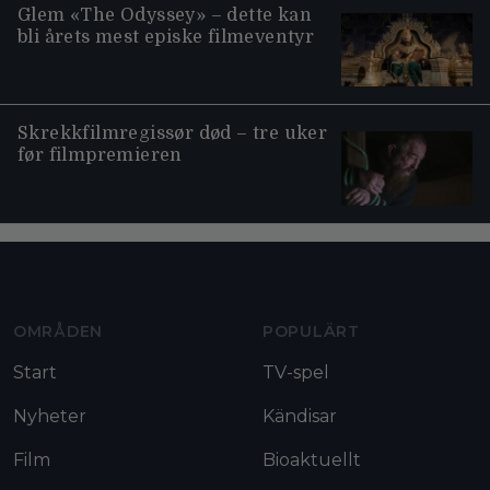
Glem «The Odyssey» – dette kan
bli årets mest episke filmeventyr
Skrekkfilmregissør død – tre uker
før filmpremieren
Moviezine footer navigation
OMRÅDEN
POPULÄRT
Start
TV-spel
Nyheter
Kändisar
Film
Bioaktuellt