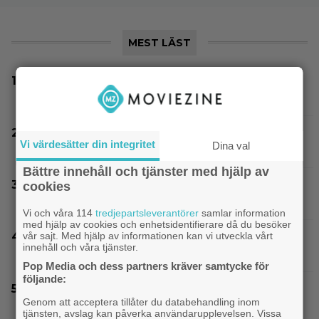
MEST LÄST
Thrillern med Katherine Heigl sålde bara 6
biobiljetter – historiens lägsta intäkter
”Snyggaste spelet genom tiderna” släpptes
Vi värdesätter din integritet
Dina val
2020: ”Fantastisk spelvärld”
Bättre innehåll och tjänster med hjälp av
En av tidernas bästa komedifilmer fyller 100 år
cookies
– streama den hos SVT Play
Vi och våra 114
tredjepartsleverantörer
samlar information
med hjälp av cookies och enhetsidentifierare då du besöker
vår sajt. Med hjälp av informationen kan vi utveckla vårt
Glöm Tom Hanks – här är Netflix nya Robert
innehåll och våra tjänster.
Langdon-skådis
Pop Media och dess partners kräver samtycke för
följande:
Bortglömd komedi från 1984 blev Robin
Genom att acceptera tillåter du databehandling inom
Williams favorit: ”Min bästa film”
tjänsten, avslag kan påverka användarupplevelsen. Vissa