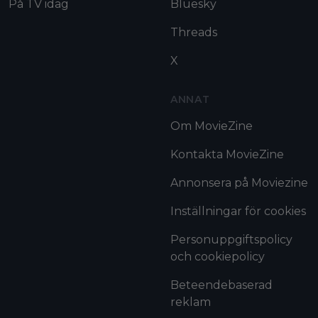
På TV idag
Bluesky
Threads
X
ANNAT
Om MovieZine
Kontakta MovieZine
Annonsera på Moviezine
Inställningar för cookies
Personuppgiftspolicy
och cookiepolicy
Beteendebaserad
reklam