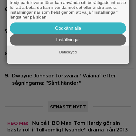
tredjepartsleverantörer kan använda sitt berättigade intresse
för att arbeta, du kan invända mot det eller ändra andra
Nu på Viaplay: ”Stiliserat våld och gapskratt” i
inställningar när som helst genom att välja "Inställningar"
oförutsägbar thriller från 2008
längst ner på sidan.
Godkänn alla
På tv ikväll: Edward Norton gjorde sin hyllade
filmdebut i denna skarpa thriller
Inställningar
Dataskydd
På tv ikväll: En av Nolans bästa filmer fyller 20
– gick nästan till en annan regissör
Dwayne Johnson försvarar ”Vaiana” efter
sågningarna: ”Sånt händer”
SENASTE NYTT
|
Nu på HBO Max: Tom Hardy gör sin
HBO Max
bästa roll i ”fullkomligt lysande” drama från 2013