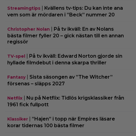
|
Kvällens tv-tips: Du kan inte ana
Streamingtips
vem som är mördaren i ”Beck” nummer 20
|
På tv ikväll: En av Nolans
Christopher Nolan
bästa filmer fyller 20 – gick nästan till en annan
regissör
|
På tv ikväll: Edward Norton gjorde sin
TV-spel
hyllade filmdebut i denna skarpa thriller
|
Sista säsongen av ”The Witcher”
Fantasy
försenas – släpps 2027
|
Nu på Netflix: Tidlös krigsklassiker från
Netflix
1961 fick fullpott
|
”Hajen” i topp när Empires läsare
Klassiker
korar tidernas 100 bästa filmer