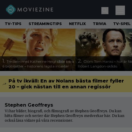
TV-TIPS
STREAMINGTIPS
NETFLIX
TRIVIA
TV-SPEL
1.
2.
Thrillern med Katherine Heigl sålde bara
Glöm Tom Hanks – här är Net
6 biobiljetter – historiens lägsta intäkter
Robert Langdon-skådis
På tv ikväll: En av Nolans bästa filmer fyller
20 – gick nästan till en annan regissör
Stephen Geoffreys
Vi har bilder, biografi, och filmografi av Stephen Geoffreys. Du kan
hitta filmer och serier där Stephen Geoffreys medverkar här. Du kan
också läsa vidare på våra
recensioner
.