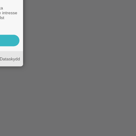
ka
 intresse
lst
Dataskydd