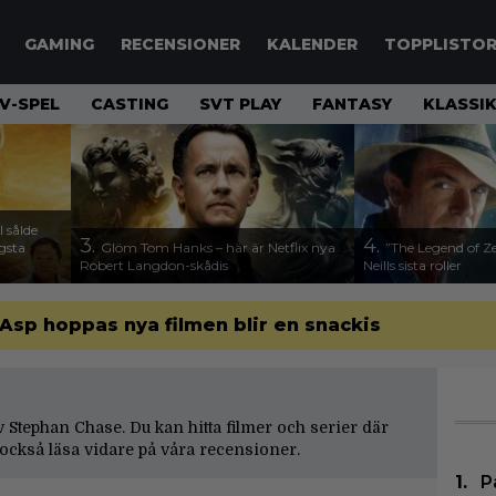
GAMING
RECENSIONER
KALENDER
TOPPLISTO
V-SPEL
CASTING
SVT PLAY
FANTASY
KLASSI
 sålde
3.
4.
ägsta
Glöm Tom Hanks – här är Netflix nya
”The Legend of Ze
Robert Langdon-skådis
Neills sista roller
 Asp hoppas nya filmen blir en snackis
av Stephan Chase. Du kan hitta filmer och serier där
också läsa vidare på våra
recensioner
.
P