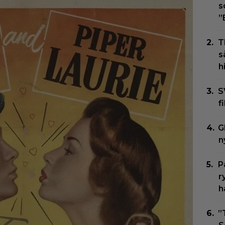
s
”
T
s
h
S
f
G
n
P
r
h
”