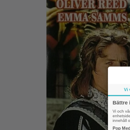
Vi 
Bättre 
Vi och v
enhetside
innehåll o
Pop Medi