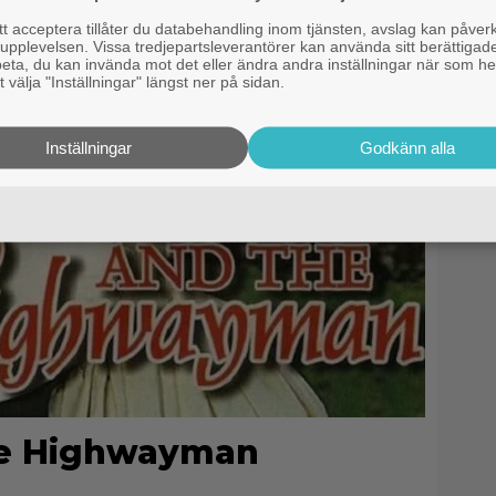
 acceptera tillåter du databehandling inom tjänsten, avslag kan påver
pplevelsen. Vissa tredjepartsleverantörer kan använda sitt berättigade
rbeta, du kan invända mot det eller ändra andra inställningar när som he
 välja "Inställningar" längst ner på sidan.
Inställningar
Godkänn alla
he Highwayman