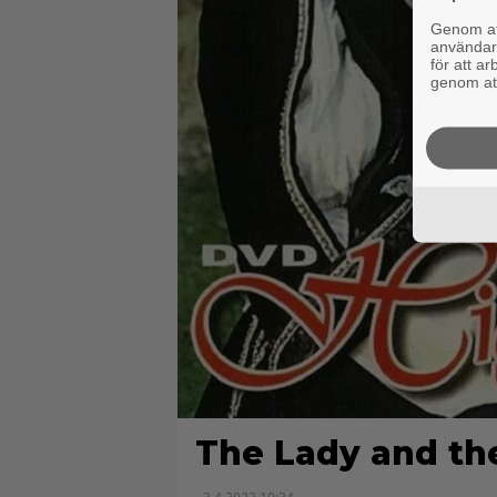
Genom att
användaru
för att a
genom att
The Lady and t