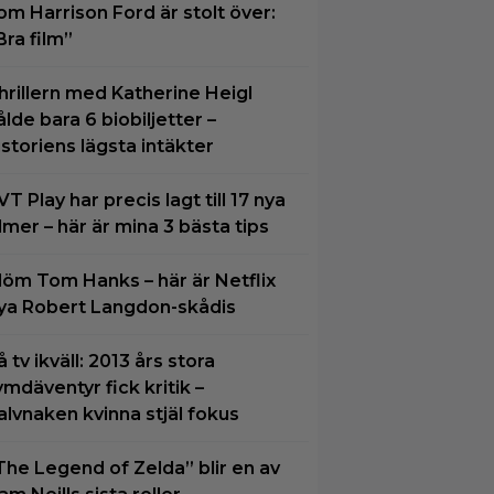
om Harrison Ford är stolt över:
Bra film”
hrillern med Katherine Heigl
ålde bara 6 biobiljetter –
istoriens lägsta intäkter
VT Play har precis lagt till 17 nya
ilmer – här är mina 3 bästa tips
löm Tom Hanks – här är Netflix
ya Robert Langdon-skådis
å tv ikväll: 2013 års stora
ymdäventyr fick kritik –
alvnaken kvinna stjäl fokus
The Legend of Zelda” blir en av