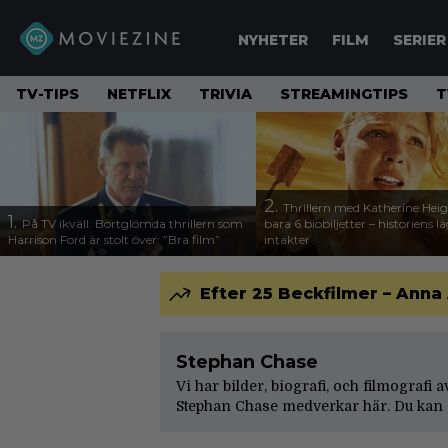
NYHETER
FILM
SERIER
TV-TIPS
NETFLIX
TRIVIA
STREAMINGTIPS
T
2.
Thrillern med Katherine Heigl
1.
På TV ikväll: Bortglömda thrillern som
bara 6 biobiljetter – historiens l
Harrison Ford är stolt över: ”Bra film”
intäkter
Efter 25 Beckfilmer – Anna
Stephan Chase
Vi har bilder, biografi, och filmografi 
Stephan Chase medverkar här. Du kan 