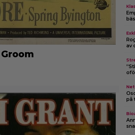
Kla
Emp
bäs
Exk
Rog
av 
e Groom
Str
”St
ofö
Netf
Osc
på 
Bio
Ann
sna