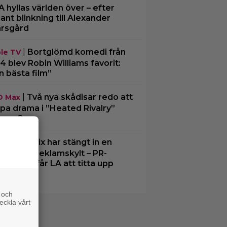
A hyllas världen över – efter
ljant blinkning till Alexander
rsgård
|
Bortglömd komedi från
le TV
4 blev Robin Williams favorit:
n bästa film”
|
Två nya skådisar redo att
O Max
pa drama i ”Heated Rivalry”
ong 2
|
Netflix har stängt in en
lix
bbe i en reklamskylt – PR-
cket som får LA att titta upp
 och
eckla vårt