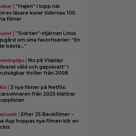
|
”Hajen” i topp när
ssiker
ires läsare korar tidernas 100
ta filmer
|
”Svärtan”-stjärnan Linus
lusivt
sgård om sina favoritserier: ”En
de bästa…”
|
Nu på Viaplay:
eamingtips
iliserat våld och gapskratt” i
rutsägbar thriller från 2008
|
3 nya filmer på Netflix:
lix
arsvinnaren från 2025 klättrar
topplistan
|
Efter 25 Beckfilmer –
aktuellt
a Asp hoppas nya filmen blir en
ckis