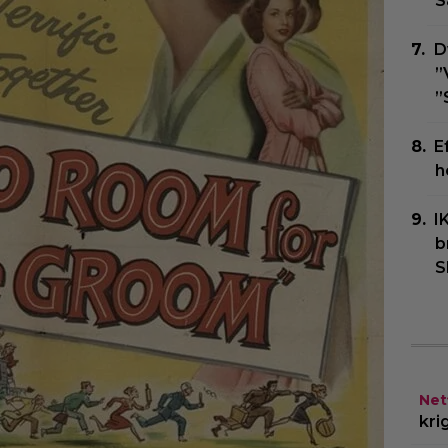
S
D
”
”
E
h
I
b
S
Netf
kri