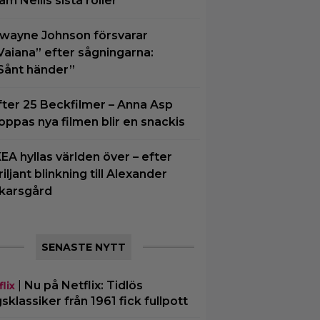
am Neills sista roller
wayne Johnson försvarar
Vaiana” efter sågningarna:
Sånt händer”
fter 25 Beckfilmer – Anna Asp
oppas nya filmen blir en snackis
KEA hyllas världen över – efter
riljant blinkning till Alexander
karsgård
SENASTE NYTT
|
Nu på Netflix: Tidlös
lix
gsklassiker från 1961 fick fullpott