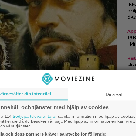
IKE
bri
Ska
App
198
”Mi
HB
ska
säs
Netf
snu
värdesätter din integritet
Dina val
tri
innehåll och tjänster med hjälp av cookies
åra 114
tredjepartsleverantörer
samlar information med hjälp av cookies
ntifierare då du besöker vår sajt. Med hjälp av informationen kan vi utv
ch våra tjänster.
a och dess partners kräver samtycke för följande: