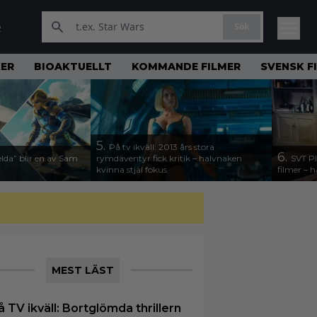
Sök
R
KER
BIOAKTUELLT
KOMMANDE FILMER
SVENSK F
5.
På tv ikväll: 2013 års stora
6.
lda” blir en av Sam
rymdäventyr fick kritik – halvnaken
SVT Pl
kvinna stjäl fokus
filmer – h
MEST LÄST
å TV ikväll: Bortglömda thrillern