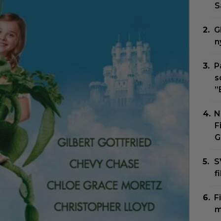
S
G
n
P
s
”
N
F
G
S
f
F
m