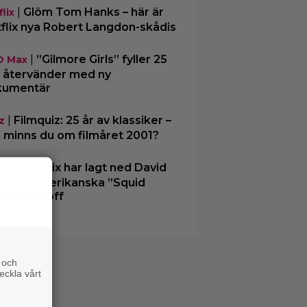
|
Glöm Tom Hanks – här är
lix
flix nya Robert Langdon-skådis
|
”Gilmore Girls” fyller 25
O Max
– återvänder med ny
kumentär
|
Filmquiz: 25 år av klassiker –
z
 minns du om filmåret 2001?
|
Netflix har lagt ned David
lix
chers amerikanska ”Squid
e”-spinoff
 och
eckla vårt