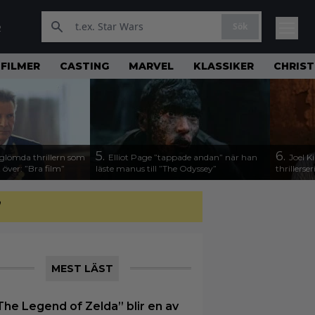
Sök
R
FILMER
CASTING
MARVEL
KLASSIKER
CHRIS
5.
6.
tglömda thrillern som
Elliot Page ”tappade andan” när han
Joel 
 över: ”Bra film”
läste manus till ”The Odyssey”
thrillerser
”
MEST LÄST
The Legend of Zelda” blir en av