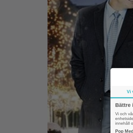
Vi 
Bättre 
Vi och v
enhetside
innehåll o
Pop Medi