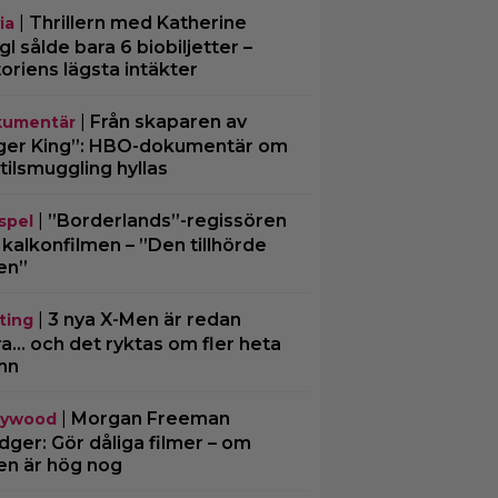
|
Thrillern med Katherine
ia
gl sålde bara 6 biobiljetter –
toriens lägsta intäkter
|
Från skaparen av
umentär
ger King”: HBO-dokumentär om
tilsmuggling hyllas
|
”Borderlands”-regissören
spel
kalkonfilmen – ”Den tillhörde
en”
|
3 nya X-Men är redan
ting
ra… och det ryktas om fler heta
mn
|
Morgan Freeman
lywood
ger: Gör dåliga filmer – om
en är hög nog