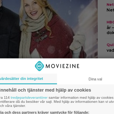
Netf
Net
HB
år 
do
Qui
vad
Netf
Fin
Gam
värdesätter din integritet
Dina val
innehåll och tjänster med hjälp av cookies
åra 114
tredjepartsleverantörer
samlar information med hjälp av cookies
ntifierare då du besöker vår sajt. Med hjälp av informationen kan vi utv
ch våra tjänster.
a och dess partners kräver samtycke för följande: