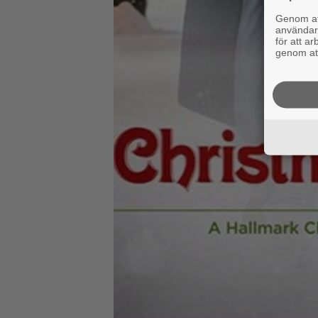
Genom att
användaru
för att a
genom att