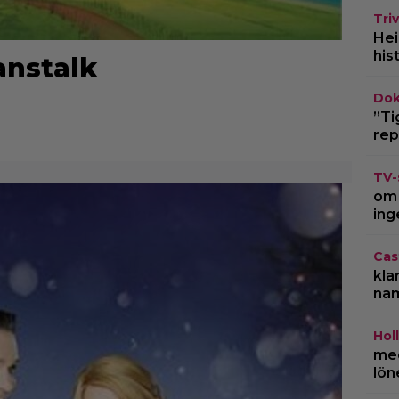
Triv
Hei
his
anstalk
Dok
”Ti
rep
TV-
om 
ing
Cas
kla
na
Hol
med
lön