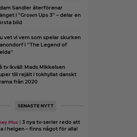
dam Sandler återförenar
änget i ”Grown Ups 3” – delar en
örsta bild
u vet vi vem som spelar skurken
anondorf i ”The Legend of
elda”
å tv ikväll: Mads Mikkelsen
uper till rejält i tokhyllat danskt
rama från 2020
SENASTE NYTT
|
3 nya tv-serier redo att
ney Plus
ja i helgen – finns något för alla!