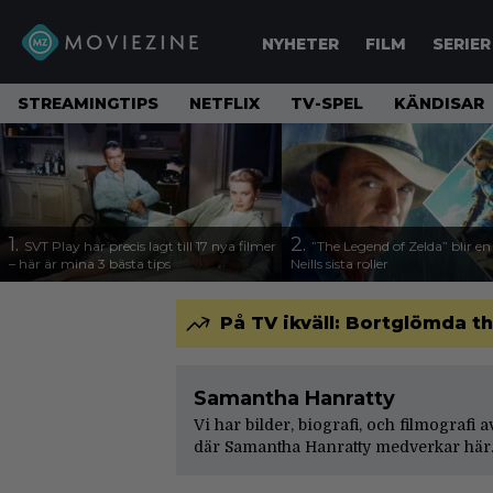
NYHETER
FILM
SERIER
STREAMINGTIPS
NETFLIX
TV-SPEL
KÄNDISAR
1.
2.
SVT Play har precis lagt till 17 nya filmer
”The Legend of Zelda” blir e
– här är mina 3 bästa tips
Neills sista roller
På TV ikväll: Bortglömda th
Samantha Hanratty
Vi har bilder, biografi, och filmografi 
där Samantha Hanratty medverkar här.