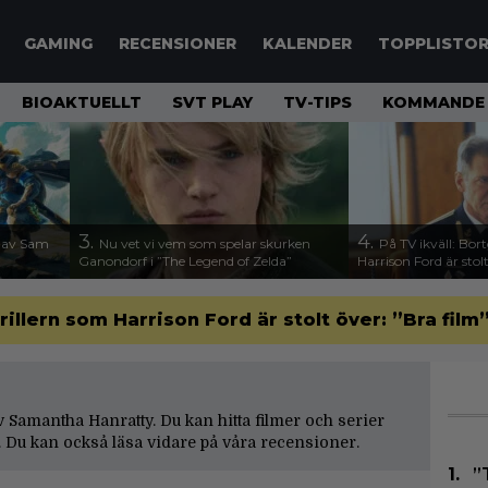
GAMING
RECENSIONER
KALENDER
TOPPLISTO
BIOAKTUELLT
SVT PLAY
TV-TIPS
KOMMANDE 
3.
4.
n av Sam
Nu vet vi vem som spelar skurken
På TV ikväll: Bor
Ganondorf i ”The Legend of Zelda”
Harrison Ford är stolt
rillern som Harrison Ford är stolt över: ”Bra film
av Samantha Hanratty. Du kan hitta filmer och serier
 Du kan också läsa vidare på våra
recensioner
.
”