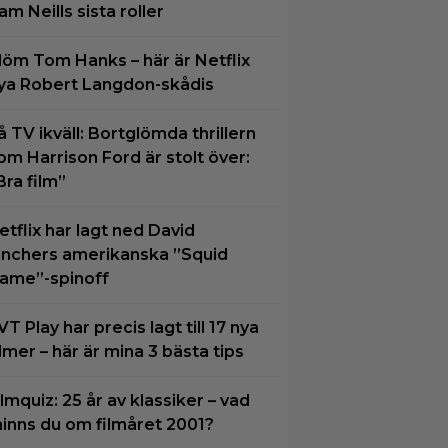
am Neills sista roller
löm Tom Hanks – här är Netflix
ya Robert Langdon-skådis
å TV ikväll: Bortglömda thrillern
om Harrison Ford är stolt över:
Bra film”
etflix har lagt ned David
inchers amerikanska ”Squid
ame”-spinoff
VT Play har precis lagt till 17 nya
ilmer – här är mina 3 bästa tips
ilmquiz: 25 år av klassiker – vad
inns du om filmåret 2001?