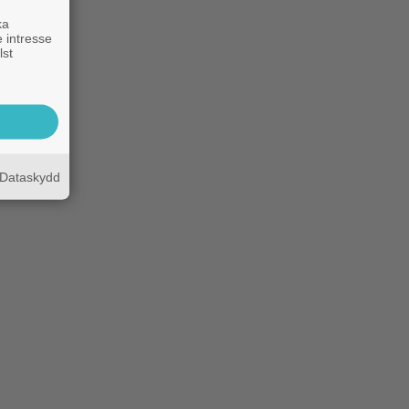
ka
 intresse
lst
Dataskydd