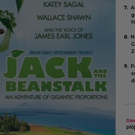
A
g
f
N
G
Z
P
s
d
Dis
plö