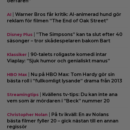
oerfaren”
|
Warner Bros får kritik: AI-animerad hund gör
AI
reklam för filmen ”The End of Oak Street”
|
”The Simpsons” kan ta slut efter 40
Disney Plus
säsonger – tror skådespelaren bakom Bart
|
90-talets roligaste komedi intar
Klassiker
Viaplay: ”Sjuk humor och genialiskt manus”
|
Nu på HBO Max: Tom Hardy gör sin
HBO Max
bästa roll i ”fullkomligt lysande” drama från 2013
|
Kvällens tv-tips: Du kan inte ana
Streamingtips
vem som är mördaren i ”Beck” nummer 20
|
På tv ikväll: En av Nolans
Christopher Nolan
bästa filmer fyller 20 – gick nästan till en annan
regissör