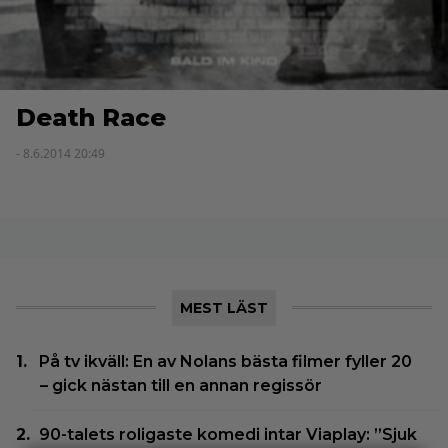
Death Race
- 8.6.2014 20:49
MEST LÄST
På tv ikväll: En av Nolans bästa filmer fyller 20
– gick nästan till en annan regissör
90-talets roligaste komedi intar Viaplay: ”Sjuk