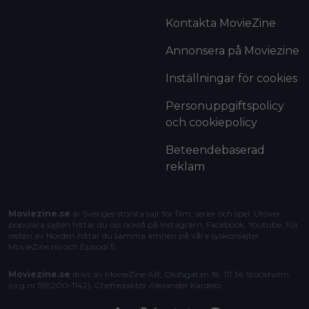
Kontakta MovieZine
Annonsera på Moviezine
Inställningar för cookies
Personuppgiftspolicy
och cookiepolicy
Beteendebaserad
reklam
Moviezine.se
är Sveriges största sajt för film, serier och spel. Utöver
populära sajten hittar du oss också på Instagram, Facebook, Youtube. För
resten av Norden hittar du samma ämnen på våra syskonsajter
MovieZine.no
och
Episodi.fi
.
Moviezine.se
drivs av MovieZine AB, Olofsgatan 18, 111 36 Stockholm
(org.nr 559200-1142). Chefredaktör
Alexander Kardelo
.