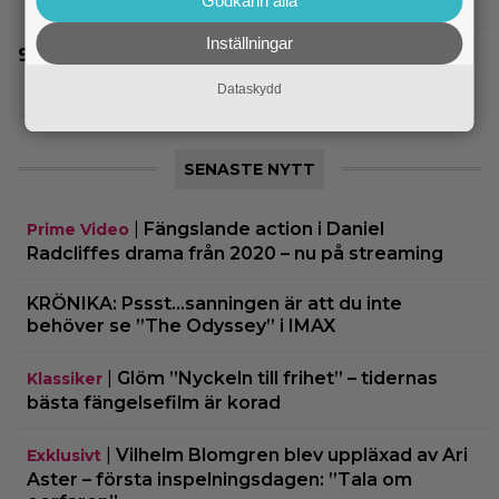
”fullkomligt lysande” drama från 2013
Godkänn alla
Inställningar
Svensk superhjältefilm landar på HBO Max
idag: ”Oväntat charmig”
Dataskydd
SENASTE NYTT
|
Fängslande action i Daniel
Prime Video
Radcliffes drama från 2020 – nu på streaming
KRÖNIKA: Pssst…sanningen är att du inte
behöver se ”The Odyssey” i IMAX
|
Glöm ”Nyckeln till frihet” – tidernas
Klassiker
bästa fängelsefilm är korad
|
Vilhelm Blomgren blev uppläxad av Ari
Exklusivt
Aster – första inspelningsdagen: ”Tala om