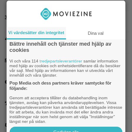
humor och genialiskt manus”
Thrillern med Katherine Heigl sålde bara 6
biobiljetter – historiens lägsta intäkter
Vi värdesätter din integritet
Dina val
”Snyggaste spelet genom tiderna” släpptes
Bättre innehåll och tjänster med hjälp av
2020: ”Fantastisk spelvärld”
cookies
På tv ikväll: Edward Norton gjorde sin hyllade
Vi och våra 114
tredjepartsleverantörer
samlar information
med hjälp av cookies och enhetsidentifierare då du besöker
filmdebut i denna skarpa thriller
vår sajt. Med hjälp av informationen kan vi utveckla vårt
innehåll och våra tjänster.
”The Simpsons” kan ta slut efter 40 säsonger
Pop Media och dess partners kräver samtycke för
följande:
– tror skådespelaren bakom Bart
Genom att acceptera tillåter du databehandling inom
tjänsten, avslag kan påverka användarupplevelsen. Vissa
En av tidernas bästa komedifilmer fyller 100 år
tredjepartsleverantörer kan använda sitt berättigade intresse
– streama den hos SVT Play
för att arbeta, du kan invända mot det eller ändra andra
inställningar när som helst genom att välja "Inställningar"
längst ner på sidan.
Nu på HBO Max: Tom Hardy gör sin bästa roll i