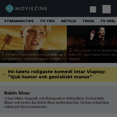
STREAMINGTIPS
TV-TIPS
NETFLIX
TRIVIA
TV-SPEL
2.
På tv ikväll: En av Nolans bä
1.
Thrillern med Katherine Heigl sålde bara
fyller 20 – gick nästan till en a
6 biobiljetter – historiens lägsta intäkter
regissör
90-talets roligaste komedi intar Viaplay:
”Sjuk humor och genialiskt manus”
Robin Shou
Vi har bilder, biografi, och filmografi av Robin Shou. Du kan hitta
filmer och serier där Robin Shou medverkar här. Du kan också läsa
vidare på våra
recensioner
.