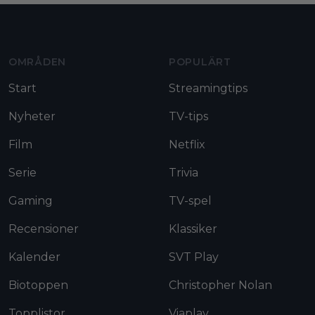
Moviezine footer navigation
OMRÅDEN
POPULÄRT
Start
Streamingtips
Nyheter
TV-tips
Film
Netflix
Serie
Trivia
Gaming
TV-spel
Recensioner
Klassiker
Kalender
SVT Play
Biotoppen
Christopher Nolan
Topplistor
Viaplay