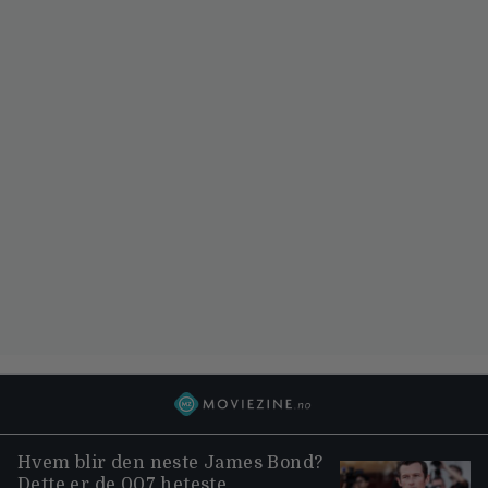
Hvem blir den neste James Bond?
Dette er de 007 heteste