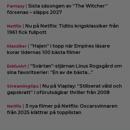
|
Sista säsongen av ”The Witcher”
Fantasy
försenas – släpps 2027
|
Nu på Netflix: Tidlös krigsklassiker från
Netflix
1961 fick fullpott
|
”Hajen” i topp när Empires läsare
Klassiker
korar tidernas 100 bästa filmer
|
”Svärtan”-stjärnan Linus Rogsgård om
Exklusivt
sina favoritserier: ”En av de bästa…”
|
Nu på Viaplay: ”Stiliserat våld och
Streamingtips
gapskratt” i oförutsägbar thriller från 2008
|
3 nya filmer på Netflix: Oscarsvinnaren
Netflix
från 2025 klättrar på topplistan