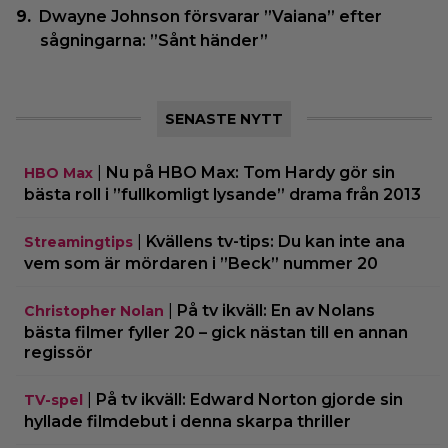
Dwayne Johnson försvarar ”Vaiana” efter
sågningarna: ”Sånt händer”
SENASTE NYTT
|
Nu på HBO Max: Tom Hardy gör sin
HBO Max
bästa roll i ”fullkomligt lysande” drama från 2013
|
Kvällens tv-tips: Du kan inte ana
Streamingtips
vem som är mördaren i ”Beck” nummer 20
|
På tv ikväll: En av Nolans
Christopher Nolan
bästa filmer fyller 20 – gick nästan till en annan
regissör
|
På tv ikväll: Edward Norton gjorde sin
TV-spel
hyllade filmdebut i denna skarpa thriller