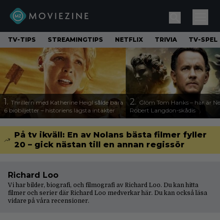
TV-TIPS
STREAMINGTIPS
NETFLIX
TRIVIA
TV-SPEL
1.
2.
Thrillern med Katherine Heigl sålde bara
Glöm Tom Hanks – här är Net
6 biobiljetter – historiens lägsta intäkter
Robert Langdon-skådis
På tv ikväll: En av Nolans bästa filmer fyller
20 – gick nästan till en annan regissör
Richard Loo
Vi har bilder, biografi, och filmografi av Richard Loo. Du kan hitta
filmer och serier där Richard Loo medverkar här. Du kan också läsa
vidare på våra
recensioner
.