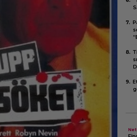
”
S
P
s
”
T
s
D
E
g
Netf
Fin