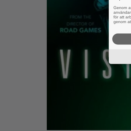
Genom att
användaru
för att a
genom att