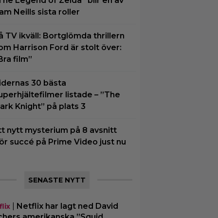
The Legend of Zelda” blir en av
am Neills sista roller
å TV ikväll: Bortglömda thrillern
om Harrison Ford är stolt över:
Bra film”
idernas 30 bästa
uperhjältefilmer listade – ”The
ark Knight” på plats 3
tt nytt mysterium på 8 avsnitt
ör succé på Prime Video just nu
SENASTE NYTT
|
Netflix har lagt ned David
lix
chers amerikanska ”Squid