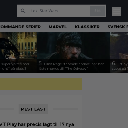
Sök
R
KOMMANDE SERIER
MARVEL
KLASSIKER
SVENSK 
5.
6.
 superhjältefilmer
Elliot Page ”tappade andan” när han
Ett ny
night” på plats 3
läste manus till ”The Odyssey”
succé på 
MEST LÄST
VT Play har precis lagt till 17 nya