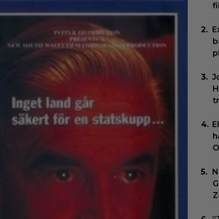
f
E
b
p
J
H
t
E
h
O
N
G
Z