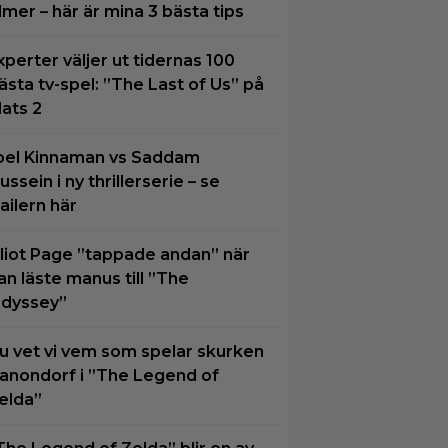
ilmer – här är mina 3 bästa tips
xperter väljer ut tidernas 100
ästa tv-spel: ”The Last of Us” på
lats 2
oel Kinnaman vs Saddam
ussein i ny thrillerserie – se
railern här
lliot Page ”tappade andan” när
an läste manus till ”The
dyssey”
u vet vi vem som spelar skurken
anondorf i ”The Legend of
elda”