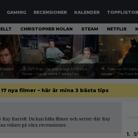
GAMING
RECENSIONER
KALENDER
TOPPLISTO
ELLT
CHRISTOPHER NOLAN
STEAM
NETFLIX
3.
4.
00 bästa
SVT Play har precis lagt till 17 nya
Tidernas 30 bästa
 2
filmer – här är mina 3 bästa tips
listade – ”The Dark K
l 17 nya filmer – här är mina 3 bästa tips
av Ray Barrett. Du kan hitta filmer och serier där Ray
äsa vidare på våra
recensioner
.
S