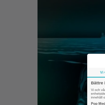
Vi 
Bättre 
Vi och v
enhetside
innehåll o
Pop Medi