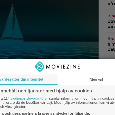
på 
Bio
otr
det
Bru
fil
bät
TV-
thr
öve
värdesätter din integritet
Dina val
TV-
Mik
innehåll och tjänster med hjälp av cookies
dan
åra 114
tredjepartsleverantörer
samlar information med hjälp av cookies
ntifierare då du besöker vår sajt. Med hjälp av informationen kan vi utv
ch våra tjänster.
a och dess partners kräver samtycke för följande: