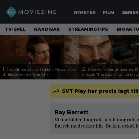
NYHETER
FILM
SERIER
TV-SPEL
KÄNDISAR
STREAMINGTIPS
BIOAKTU
1.
2.
Joel Kinnaman vs Saddam Hussein i ny
Experter väljer ut tidernas 1
thrillerserie – se trailern här
tv-spel: ”The Last of Us” på plats
SVT Play har precis lagt til
Ray Barrett
Vi har bilder, biografi, och filmografi 
Barrett medverkar här. Du kan också l