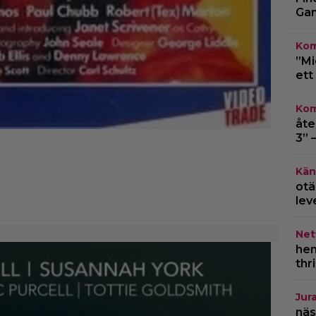
Gam
Kom
”Mi
ett
Kom
åte
3” 
Kän
otä
lev
Netf
hem
thr
Jur
näs