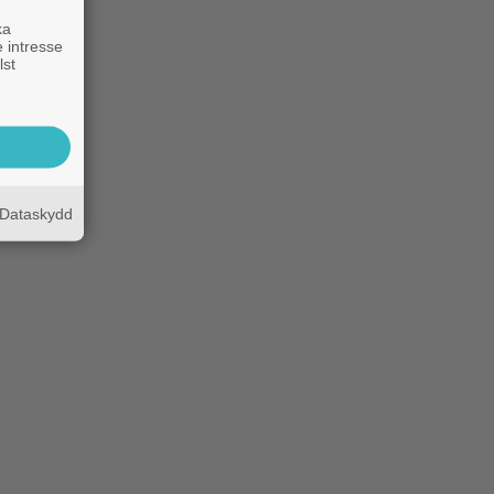
ka
 intresse
lst
Dataskydd