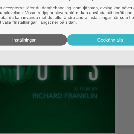
 acceptera tillåter du databehandling inom tjänsten, avslag kan påver
pplevelsen. Vissa tredjepartsleverantörer kan använda sitt berättigade
rbeta, du kan invända mot det eller ändra andra inställningar när som he
 välja "Inställningar" längst ner på sidan.
Inställningar
Godkänn alla