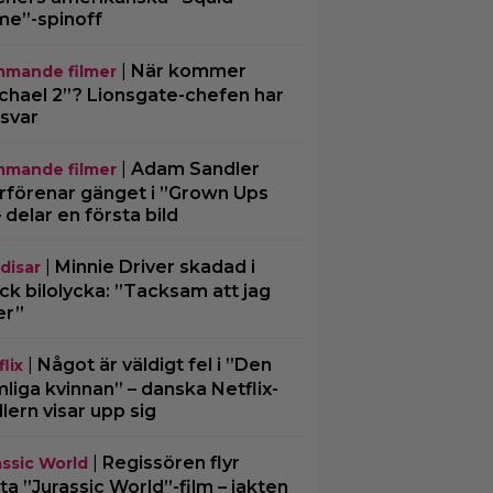
e”-spinoff
|
När kommer
mande filmer
chael 2”? Lionsgate-chefen har
 svar
|
Adam Sandler
mande filmer
rförenar gänget i ”Grown Ups
– delar en första bild
|
Minnie Driver skadad i
disar
ck bilolycka: ”Tacksam att jag
er”
|
Något är väldigt fel i ”Den
lix
liga kvinnan” – danska Netflix-
illern visar upp sig
|
Regissören flyr
assic World
ta ”Jurassic World”-film – jakten