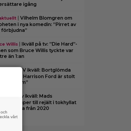
ersättare igång
|
Vilhelm Blomgren om
aktuellt
oheten i nya komedin: ”Pirret av
 förbjudna”
|
Ikväll på tv: ”Die Hard”-
ce Willis
men som Bruce Willis tyckte var
tre än 1:an
|
På TV ikväll: Bortglömda
tips
illern som Harrison Ford är stolt
r: ”Bra film”
|
På tv ikväll: Mads
tips
kelsen super till rejält i tokhyllat
skt drama från 2020
 och
eckla vårt