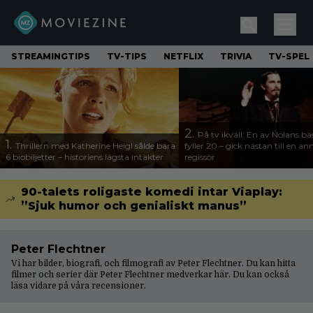
STREAMINGTIPS
TV-TIPS
NETFLIX
TRIVIA
TV-SPEL
2.
På tv ikväll: En av Nolans bä
1.
Thrillern med Katherine Heigl sålde bara
fyller 20 – gick nästan till en a
6 biobiljetter – historiens lägsta intäkter
regissör
90-talets roligaste komedi intar Viaplay:
”Sjuk humor och genialiskt manus”
Peter Flechtner
Vi har bilder, biografi, och filmografi av Peter Flechtner. Du kan hitta
filmer och serier där Peter Flechtner medverkar här. Du kan också
läsa vidare på våra
recensioner
.