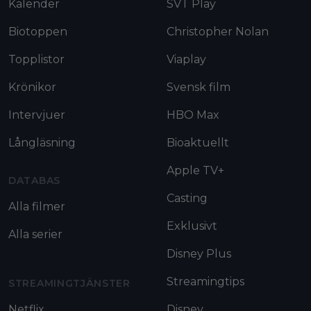
Kalender
SVT Play
Biotoppen
Christopher Nolan
Topplistor
Viaplay
Krönikor
Svensk film
Intervjuer
HBO Max
Långläsning
Bioaktuellt
Apple TV+
DATABAS
Casting
Alla filmer
Exklusivt
Alla serier
Disney Plus
Streamingtips
STREAMINGTJÄNSTER
Netflix
Disney