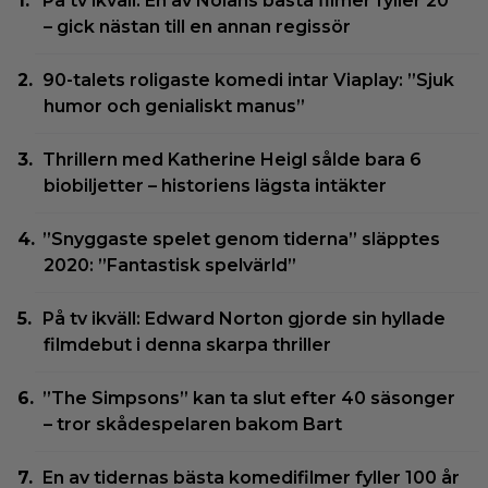
På tv ikväll: En av Nolans bästa filmer fyller 20
– gick nästan till en annan regissör
90-talets roligaste komedi intar Viaplay: ”Sjuk
humor och genialiskt manus”
Thrillern med Katherine Heigl sålde bara 6
biobiljetter – historiens lägsta intäkter
”Snyggaste spelet genom tiderna” släpptes
2020: ”Fantastisk spelvärld”
På tv ikväll: Edward Norton gjorde sin hyllade
filmdebut i denna skarpa thriller
”The Simpsons” kan ta slut efter 40 säsonger
– tror skådespelaren bakom Bart
En av tidernas bästa komedifilmer fyller 100 år