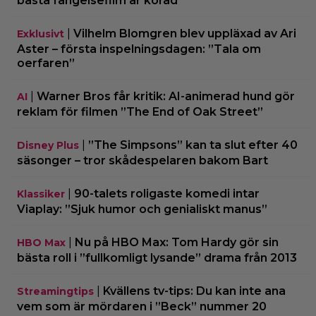
bästa fängelsefilm är korad
|
Vilhelm Blomgren blev uppläxad av Ari
Exklusivt
Aster – första inspelningsdagen: ”Tala om
oerfaren”
|
Warner Bros får kritik: AI-animerad hund gör
AI
reklam för filmen ”The End of Oak Street”
|
”The Simpsons” kan ta slut efter 40
Disney Plus
säsonger – tror skådespelaren bakom Bart
|
90-talets roligaste komedi intar
Klassiker
Viaplay: ”Sjuk humor och genialiskt manus”
|
Nu på HBO Max: Tom Hardy gör sin
HBO Max
bästa roll i ”fullkomligt lysande” drama från 2013
|
Kvällens tv-tips: Du kan inte ana
Streamingtips
vem som är mördaren i ”Beck” nummer 20