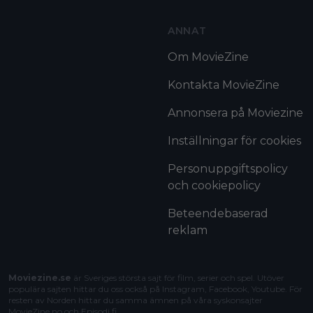
ANNAT
Om MovieZine
Kontakta MovieZine
Annonsera på Moviezine
Inställningar för cookies
Personuppgiftspolicy
och cookiepolicy
Beteendebaserad
reklam
Moviezine.se
är Sveriges största sajt för film, serier och spel. Utöver
populära sajten hittar du oss också på Instagram, Facebook, Youtube. För
resten av Norden hittar du samma ämnen på våra syskonsajter
MovieZine.no
och
Episodi.fi
.