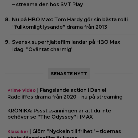
– streama den hos SVT Play
Nu på HBO Max: Tom Hardy gör sin bästa roll i
”fullkomligt lysande” drama från 2013
Svensk superhjältefilm landar på HBO Max
idag: ”Oväntat charmig”
SENASTE NYTT
|
Fängslande action i Daniel
Prime Video
Radcliffes drama från 2020 – nu på streaming
KRÖNIKA: Pssst…sanningen är att du inte
behöver se ”The Odyssey” i IMAX
|
Glöm ”Nyckeln till frihet” – tidernas
Klassiker