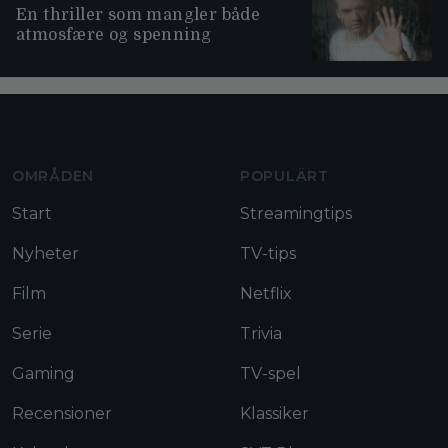
En thriller som mangler både
atmosfære og spenning
Moviezine footer navigation
OMRÅDEN
POPULÄRT
Start
Streamingtips
Nyheter
TV-tips
Film
Netflix
Serie
Trivia
Gaming
TV-spel
Recensioner
Klassiker