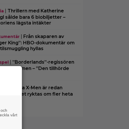
|
Thrillern med Katherine
ia
gl sålde bara 6 biobiljetter –
toriens lägsta intäkter
|
Från skaparen av
umentär
ger King”: HBO-dokumentär om
tilsmuggling hyllas
|
”Borderlands”-regissören
spel
kalkonfilmen – ”Den tillhörde
en”
|
3 nya X-Men är redan
ting
ra… och det ryktas om fler heta
mn
 och
eckla vårt