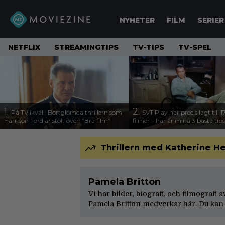
NYHETER
FILM
SERIER
NETFLIX
STREAMINGTIPS
TV-TIPS
TV-SPEL
1.
2.
På TV ikväll: Bortglömda thrillern som
SVT Play har precis lagt till 
Harrison Ford är stolt över: ”Bra film”
filmer – här är mina 3 bästa tips
Thrillern med Katherine Hei
Pamela Britton
Vi har bilder, biografi, och filmografi 
Pamela Britton medverkar här. Du kan 