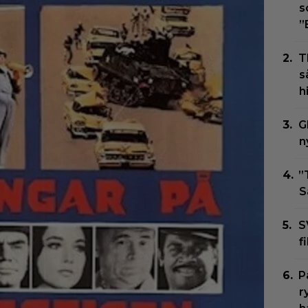
s
”
T
s
h
G
n
”
S
S
f
P
r