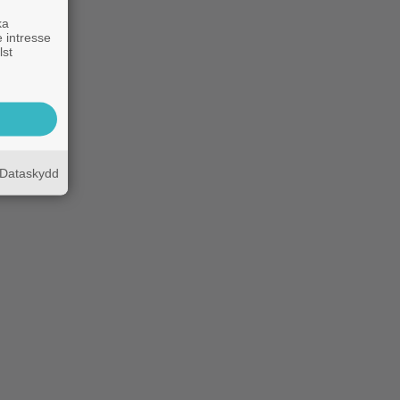
ka
 intresse
lst
Dataskydd