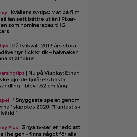
|
Kvällens tv-tips: Mat på film
ney
 sällan sett bättre ut än i Pixar-
men som nominerades till 5
cars
|
På tv ikväll: 2013 års stora
tips
däventyr fick kritik – halvnaken
nna stjäl fokus
|
Nu på Viaplay: Ethan
eamingtips
ke gjorde fjolårets bästa
vandling – blev 1.52 cm lång
|
”Snyggaste spelet genom
spel
erna” släpptes 2020: ”Fantastisk
lvärld”
|
3 nya tv-serier redo att
ney Plus
ja i helgen – finns något för alla!