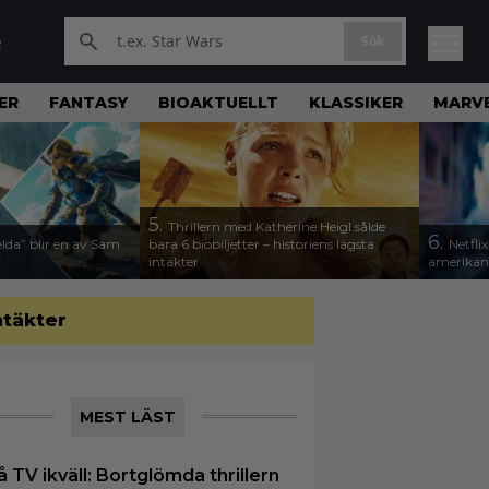
Sök
R
ER
FANTASY
BIOAKTUELLT
KLASSIKER
MARV
5.
Thrillern med Katherine Heigl sålde
6.
lda” blir en av Sam
bara 6 biobiljetter – historiens lägsta
Netfli
intäkter
amerikan
ntäkter
MEST LÄST
å TV ikväll: Bortglömda thrillern