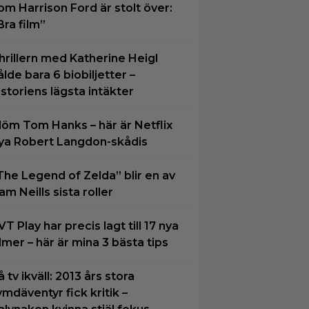
om Harrison Ford är stolt över:
Bra film”
hrillern med Katherine Heigl
ålde bara 6 biobiljetter –
istoriens lägsta intäkter
löm Tom Hanks – här är Netflix
ya Robert Langdon-skådis
The Legend of Zelda” blir en av
am Neills sista roller
VT Play har precis lagt till 17 nya
ilmer – här är mina 3 bästa tips
å tv ikväll: 2013 års stora
ymdäventyr fick kritik –