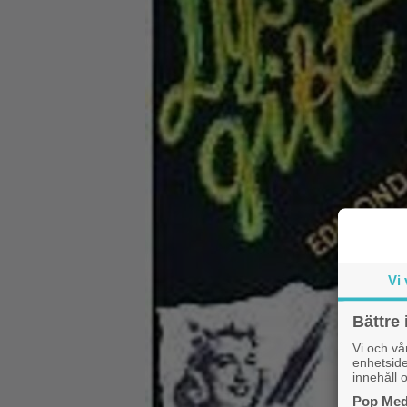
Vi 
Bättre 
Vi och v
enhetside
innehåll o
Pop Medi