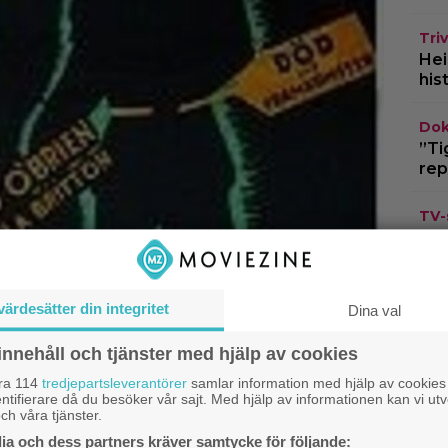
Triv
Hei
his
Dok
”Ti
rep
TV-
om 
ing
Cas
värdesätter din integritet
Dina val
kla
na
innehåll och tjänster med hjälp av cookies
åra 114
tredjepartsleverantörer
samlar information med hjälp av cookies
ntifierare då du besöker vår sajt. Med hjälp av informationen kan vi utv
ch våra tjänster.
a och dess partners kräver samtycke för följande: