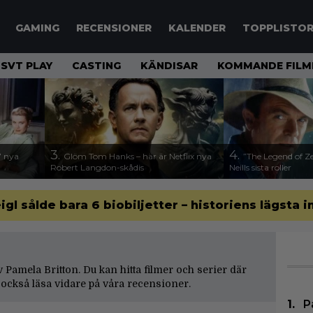
GAMING
RECENSIONER
KALENDER
TOPPLISTO
SVT PLAY
CASTING
KÄNDISAR
KOMMANDE FILM
3.
4.
17 nya
Glöm Tom Hanks – här är Netflix nya
”The Legend of Ze
Robert Langdon-skådis
Neills sista roller
gl sålde bara 6 biobiljetter – historiens lägsta i
av Pamela Britton. Du kan hitta filmer och serier där
också läsa vidare på våra
recensioner
.
P