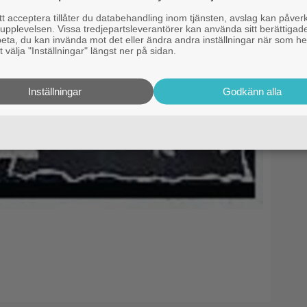
 acceptera tillåter du databehandling inom tjänsten, avslag kan påver
pplevelsen. Vissa tredjepartsleverantörer kan använda sitt berättigade
rbeta, du kan invända mot det eller ändra andra inställningar när som he
 välja "Inställningar" längst ner på sidan.
Inställningar
Godkänn alla