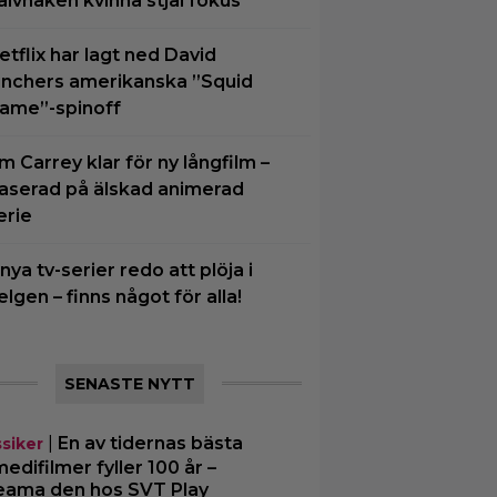
alvnaken kvinna stjäl fokus
etflix har lagt ned David
inchers amerikanska ”Squid
ame”-spinoff
im Carrey klar för ny långfilm –
aserad på älskad animerad
erie
 nya tv-serier redo att plöja i
elgen – finns något för alla!
SENASTE NYTT
|
En av tidernas bästa
ssiker
edifilmer fyller 100 år –
eama den hos SVT Play