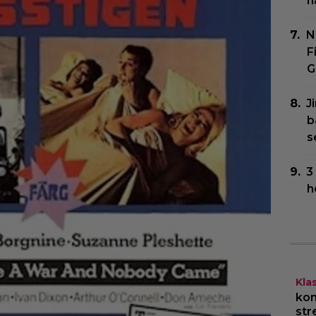
h
N
F
G
J
b
s
3
h
Kla
kom
str