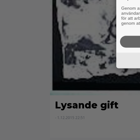
Genom att
användaru
för att a
genom att
Lysande gift
- 1.12.2015 22:51