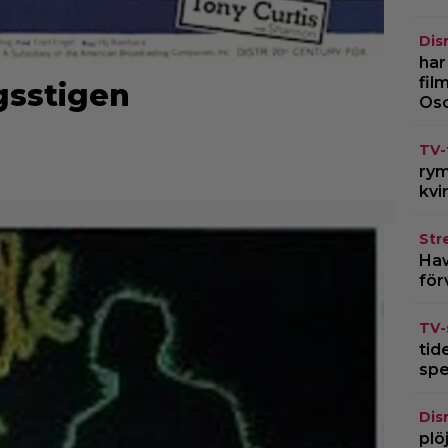
Dis
har
fil
gsstigen
Os
TV-
rym
kvi
Str
Haw
för
TV-
tid
spe
Dis
plö