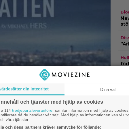
Bio
New
stö
Dis
”Ar
Hol
för
bar
Netf
värdesätter din integritet
fil
Dina val
ver
innehåll och tjänster med hjälp av cookies
åra 114
tredjepartsleverantörer
samlar information med hjälp av cookies
ntifierare då du besöker vår sajt. Med hjälp av informationen kan vi utv
ch våra tjänster.
a och dess partners kräver samtycke för följande: