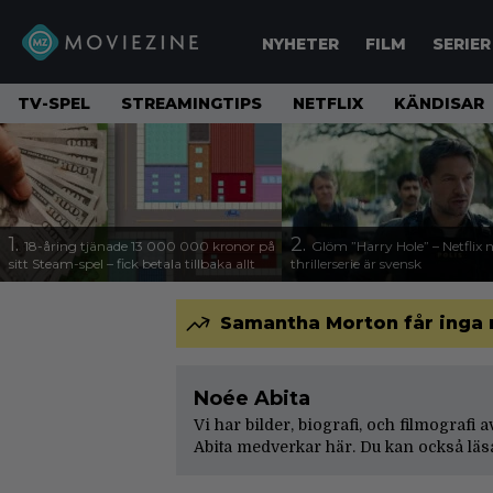
NYHETER
FILM
SERIER
TV-SPEL
STREAMINGTIPS
NETFLIX
KÄNDISAR
1.
2.
18-åring tjänade 13 000 000 kronor på
Glöm ”Harry Hole” – Netflix 
sitt Steam-spel – fick betala tillbaka allt
thrillerserie är svensk
Samantha Morton får inga r
Noée Abita
Vi har bilder, biografi, och filmografi 
Abita medverkar här. Du kan också läs