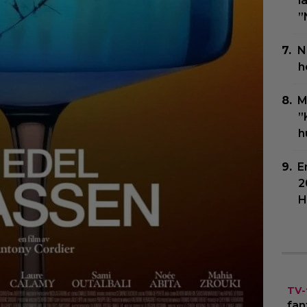
l
”
N
h
M
”
h
E
2
H
TV-
fan