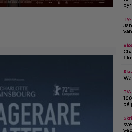
dyr
TV-
Jar
vän
Bio
Cha
fil
Skr
War
TV-
100
på 
Skr
sve
vec