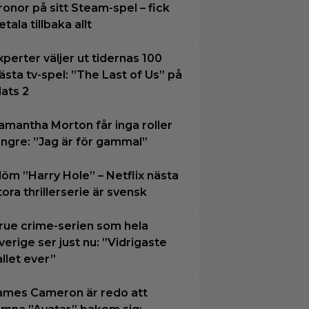
ronor på sitt Steam-spel – fick
etala tillbaka allt
xperter väljer ut tidernas 100
ästa tv-spel: ”The Last of Us” på
lats 2
amantha Morton får inga roller
ängre: ”Jag är för gammal”
löm ”Harry Hole” – Netflix nästa
tora thrillerserie är svensk
rue crime-serien som hela
verige ser just nu: ”Vidrigaste
allet ever”
ames Cameron är redo att