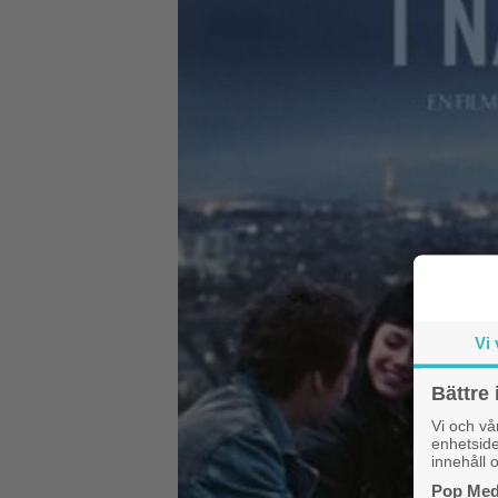
Vi 
Bättre 
Vi och v
enhetside
innehåll o
Pop Medi