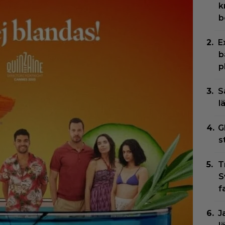
k
b
E
b
p
S
l
G
s
T
S
f
J