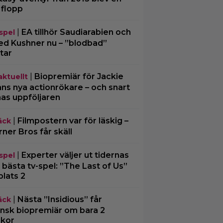
 flopp
|
EA tillhör Saudiarabien och
spel
ed Kushner nu – ”blodbad”
tar
|
Biopremiär för Jackie
aktuellt
ns nya actionrökare – och snart
mas uppföljaren
|
Filmpostern var för läskig –
äck
ner Bros får skäll
|
Experter väljer ut tidernas
spel
 bästa tv-spel: ”The Last of Us”
plats 2
|
Nästa ”Insidious” får
äck
nsk biopremiär om bara 2
kor