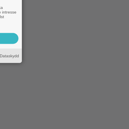
ka
 intresse
lst
Dataskydd