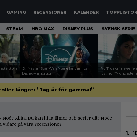
GAMING
RECENSIONER
KALENDER
TOPPLISTO
STEAM
HBO MAX
DISNEY PLUS
SVENSK SERIE
3.
4.
nästa stora
Nästa ”Star Wars”-serie landar hos
True crime-serien
Disney+ imorgon
just nu: ”Vidrigaste fa
oller längre: ”Jag är för gammal”
av Noée Abita. Du kan hitta filmer och serier där Noée
a vidare på våra
recensioner
.
1