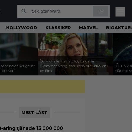
Sök
R
HOLLYWOOD
KLASSIKER
MARVEL
BIOAKTUE
5.
Michelle Pfeiffer, 68, förklarar:
6.
 som hela Sverige ser
”Kommer aldrig mer spela huvudrollen i
En vis
llet ever”
en film”
slår ned
MEST LÄST
8-åring tjänade 13 000 000