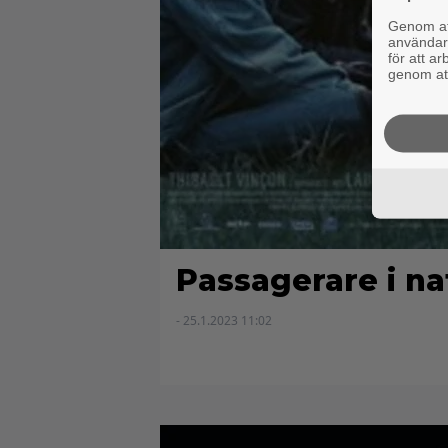
Genom att
användaru
för att a
genom att
Passagerare i na
- 25.1.2023 11:02