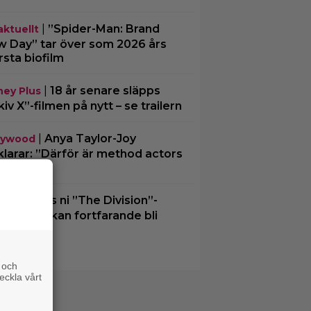
|
”Spider-Man: Brand
aktuellt
 Day” tar över som 2026 års
rsta biofilm
|
18 år senare släpps
ney Plus
kiv X”-filmen på nytt – se trailern
|
Anya Taylor-Joy
lywood
klarar: ”Därför är method actors
a män”
|
Minns ni ”The Division”-
lix
men? Den kan fortfarande bli
klighet
 och
eckla vårt