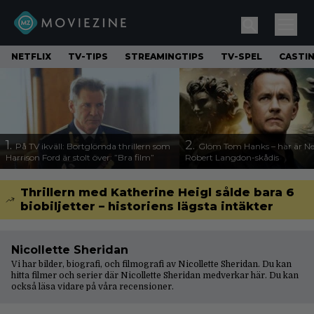
NETFLIX
TV-TIPS
STREAMINGTIPS
TV-SPEL
CASTI
1.
2.
På TV ikväll: Bortglömda thrillern som
Glöm Tom Hanks – här är Net
Harrison Ford är stolt över: ”Bra film”
Robert Langdon-skådis
Thrillern med Katherine Heigl sålde bara 6
biobiljetter – historiens lägsta intäkter
Nicollette Sheridan
Vi har bilder, biografi, och filmografi av Nicollette Sheridan. Du kan
hitta filmer och serier där Nicollette Sheridan medverkar här. Du kan
också läsa vidare på våra
recensioner
.