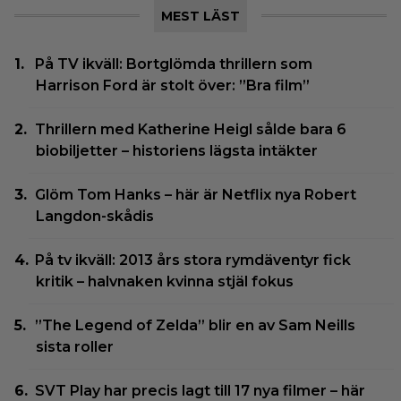
MEST LÄST
På TV ikväll: Bortglömda thrillern som
Harrison Ford är stolt över: ”Bra film”
Thrillern med Katherine Heigl sålde bara 6
biobiljetter – historiens lägsta intäkter
Glöm Tom Hanks – här är Netflix nya Robert
Langdon-skådis
På tv ikväll: 2013 års stora rymdäventyr fick
kritik – halvnaken kvinna stjäl fokus
”The Legend of Zelda” blir en av Sam Neills
sista roller
SVT Play har precis lagt till 17 nya filmer – här