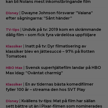
kan bli Nolans mest inkomstbringande film
|
Dwayne Johnson försvarar ”Vaiana”
Disney
efter sågningarna: ”Sånt händer”
|
Undvik på tv: 2019 kom en skrämmande
TV-tips
dålig film – som fick fyra värdelösa uppföljare
|
Inatt på tv: Dyr filmatisering av
Klassiker
klassiker blev en jättesuccé – 97% på Rotten
Tomatoes
|
Svensk superhjältefilm landar på HBO
HBO Max
Max idag: ”Oväntat charmig”
|
En av tidernas bästa komedifilmer
Klassiker
fyller 100 år – streama den hos SVT Play
|
Kvällens tv-tips: Mat på film har sällan
Disney
sett bättre ut än i Pixar-filmen som nominerades