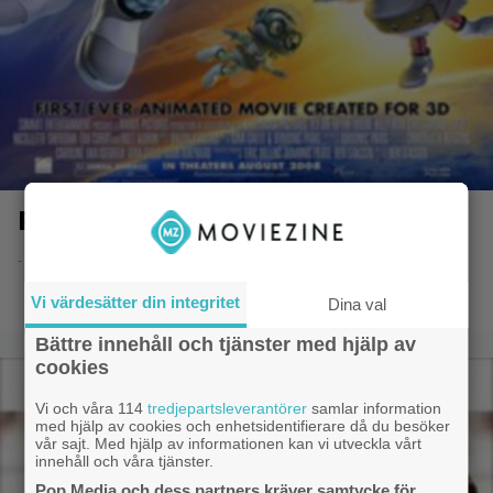
Fly Me to the Moon
- 8.6.2014 20:51
Vi värdesätter din integritet
Dina val
Bättre innehåll och tjänster med hjälp av
cookies
Vi och våra 114
tredjepartsleverantörer
samlar information
med hjälp av cookies och enhetsidentifierare då du besöker
vår sajt. Med hjälp av informationen kan vi utveckla vårt
innehåll och våra tjänster.
Pop Media och dess partners kräver samtycke för