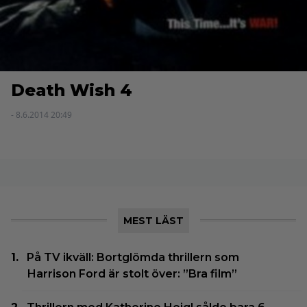
Death Wish 4
- 8.6.2014 20:49
MEST LÄST
På TV ikväll: Bortglömda thrillern som
Harrison Ford är stolt över: ”Bra film”