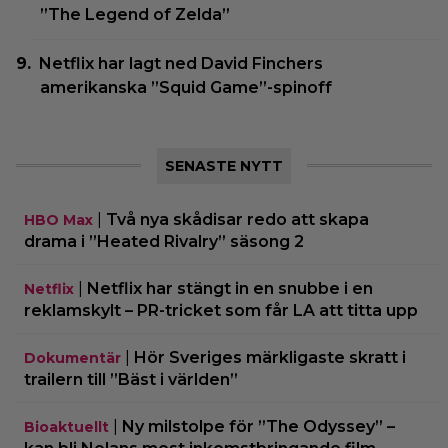
”The Legend of Zelda”
Netflix har lagt ned David Finchers
amerikanska ”Squid Game”-spinoff
SENASTE NYTT
|
Två nya skådisar redo att skapa
HBO Max
drama i ”Heated Rivalry” säsong 2
|
Netflix har stängt in en snubbe i en
Netflix
reklamskylt – PR-tricket som får LA att titta upp
|
Hör Sveriges märkligaste skratt i
Dokumentär
trailern till ”Bäst i världen”
|
Ny milstolpe för ”The Odyssey” –
Bioaktuellt