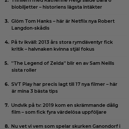
Thrillern med Katherine Heigl sålde bara 6
biobiljetter – historiens lägsta intäkter
Glöm Tom Hanks – här är Netflix nya Robert
Langdon-skådis
På tv ikväll: 2013 års stora rymdäventyr fick
kritik – halvnaken kvinna stjäl fokus
”The Legend of Zelda” blir en av Sam Neills
sista roller
SVT Play har precis lagt till 17 nya filmer – här
är mina 3 bästa tips
Undvik på tv: 2019 kom en skrämmande dålig
film – som fick fyra värdelösa uppföljare
Nu vet vi vem som spelar skurken Ganondorf i