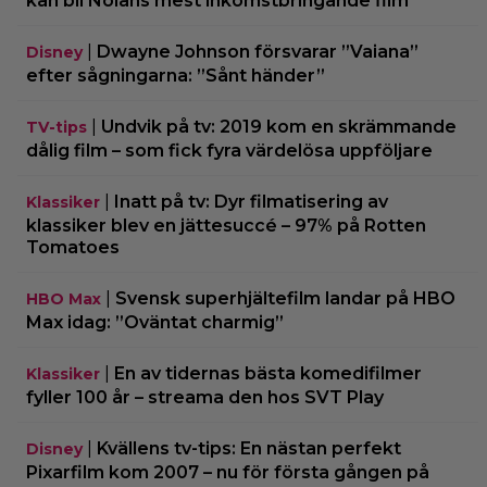
kan bli Nolans mest inkomstbringande film
|
Dwayne Johnson försvarar ”Vaiana”
Disney
efter sågningarna: ”Sånt händer”
|
Undvik på tv: 2019 kom en skrämmande
TV-tips
dålig film – som fick fyra värdelösa uppföljare
|
Inatt på tv: Dyr filmatisering av
Klassiker
klassiker blev en jättesuccé – 97% på Rotten
Tomatoes
|
Svensk superhjältefilm landar på HBO
HBO Max
Max idag: ”Oväntat charmig”
|
En av tidernas bästa komedifilmer
Klassiker
fyller 100 år – streama den hos SVT Play
|
Kvällens tv-tips: En nästan perfekt
Disney
Pixarfilm kom 2007 – nu för första gången på