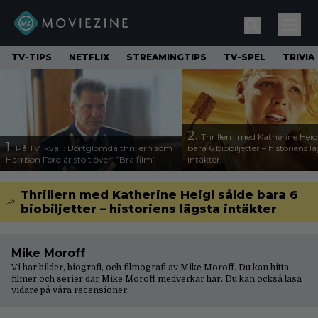
TV-TIPS
NETFLIX
STREAMINGTIPS
TV-SPEL
TRIVIA
2.
Thrillern med Katherine Heigl
1.
På TV ikväll: Bortglömda thrillern som
bara 6 biobiljetter – historiens l
Harrison Ford är stolt över: ”Bra film”
intäkter
Thrillern med Katherine Heigl sålde bara 6
biobiljetter – historiens lägsta intäkter
Mike Moroff
Vi har bilder, biografi, och filmografi av Mike Moroff. Du kan hitta
filmer och serier där Mike Moroff medverkar här. Du kan också läsa
vidare på våra
recensioner
.