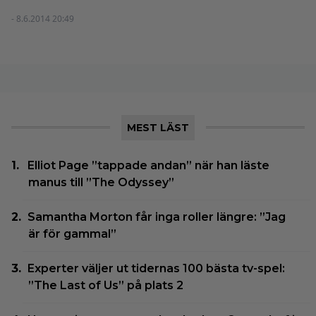
- 8.6.2014 20:49
MEST LÄST
Elliot Page ”tappade andan” när han läste
manus till ”The Odyssey”
Samantha Morton får inga roller längre: ”Jag
är för gammal”
Experter väljer ut tidernas 100 bästa tv-spel:
”The Last of Us” på plats 2