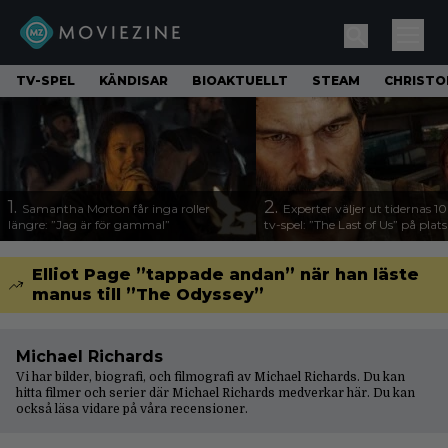
TV-SPEL
KÄNDISAR
BIOAKTUELLT
STEAM
CHRISTO
1.
2.
Samantha Morton får inga roller
Experter väljer ut tidernas 1
längre: ”Jag är för gammal”
tv-spel: ”The Last of Us” på plats
Elliot Page ”tappade andan” när han läste
manus till ”The Odyssey”
Michael Richards
Vi har bilder, biografi, och filmografi av Michael Richards. Du kan
hitta filmer och serier där Michael Richards medverkar här. Du kan
också läsa vidare på våra
recensioner
.