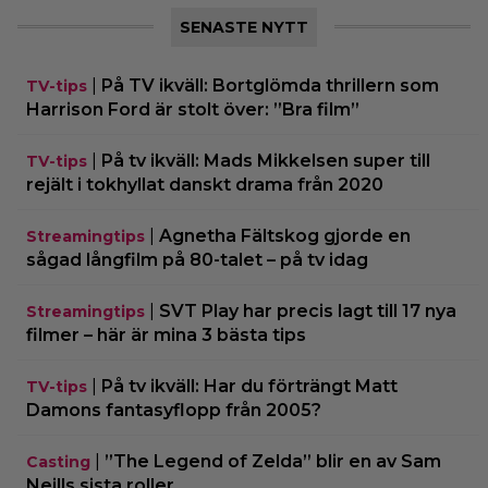
SENASTE NYTT
|
På TV ikväll: Bortglömda thrillern som
TV-tips
Harrison Ford är stolt över: ”Bra film”
|
På tv ikväll: Mads Mikkelsen super till
TV-tips
rejält i tokhyllat danskt drama från 2020
|
Agnetha Fältskog gjorde en
Streamingtips
sågad långfilm på 80-talet – på tv idag
|
SVT Play har precis lagt till 17 nya
Streamingtips
filmer – här är mina 3 bästa tips
|
På tv ikväll: Har du förträngt Matt
TV-tips
Damons fantasyflopp från 2005?
|
”The Legend of Zelda” blir en av Sam
Casting
Neills sista roller