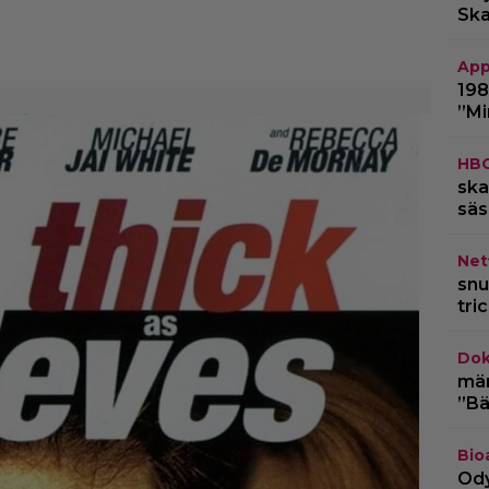
Ska
App
198
”Mi
HB
ska
säs
Netf
snu
tri
Dok
märk
”Bä
Bio
Ody