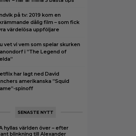
ilmer – här är mina 3 bästa tips
ndvik på tv: 2019 kom en
krämmande dålig film – som fick
yra värdelösa uppföljare
u vet vi vem som spelar skurken
anondorf i ”The Legend of
elda”
etflix har lagt ned David
inchers amerikanska ”Squid
ame”-spinoff
SENASTE NYTT
A hyllas världen över – efter
ljant blinkning till Alexander