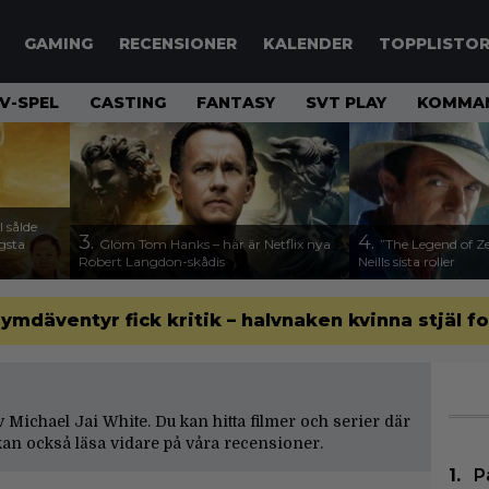
GAMING
RECENSIONER
KALENDER
TOPPLISTO
V-SPEL
CASTING
FANTASY
SVT PLAY
KOMMAN
 sålde
3.
4.
ägsta
Glöm Tom Hanks – här är Netflix nya
”The Legend of Ze
Robert Langdon-skådis
Neills sista roller
 rymdäventyr fick kritik – halvnaken kvinna stjäl f
av Michael Jai White. Du kan hitta filmer och serier där
an också läsa vidare på våra
recensioner
.
P