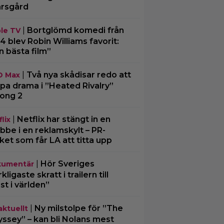
rsgård
|
Bortglömd komedi från
le TV
4 blev Robin Williams favorit:
n bästa film”
|
Två nya skådisar redo att
O Max
pa drama i ”Heated Rivalry”
ong 2
|
Netflix har stängt in en
lix
bbe i en reklamskylt – PR-
cket som får LA att titta upp
|
Hör Sveriges
umentär
ligaste skratt i trailern till
st i världen”
|
Ny milstolpe för ”The
aktuellt
ssey” – kan bli Nolans mest