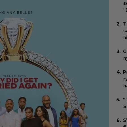
s
”
T
s
h
G
n
P
r
h
”
S
S