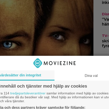
ink
Dis
”Va
hän
TV-
skr
fyr
Kla
fil
jät
To
värdesätter din integritet
Dina val
HB
innehåll och tjänster med hjälp av cookies
lan
åra 114
tredjepartsleverantörer
samlar information med hjälp av cookies
cha
ntifierare då du besöker vår sajt. Med hjälp av informationen kan vi utv
ch våra tjänster.
a och dess partners kräver samtycke för följande: