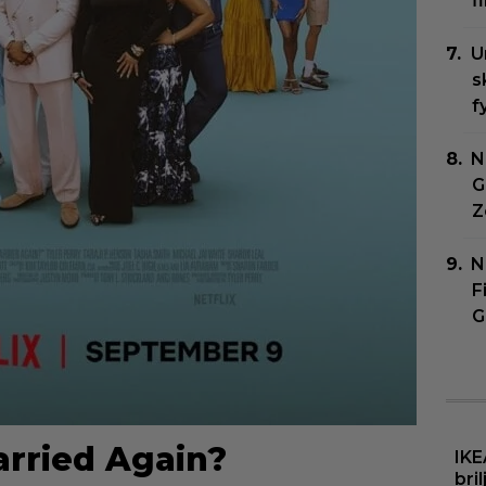
f
U
s
f
N
G
Z
N
F
G
arried Again?
IKE
bri