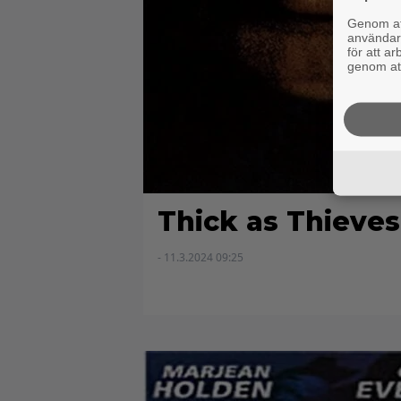
Genom att
användaru
för att a
genom att
Thick as Thieves
- 11.3.2024 09:25