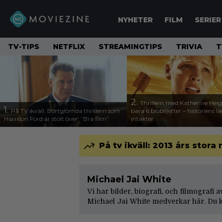
NYHETER
FILM
SERIER
TV-TIPS
NETFLIX
STREAMINGTIPS
TRIVIA
T
2.
Thrillern med Katherine Heigl
1.
På TV ikväll: Bortglömda thrillern som
bara 6 biobiljetter – historiens l
Harrison Ford är stolt över: ”Bra film”
intäkter
På tv ikväll: 2013 års stora
Michael Jai White
Vi har bilder, biografi, och filmografi 
Michael Jai White medverkar här. Du k