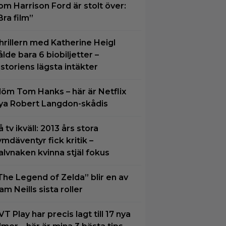
om Harrison Ford är stolt över:
Bra film”
hrillern med Katherine Heigl
ålde bara 6 biobiljetter –
istoriens lägsta intäkter
löm Tom Hanks – här är Netflix
ya Robert Langdon-skådis
å tv ikväll: 2013 års stora
ymdäventyr fick kritik –
alvnaken kvinna stjäl fokus
The Legend of Zelda” blir en av
am Neills sista roller
VT Play har precis lagt till 17 nya