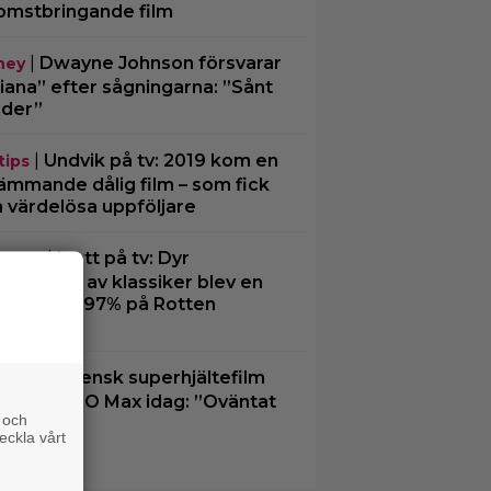
omstbringande film
|
Dwayne Johnson försvarar
ney
iana” efter sågningarna: ”Sånt
der”
|
Undvik på tv: 2019 kom en
tips
ämmande dålig film – som fick
a värdelösa uppföljare
|
Inatt på tv: Dyr
ssiker
matisering av klassiker blev en
tesuccé – 97% på Rotten
matoes
|
Svensk superhjältefilm
O Max
dar på HBO Max idag: ”Oväntat
 och
rmig”
eckla vårt