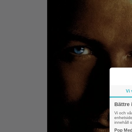
Vi 
Bättre 
Vi och v
enhetside
innehåll o
Pop Medi