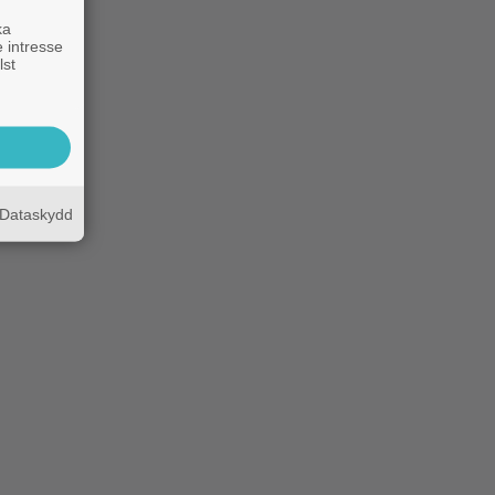
ka
 intresse
lst
Dataskydd