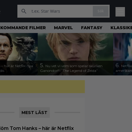
Sök
R
KOMMANDE FILMER
MARVEL
FANTASY
KLASSIK
5.
6.
 här är Netflix nya
Nu vet vi vem som spelar skurken
Netfli
dis
Ganondorf i ”The Legend of Zelda”
amerikan
MEST LÄST
löm Tom Hanks – här är Netflix