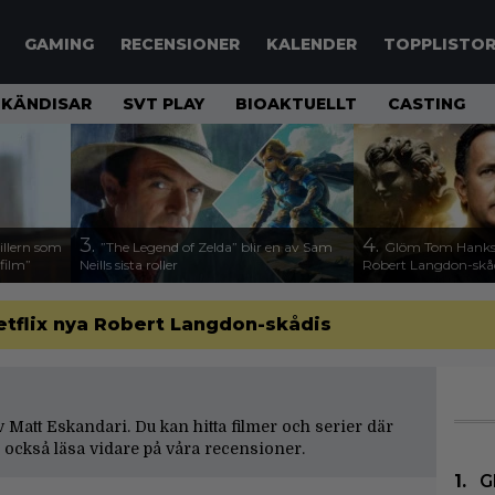
GAMING
RECENSIONER
KALENDER
TOPPLISTO
KÄNDISAR
SVT PLAY
BIOAKTUELLT
CASTING
3.
4.
illern som
”The Legend of Zelda” blir en av Sam
Glöm Tom Hanks –
 film”
Neills sista roller
Robert Langdon-skå
etflix nya Robert Langdon-skådis
av Matt Eskandari. Du kan hitta filmer och serier där
 också läsa vidare på våra
recensioner
.
G