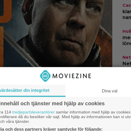
Cas
kla
na
Hol
med
lön
Netf
Net
HB
år 
do
värdesätter din integritet
Dina val
innehåll och tjänster med hjälp av cookies
åra 114
tredjepartsleverantörer
samlar information med hjälp av cookies
ntifierare då du besöker vår sajt. Med hjälp av informationen kan vi utv
ch våra tjänster.
a och dess partners kräver samtycke för följande: