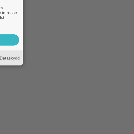
ka
 intresse
lst
Dataskydd