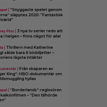
|
”Snyggaste spelet genom
spel
erna” släpptes 2020: ”Fantastisk
lvärld”
|
3 nya tv-serier redo att
ney Plus
ja i helgen – finns något för alla!
|
Thrillern med Katherine
ia
gl sålde bara 6 biobiljetter –
toriens lägsta intäkter
|
Från skaparen av
umentär
ger King”: HBO-dokumentär om
tilsmuggling hyllas
|
”Borderlands”-regissören
spel
kalkonfilmen – ”Den tillhörde
en”