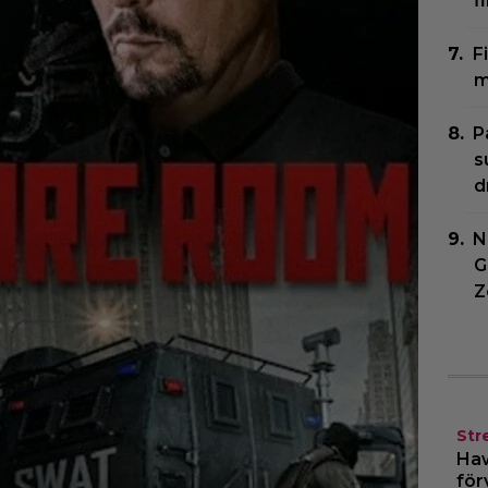
f
F
m
P
s
d
N
G
Z
Str
Haw
för