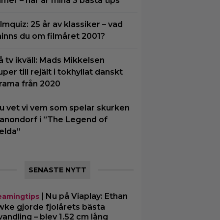
ilmer – här är mina 3 bästa tips
ilmquiz: 25 år av klassiker – vad
inns du om filmåret 2001?
å tv ikväll: Mads Mikkelsen
uper till rejält i tokhyllat danskt
rama från 2020
u vet vi vem som spelar skurken
anondorf i ”The Legend of
elda”
SENASTE NYTT
|
Nu på Viaplay: Ethan
eamingtips
ke gjorde fjolårets bästa
vandling – blev 1.52 cm lång