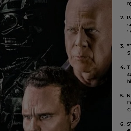
n
P
s
”
”
S
T
s
h
N
F
G
S