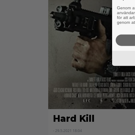
Genom att
användaru
för att a
genom att
Hard Kill
- 29.5.2021 18:04