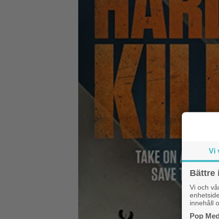
Vi 
Bättre 
Vi och v
enhetside
innehåll o
Pop Medi