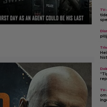
TV-
tid
spe
Dis
plö
Triv
Hei
his
Dok
”Ti
rep
TV-
om 
ing