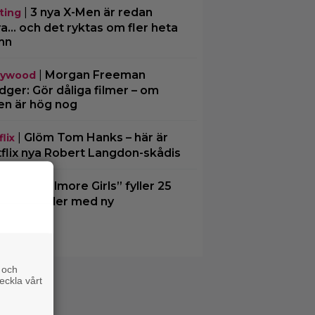
|
3 nya X-Men är redan
ting
ra… och det ryktas om fler heta
mn
|
Morgan Freeman
lywood
ger: Gör dåliga filmer – om
en är hög nog
|
Glöm Tom Hanks – här är
lix
flix nya Robert Langdon-skådis
|
”Gilmore Girls” fyller 25
O Max
– återvänder med ny
kumentär
 och
eckla vårt