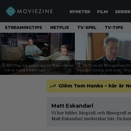
NYHETER
FILM
SERIER
STREAMINGTIPS
NETFLIX
TV-SPEL
TV-TIPS
1.
2.
SVT Play har precis lagt till 17 nya filmer
På TV ikväll: Bortglömda thr
– här är mina 3 bästa tips
Harrison Ford är stolt över: ”Bra
Glöm Tom Hanks – här är N
Matt Eskandari
Vi har bilder, biografi, och filmografi 
Matt Eskandari medverkar här. Du kan