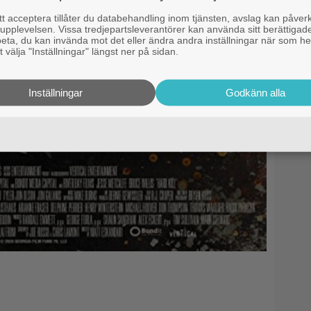
 acceptera tillåter du databehandling inom tjänsten, avslag kan påver
pplevelsen. Vissa tredjepartsleverantörer kan använda sitt berättigade
rbeta, du kan invända mot det eller ändra andra inställningar när som he
 välja "Inställningar" längst ner på sidan.
Inställningar
Godkänn alla