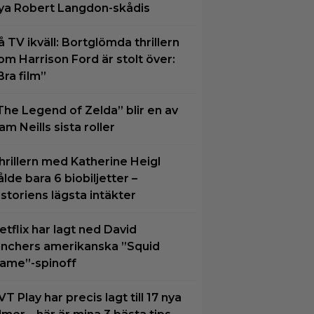
ya Robert Langdon-skådis
å TV ikväll: Bortglömda thrillern
om Harrison Ford är stolt över:
Bra film”
The Legend of Zelda” blir en av
am Neills sista roller
hrillern med Katherine Heigl
ålde bara 6 biobiljetter –
istoriens lägsta intäkter
etflix har lagt ned David
inchers amerikanska ”Squid
ame”-spinoff
VT Play har precis lagt till 17 nya