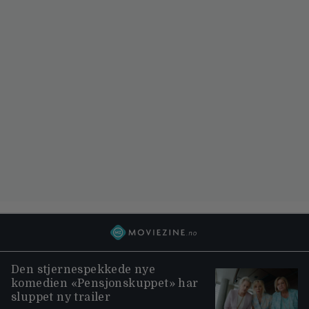
Den stjernespekkede nye
komedien «Pensjonskuppet» har
sluppet ny trailer