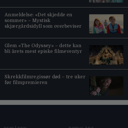
Anmeldelse: «Det skjedde en
sommer» – Mystisk
skjærgårdsidyll som overbeviser
Glem «The Odyssey» – dette kan
bli årets mest episke filmeventyr
Skrekkfilmregissør død – tre uker
før filmpremieren
Moviezine footer navigation