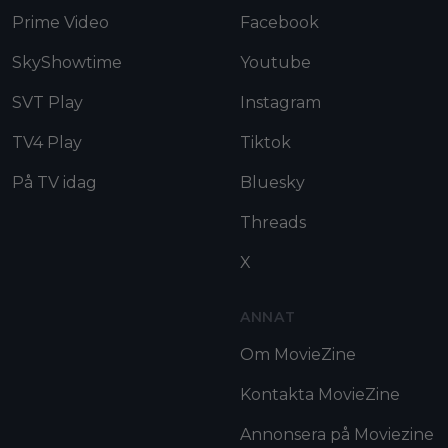
Prime Video
Facebook
SkyShowtime
Youtube
SVT Play
Instagram
TV4 Play
Tiktok
På TV idag
Bluesky
Threads
X
ANNAT
Om MovieZine
Kontakta MovieZine
Annonsera på Moviezine