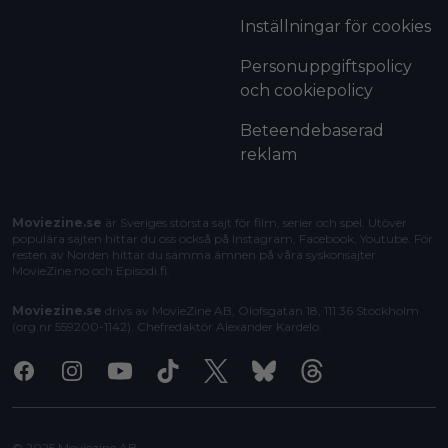
Inställningar för cookies
Personuppgiftspolicy
och cookiepolicy
Beteendebaserad
reklam
Moviezine.se
är Sveriges största sajt för film, serier och spel. Utöver
populära sajten hittar du oss också på Instagram, Facebook, Youtube. För
resten av Norden hittar du samma ämnen på våra syskonsajter
MovieZine.no
och
Episodi.fi
.
Moviezine.se
drivs av MovieZine AB, Olofsgatan 18, 111 36 Stockholm
(org.nr 559200-1142). Chefredaktör
Alexander Kardelo
.
Facebook
Instagram
Youtube
Tiktok
X
Bluesky
Threads
© 2025 Moviezine AB