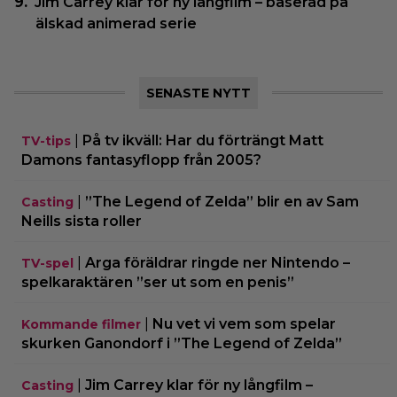
Jim Carrey klar för ny långfilm – baserad på
älskad animerad serie
SENASTE NYTT
|
På tv ikväll: Har du förträngt Matt
TV-tips
Damons fantasyflopp från 2005?
|
”The Legend of Zelda” blir en av Sam
Casting
Neills sista roller
|
Arga föräldrar ringde ner Nintendo –
TV-spel
spelkaraktären ”ser ut som en penis”
|
Nu vet vi vem som spelar
Kommande filmer
skurken Ganondorf i ”The Legend of Zelda”
|
Jim Carrey klar för ny långfilm –
Casting