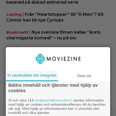
baserad på älskad animerad serie
|
Från ”Heartstopper” till ”X-Men”? Kit
Casting
Connor kan bli nye Cyclops
|
Nya svenska filmen kallas ”årets
Bioaktuellt
charmigaste komedi” – nu på bio
|
Tidernas 30 bästa superhjältefilmer listade
DC
– ”The Dark Knight” på plats 3
|
Elliot Page ”tappade andan” när han
Bioaktuellt
läste manus till ”The Odyssey”
Vi värdesätter din integritet
Dina val
Bättre innehåll och tjänster med hjälp av
|
Ny trailer till ”Ramayana” visar upp
Trailers
cookies
nästa maffiga fantasyfilm från Indien
Vi och våra 114
tredjepartsleverantörer
samlar information
med hjälp av cookies och enhetsidentifierare då du besöker
vår sajt. Med hjälp av informationen kan vi utveckla vårt
innehåll och våra tjänster.