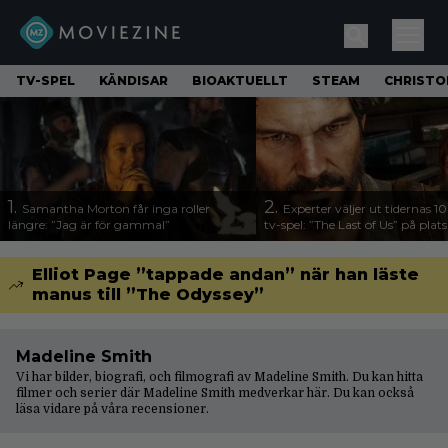
TV-SPEL
KÄNDISAR
BIOAKTUELLT
STEAM
CHRISTO
1.
2.
Samantha Morton får inga roller
Experter väljer ut tidernas 1
längre: ”Jag är för gammal”
tv-spel: ”The Last of Us” på plats
Elliot Page ”tappade andan” när han läste
manus till ”The Odyssey”
Madeline Smith
Vi har bilder, biografi, och filmografi av Madeline Smith. Du kan hitta
filmer och serier där Madeline Smith medverkar här. Du kan också
läsa vidare på våra
recensioner
.