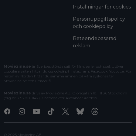
Inställningar för cookies
Personuppgiftspolicy
och cookiepolicy
Beteendebaserad
reklam
Moviezine.se
är Sveriges största sajt för film, serier och spel. Utöver
populära sajten hittar du oss också på Instagram, Facebook, Youtube. För
resten av Norden hittar du samma ämnen på våra syskonsajter
MovieZine.no
och
Episodi.fi
.
Moviezine.se
drivs av MovieZine AB, Olofsgatan 18, 111 36 Stockholm
(org.nr 559200-1142). Chefredaktör
Alexander Kardelo
.
Facebook
Instagram
Youtube
Tiktok
X
Bluesky
Threads
© 2025 Moviezine AB