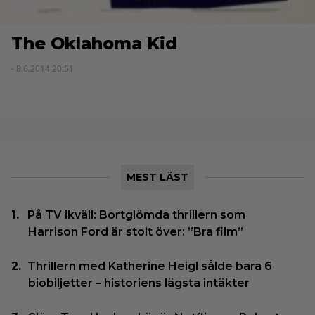
The Oklahoma Kid
- 8.6.2014 20:51
MEST LÄST
På TV ikväll: Bortglömda thrillern som
Harrison Ford är stolt över: ”Bra film”
Thrillern med Katherine Heigl sålde bara 6
biobiljetter – historiens lägsta intäkter