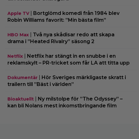
|
Bortglömd komedi från 1984 blev
Apple TV
Robin Williams favorit: ”Min bästa film”
|
Två nya skådisar redo att skapa
HBO Max
drama i ”Heated Rivalry” säsong 2
|
Netflix har stängt in en snubbe i en
Netflix
reklamskylt – PR-tricket som får LA att titta upp
|
Hör Sveriges märkligaste skratt i
Dokumentär
trailern till ”Bäst i världen”
|
Ny milstolpe för ”The Odyssey” –
Bioaktuellt
kan bli Nolans mest inkomstbringande film