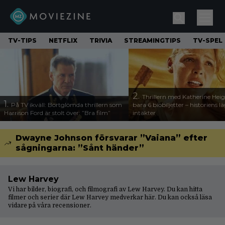
TV-TIPS
NETFLIX
TRIVIA
STREAMINGTIPS
TV-SPEL
2.
Thrillern med Katherine Heigl
1.
På TV ikväll: Bortglömda thrillern som
bara 6 biobiljetter – historiens l
Harrison Ford är stolt över: ”Bra film”
intäkter
Dwayne Johnson försvarar ”Vaiana” efter
sågningarna: ”Sånt händer”
Lew Harvey
Vi har bilder, biografi, och filmografi av Lew Harvey. Du kan hitta
filmer och serier där Lew Harvey medverkar här. Du kan också läsa
vidare på våra
recensioner
.