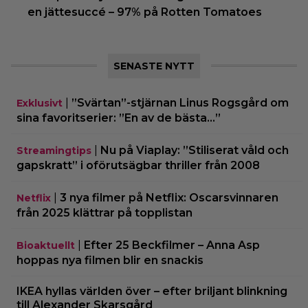
en jättesuccé – 97% på Rotten Tomatoes
SENASTE NYTT
|
”Svärtan”-stjärnan Linus Rogsgård om
Exklusivt
sina favoritserier: ”En av de bästa…”
|
Nu på Viaplay: ”Stiliserat våld och
Streamingtips
gapskratt” i oförutsägbar thriller från 2008
|
3 nya filmer på Netflix: Oscarsvinnaren
Netflix
från 2025 klättrar på topplistan
|
Efter 25 Beckfilmer – Anna Asp
Bioaktuellt
hoppas nya filmen blir en snackis
IKEA hyllas världen över – efter briljant blinkning
till Alexander Skarsgård