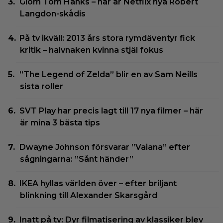
Glöm Tom Hanks – här är Netflix nya Robert
Langdon-skådis
På tv ikväll: 2013 års stora rymdäventyr fick
kritik – halvnaken kvinna stjäl fokus
”The Legend of Zelda” blir en av Sam Neills
sista roller
SVT Play har precis lagt till 17 nya filmer – här
är mina 3 bästa tips
Dwayne Johnson försvarar ”Vaiana” efter
sågningarna: ”Sånt händer”
IKEA hyllas världen över – efter briljant
blinkning till Alexander Skarsgård
Inatt på tv: Dyr filmatisering av klassiker blev