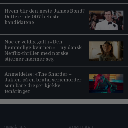
Hvem blir den neste James Bond?
Dette er de 007 heteste
kandidatene
Noe er veldig galt i «Den
hemmelige kvinnen» – ny dansk
Netflix-thriller med norske
stjerner nærmer seg
Anmeldelse: «The Shards» –
Jakten på en brutal seriemorder –
som bare dreper kjekke
tenåringer
Moviezine footer navigation
OMRÅDEN
POPULÄRT