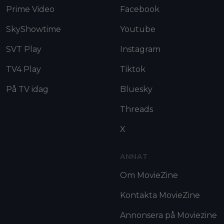
Prime Video
Facebook
SkyShowtime
Youtube
SVT Play
Instagram
TV4 Play
Tiktok
På TV idag
Bluesky
Threads
X
ANNAT
Om MovieZine
Kontakta MovieZine
Annonsera på Moviezine