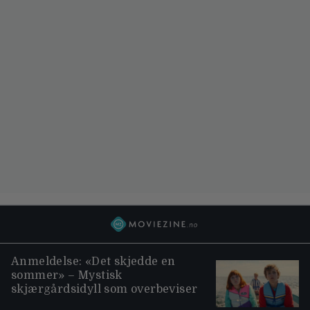
Anmeldelse: «Det skjedde en
sommer» – Mystisk
skjærgårdsidyll som overbeviser