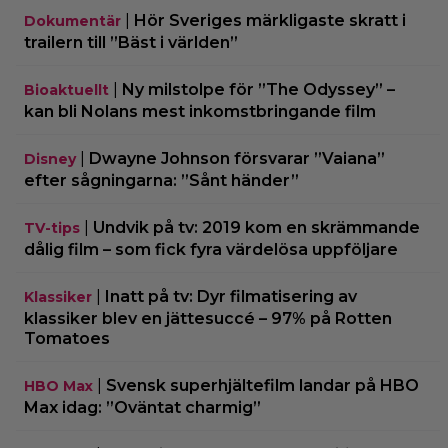
|
Hör Sveriges märkligaste skratt i
Dokumentär
trailern till ”Bäst i världen”
|
Ny milstolpe för ”The Odyssey” –
Bioaktuellt
kan bli Nolans mest inkomstbringande film
|
Dwayne Johnson försvarar ”Vaiana”
Disney
efter sågningarna: ”Sånt händer”
|
Undvik på tv: 2019 kom en skrämmande
TV-tips
dålig film – som fick fyra värdelösa uppföljare
|
Inatt på tv: Dyr filmatisering av
Klassiker
klassiker blev en jättesuccé – 97% på Rotten
Tomatoes
|
Svensk superhjältefilm landar på HBO
HBO Max
Max idag: ”Oväntat charmig”