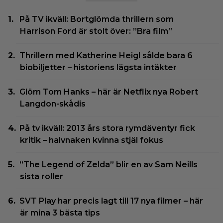
På TV ikväll: Bortglömda thrillern som
Harrison Ford är stolt över: ”Bra film”
Thrillern med Katherine Heigl sålde bara 6
biobiljetter – historiens lägsta intäkter
Glöm Tom Hanks – här är Netflix nya Robert
Langdon-skådis
På tv ikväll: 2013 års stora rymdäventyr fick
kritik – halvnaken kvinna stjäl fokus
”The Legend of Zelda” blir en av Sam Neills
sista roller
SVT Play har precis lagt till 17 nya filmer – här
är mina 3 bästa tips