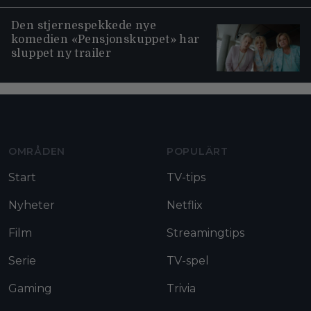
Den stjernespekkede nye
komedien «Pensjonskuppet» har
sluppet ny trailer
Moviezine footer navigation
OMRÅDEN
POPULÄRT
Start
TV-tips
Nyheter
Netflix
Film
Streamingtips
Serie
TV-spel
Gaming
Trivia