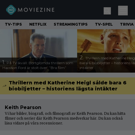
TV-TIPS
NETFLIX
STREAMINGTIPS
TV-SPEL
TRIVIA
2.
Thrillern med Katherine Heigl
1.
På TV ikväll: Bortglömda thrillern som
bara 6 biobiljetter – historiens l
Harrison Ford är stolt över: ”Bra film”
intäkter
Thrillern med Katherine Heigl sålde bara 6
biobiljetter – historiens lägsta intäkter
Keith Pearson
Vi har bilder, biografi, och filmografi av Keith Pearson. Du kan hitta
filmer och serier där Keith Pearson medverkar här. Du kan också
läsa vidare på våra
recensioner
.