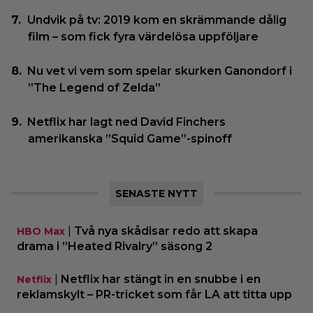
Undvik på tv: 2019 kom en skrämmande dålig
film – som fick fyra värdelösa uppföljare
Nu vet vi vem som spelar skurken Ganondorf i
”The Legend of Zelda”
Netflix har lagt ned David Finchers
amerikanska ”Squid Game”-spinoff
SENASTE NYTT
|
Två nya skådisar redo att skapa
HBO Max
drama i ”Heated Rivalry” säsong 2
|
Netflix har stängt in en snubbe i en
Netflix
reklamskylt – PR-tricket som får LA att titta upp