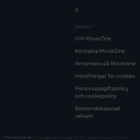
X
ANNAT
Om MovieZine
Kontakta MovieZine
Annonsera på Moviezine
Inställningar för cookies
Personuppgiftspolicy
och cookiepolicy
Beteendebaserad
reklam
Moviezine.se
är Sveriges största sajt för film, serier och spel. Utöver