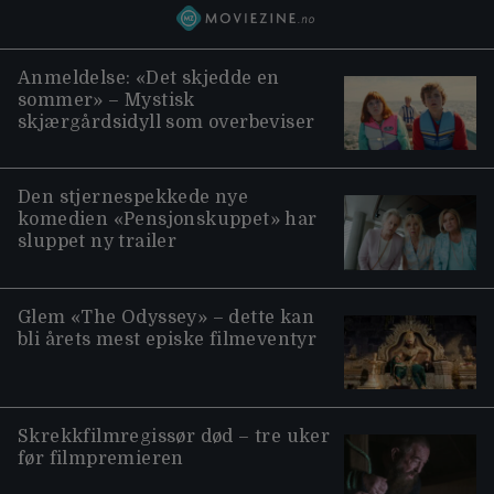
Anmeldelse: «Det skjedde en
sommer» – Mystisk
skjærgårdsidyll som overbeviser
Den stjernespekkede nye
komedien «Pensjonskuppet» har
sluppet ny trailer
Glem «The Odyssey» – dette kan
bli årets mest episke filmeventyr
Skrekkfilmregissør død – tre uker
før filmpremieren