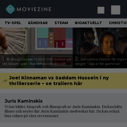
TV-SPEL
KÄNDISAR
STEAM
BIOAKTUELLT
CHRISTO
1.
2.
18-åring tjänade 13 000 000 kronor på
Samantha Morton får inga ro
sitt Steam-spel – fick betala tillbaka allt
längre: ”Jag är för gammal”
Joel Kinnaman vs Saddam Hussein i ny
thrillerserie – se trailern här
Juris Kaminskis
Vi har bilder, biografi, och filmografi av Juris Kaminskis. Du kan hitta
filmer och serier där Juris Kaminskis medverkar här. Du kan också
läsa vidare på våra
recensioner
.