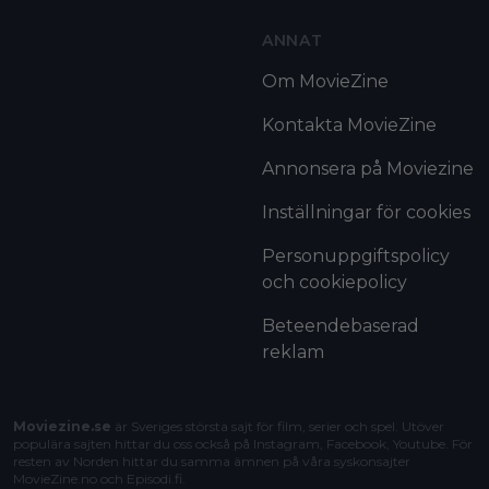
ANNAT
Om MovieZine
Kontakta MovieZine
Annonsera på Moviezine
Inställningar för cookies
Personuppgiftspolicy
och cookiepolicy
Beteendebaserad
reklam
Moviezine.se
är Sveriges största sajt för film, serier och spel. Utöver
populära sajten hittar du oss också på Instagram, Facebook, Youtube. För
resten av Norden hittar du samma ämnen på våra syskonsajter
MovieZine.no
och
Episodi.fi
.