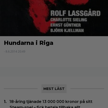
Hundarna i Riga
- 8.6.2014 20:49
MEST LÄST
18-åring tjänade 13 000 000 kronor på sitt
Steam-spel – fick betala tillbaka allt