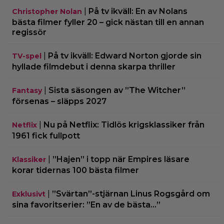
|
På tv ikväll: En av Nolans
Christopher Nolan
bästa filmer fyller 20 – gick nästan till en annan
regissör
|
På tv ikväll: Edward Norton gjorde sin
TV-spel
hyllade filmdebut i denna skarpa thriller
|
Sista säsongen av ”The Witcher”
Fantasy
försenas – släpps 2027
|
Nu på Netflix: Tidlös krigsklassiker från
Netflix
1961 fick fullpott
|
”Hajen” i topp när Empires läsare
Klassiker
korar tidernas 100 bästa filmer
|
”Svärtan”-stjärnan Linus Rogsgård om
Exklusivt
sina favoritserier: ”En av de bästa…”