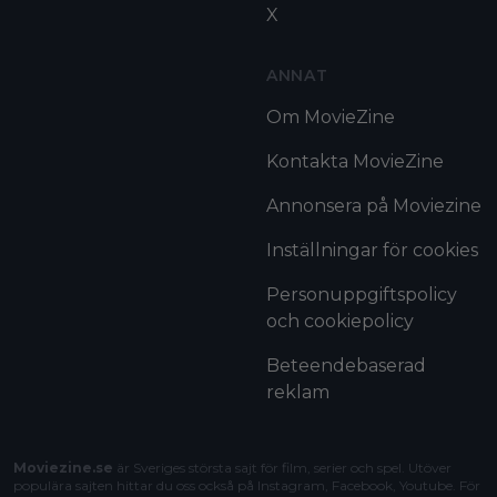
X
ANNAT
Om MovieZine
Kontakta MovieZine
Annonsera på Moviezine
Inställningar för cookies
Personuppgiftspolicy
och cookiepolicy
Beteendebaserad
reklam
Moviezine.se
är Sveriges största sajt för film, serier och spel. Utöver
populära sajten hittar du oss också på Instagram, Facebook, Youtube. För