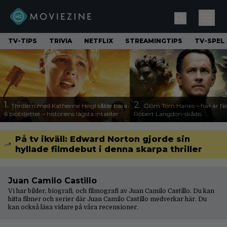
TV-TIPS
TRIVIA
NETFLIX
STREAMINGTIPS
TV-SPEL
1.
2.
Thrillern med Katherine Heigl sålde bara
Glöm Tom Hanks – här är Net
6 biobiljetter – historiens lägsta intäkter
Robert Langdon-skådis
På tv ikväll: Edward Norton gjorde sin
hyllade filmdebut i denna skarpa thriller
Juan Camilo Castillo
Vi har bilder, biografi, och filmografi av Juan Camilo Castillo. Du kan
hitta filmer och serier där Juan Camilo Castillo medverkar här. Du
kan också läsa vidare på våra
recensioner
.