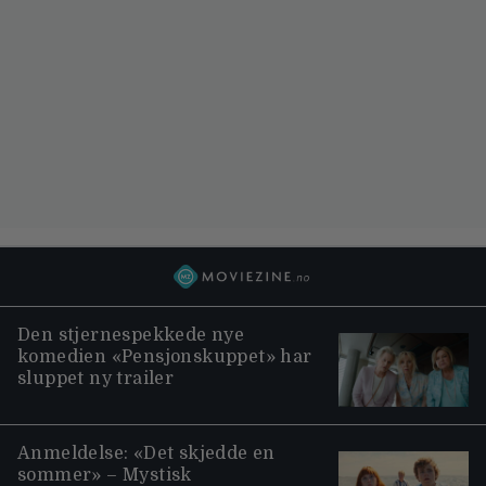
Den stjernespekkede nye
komedien «Pensjonskuppet» har
sluppet ny trailer
Anmeldelse: «Det skjedde en
sommer» – Mystisk