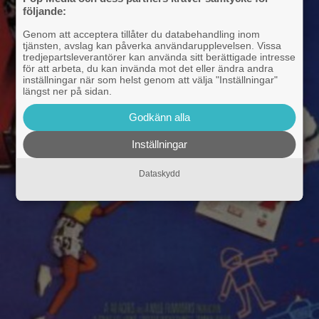
följande:
Genom att acceptera tillåter du databehandling inom
tjänsten, avslag kan påverka användarupplevelsen. Vissa
tredjepartsleverantörer kan använda sitt berättigade intresse
för att arbeta, du kan invända mot det eller ändra andra
inställningar när som helst genom att välja "Inställningar"
längst ner på sidan.
Godkänn alla
Inställningar
Dataskydd