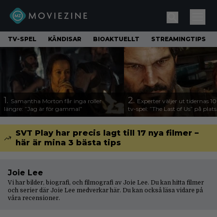
TV-SPEL
KÄNDISAR
BIOAKTUELLT
STREAMINGTIPS
1.
2.
Samantha Morton får inga roller
Experter väljer ut tidernas 1
längre: ”Jag är för gammal”
tv-spel: ”The Last of Us” på plats
SVT Play har precis lagt till 17 nya filmer –
här är mina 3 bästa tips
Joie Lee
Vi har bilder, biografi, och filmografi av Joie Lee. Du kan hitta filmer
och serier där Joie Lee medverkar här. Du kan också läsa vidare på
våra
recensioner
.