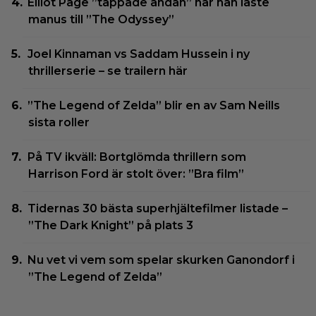
Elliot Page ”tappade andan” när han läste
manus till ”The Odyssey”
Joel Kinnaman vs Saddam Hussein i ny
thrillerserie – se trailern här
”The Legend of Zelda” blir en av Sam Neills
sista roller
På TV ikväll: Bortglömda thrillern som
Harrison Ford är stolt över: ”Bra film”
Tidernas 30 bästa superhjältefilmer listade –
”The Dark Knight” på plats 3
Nu vet vi vem som spelar skurken Ganondorf i
”The Legend of Zelda”