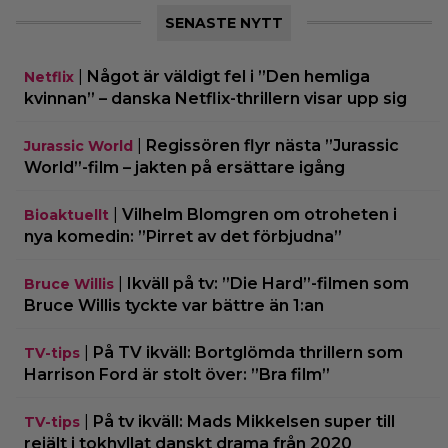
SENASTE NYTT
|
Något är väldigt fel i ”Den hemliga
Netflix
kvinnan” – danska Netflix-thrillern visar upp sig
|
Regissören flyr nästa ”Jurassic
Jurassic World
World”-film – jakten på ersättare igång
|
Vilhelm Blomgren om otroheten i
Bioaktuellt
nya komedin: ”Pirret av det förbjudna”
|
Ikväll på tv: ”Die Hard”-filmen som
Bruce Willis
Bruce Willis tyckte var bättre än 1:an
|
På TV ikväll: Bortglömda thrillern som
TV-tips
Harrison Ford är stolt över: ”Bra film”
|
På tv ikväll: Mads Mikkelsen super till
TV-tips
rejält i tokhyllat danskt drama från 2020