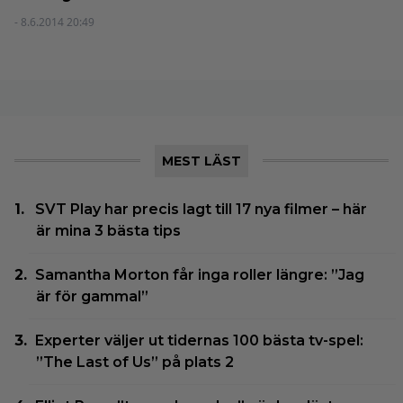
- 8.6.2014 20:49
MEST LÄST
SVT Play har precis lagt till 17 nya filmer – här
är mina 3 bästa tips
Samantha Morton får inga roller längre: ”Jag
är för gammal”
Experter väljer ut tidernas 100 bästa tv-spel:
”The Last of Us” på plats 2