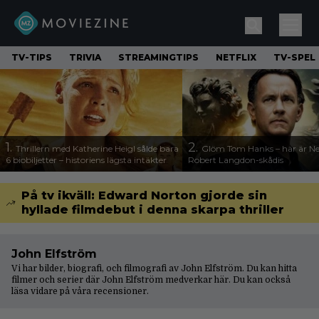
TV-TIPS
TRIVIA
STREAMINGTIPS
NETFLIX
TV-SPEL
1.
2.
Thrillern med Katherine Heigl sålde bara
Glöm Tom Hanks – här är Net
6 biobiljetter – historiens lägsta intäkter
Robert Langdon-skådis
På tv ikväll: Edward Norton gjorde sin
hyllade filmdebut i denna skarpa thriller
John Elfström
Vi har bilder, biografi, och filmografi av John Elfström. Du kan hitta
filmer och serier där John Elfström medverkar här. Du kan också
läsa vidare på våra
recensioner
.