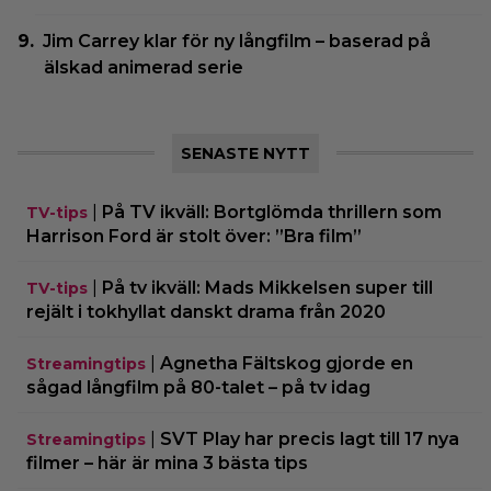
Jim Carrey klar för ny långfilm – baserad på
älskad animerad serie
SENASTE NYTT
|
På TV ikväll: Bortglömda thrillern som
TV-tips
Harrison Ford är stolt över: ”Bra film”
|
På tv ikväll: Mads Mikkelsen super till
TV-tips
rejält i tokhyllat danskt drama från 2020
|
Agnetha Fältskog gjorde en
Streamingtips
sågad långfilm på 80-talet – på tv idag
|
SVT Play har precis lagt till 17 nya
Streamingtips
filmer – här är mina 3 bästa tips