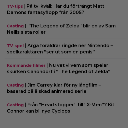
|
På tv ikväll: Har du förträngt Matt
TV-tips
Damons fantasyflopp från 2005?
|
”The Legend of Zelda” blir en av Sam
Casting
Neills sista roller
|
Arga föräldrar ringde ner Nintendo –
TV-spel
spelkaraktären ”ser ut som en penis”
|
Nu vet vi vem som spelar
Kommande filmer
skurken Ganondorf i ”The Legend of Zelda”
|
Jim Carrey klar för ny långfilm –
Casting
baserad på älskad animerad serie
|
Från ”Heartstopper” till ”X-Men”? Kit
Casting
Connor kan bli nye Cyclops