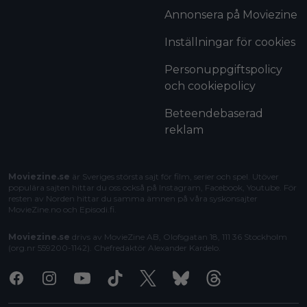
Annonsera på Moviezine
Inställningar för cookies
Personuppgiftspolicy
och cookiepolicy
Beteendebaserad
reklam
Moviezine.se
är Sveriges största sajt för film, serier och spel. Utöver
populära sajten hittar du oss också på Instagram, Facebook, Youtube. För
resten av Norden hittar du samma ämnen på våra syskonsajter
MovieZine.no
och
Episodi.fi
.
Moviezine.se
drivs av MovieZine AB, Olofsgatan 18, 111 36 Stockholm
(org.nr 559200-1142). Chefredaktör
Alexander Kardelo
.
Facebook
Instagram
Youtube
Tiktok
X
Bluesky
Threads