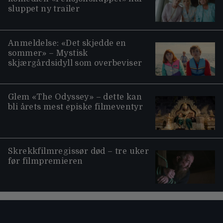
sluppet ny trailer
Anmeldelse: «Det skjedde en
sommer» – Mystisk
skjærgårdsidyll som overbeviser
Glem «The Odyssey» – dette kan
bli årets mest episke filmeventyr
Skrekkfilmregissør død – tre uker
før filmpremieren
Moviezine footer navigation