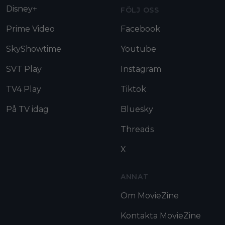
Disney+
FÖLJ OSS
Prime Video
Facebook
SkyShowtime
Youtube
SVT Play
Instagram
TV4 Play
Tiktok
På TV idag
Bluesky
Threads
X
ANNAT
Om MovieZine
Kontakta MovieZine