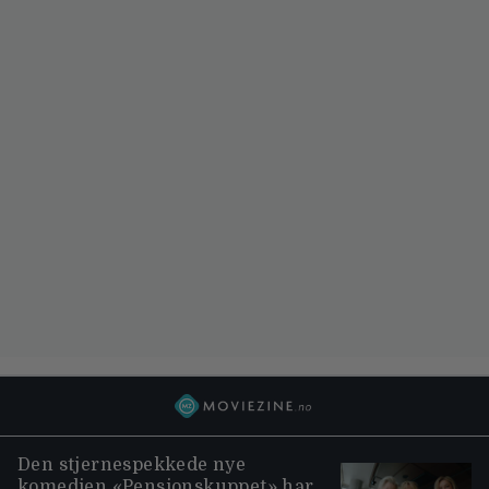
Den stjernespekkede nye
komedien «Pensjonskuppet» har