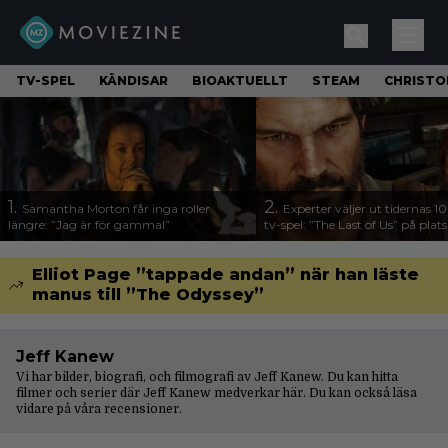
TV-SPEL
KÄNDISAR
BIOAKTUELLT
STEAM
CHRISTO
1.
2.
Samantha Morton får inga roller
Experter väljer ut tidernas 1
längre: ”Jag är för gammal”
tv-spel: ”The Last of Us” på plats
Elliot Page ”tappade andan” när han läste
manus till ”The Odyssey”
Jeff Kanew
Vi har bilder, biografi, och filmografi av Jeff Kanew. Du kan hitta
filmer och serier där Jeff Kanew medverkar här. Du kan också läsa
vidare på våra
recensioner
.