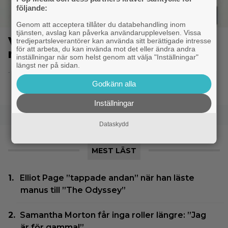
följande:
Genom att acceptera tillåter du databehandling inom
tjänsten, avslag kan påverka användarupplevelsen. Vissa
V.I. Warshawski – Kvinna med
tredjepartsleverantörer kan använda sitt berättigade intresse
för att arbeta, du kan invända mot det eller ändra andra
rätt att döda
inställningar när som helst genom att välja "Inställningar"
längst ner på sidan.
- 8.6.2014 20:49
Godkänn alla
Inställningar
Dataskydd
MEST LÄST
Elliot Page ”tappade andan” när han läste
manus till ”The Odyssey”
Samantha Morton får inga roller längre: ”Jag
är för gammal”