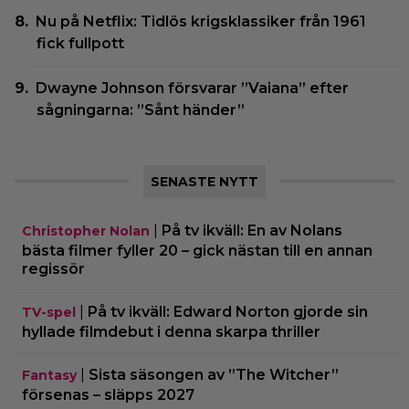
Nu på Netflix: Tidlös krigsklassiker från 1961
fick fullpott
Dwayne Johnson försvarar ”Vaiana” efter
sågningarna: ”Sånt händer”
SENASTE NYTT
|
På tv ikväll: En av Nolans
Christopher Nolan
bästa filmer fyller 20 – gick nästan till en annan
regissör
|
På tv ikväll: Edward Norton gjorde sin
TV-spel
hyllade filmdebut i denna skarpa thriller
|
Sista säsongen av ”The Witcher”
Fantasy
försenas – släpps 2027