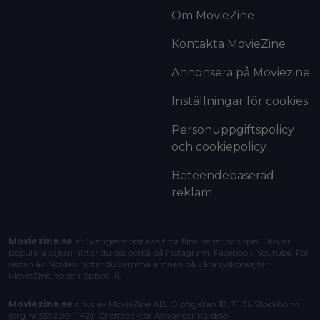
Om MovieZine
Kontakta MovieZine
Annonsera på Moviezine
Inställningar för cookies
Personuppgiftspolicy
och cookiepolicy
Beteendebaserad
reklam
Moviezine.se
är Sveriges största sajt för film, serier och spel. Utöver
populära sajten hittar du oss också på Instagram, Facebook, Youtube. För
resten av Norden hittar du samma ämnen på våra syskonsajter
MovieZine.no
och
Episodi.fi
.
Moviezine.se
drivs av MovieZine AB, Olofsgatan 18, 111 36 Stockholm
(org.nr 559200-1142). Chefredaktör
Alexander Kardelo
.