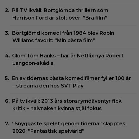
På TV ikväll: Bortglömda thrillern som
Harrison Ford är stolt över: ”Bra film”
Bortglömd komedi från 1984 blev Robin
Williams favorit: ”Min bästa film”
Glöm Tom Hanks – här är Netflix nya Robert
Langdon-skådis
En av tidernas bästa komedifilmer fyller 100 år
– streama den hos SVT Play
På tv ikväll: 2013 års stora rymdäventyr fick
kritik – halvnaken kvinna stjäl fokus
”Snyggaste spelet genom tiderna” släpptes
2020: ”Fantastisk spelvärld”