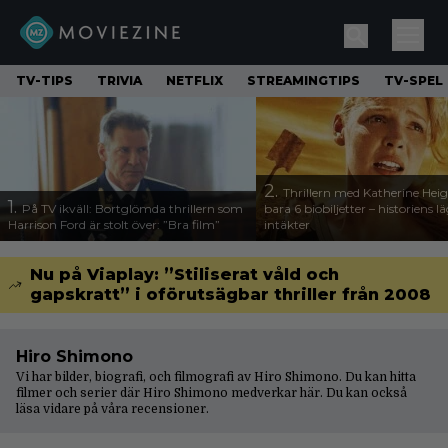
TV-TIPS
TRIVIA
NETFLIX
STREAMINGTIPS
TV-SPEL
2.
Thrillern med Katherine Heigl
1.
På TV ikväll: Bortglömda thrillern som
bara 6 biobiljetter – historiens l
Harrison Ford är stolt över: ”Bra film”
intäkter
Nu på Viaplay: ”Stiliserat våld och
gapskratt” i oförutsägbar thriller från 2008
Hiro Shimono
Vi har bilder, biografi, och filmografi av Hiro Shimono. Du kan hitta
filmer och serier där Hiro Shimono medverkar här. Du kan också
läsa vidare på våra
recensioner
.