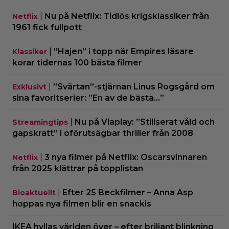
|
Nu på Netflix: Tidlös krigsklassiker från
Netflix
1961 fick fullpott
|
”Hajen” i topp när Empires läsare
Klassiker
korar tidernas 100 bästa filmer
|
”Svärtan”-stjärnan Linus Rogsgård om
Exklusivt
sina favoritserier: ”En av de bästa…”
|
Nu på Viaplay: ”Stiliserat våld och
Streamingtips
gapskratt” i oförutsägbar thriller från 2008
|
3 nya filmer på Netflix: Oscarsvinnaren
Netflix
från 2025 klättrar på topplistan
|
Efter 25 Beckfilmer – Anna Asp
Bioaktuellt
hoppas nya filmen blir en snackis
IKEA hyllas världen över – efter briljant blinkning