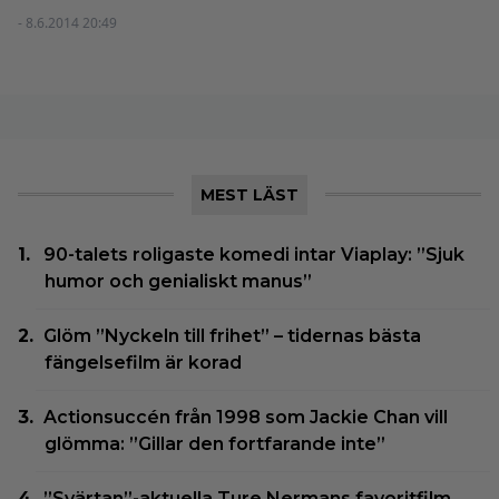
- 8.6.2014 20:49
MEST LÄST
90-talets roligaste komedi intar Viaplay: ”Sjuk
humor och genialiskt manus”
Glöm ”Nyckeln till frihet” – tidernas bästa
fängelsefilm är korad
Actionsuccén från 1998 som Jackie Chan vill
glömma: ”Gillar den fortfarande inte”
”Svärtan”-aktuella Ture Nermans favoritfilm