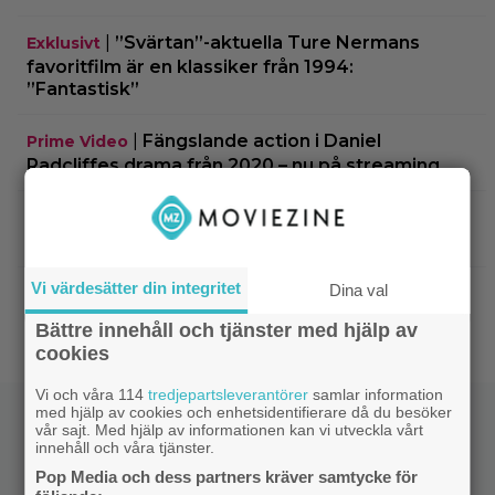
|
”Svärtan”-aktuella Ture Nermans
Exklusivt
favoritfilm är en klassiker från 1994:
”Fantastisk”
|
Fängslande action i Daniel
Prime Video
Radcliffes drama från 2020 – nu på streaming
|
KRÖNIKA: Pssst… sanningen är att
Bioaktuellt
du inte behöver se ”The Odyssey” i IMAX
Vi värdesätter din integritet
Dina val
|
Glöm ”Nyckeln till frihet” – tidernas
Klassiker
bästa fängelsefilm är korad
Bättre innehåll och tjänster med hjälp av
cookies
Vi och våra 114
tredjepartsleverantörer
samlar information
med hjälp av cookies och enhetsidentifierare då du besöker
vår sajt. Med hjälp av informationen kan vi utveckla vårt
innehåll och våra tjänster.
Pop Media och dess partners kräver samtycke för