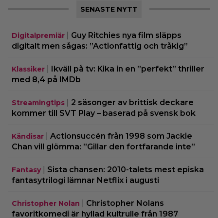
SENASTE NYTT
|
Guy Ritchies nya film släpps
Digitalpremiär
digitalt men sågas: ”Actionfattig och tråkig”
|
Ikväll på tv: Kika in en ”perfekt” thriller
Klassiker
med 8,4 på IMDb
|
2 säsonger av brittisk deckare
Streamingtips
kommer till SVT Play – baserad på svensk bok
|
Actionsuccén från 1998 som Jackie
Kändisar
Chan vill glömma: ”Gillar den fortfarande inte”
|
Sista chansen: 2010-talets mest episka
Fantasy
fantasytrilogi lämnar Netflix i augusti
|
Christopher Nolans
Christopher Nolan
favoritkomedi är hyllad kultrulle från 1987