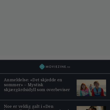
Anmeldelse: «Det skjedde en
sommer» – Mystisk
skjærgårdsidyll som overbeviser
Noe er veldig galt i «Den