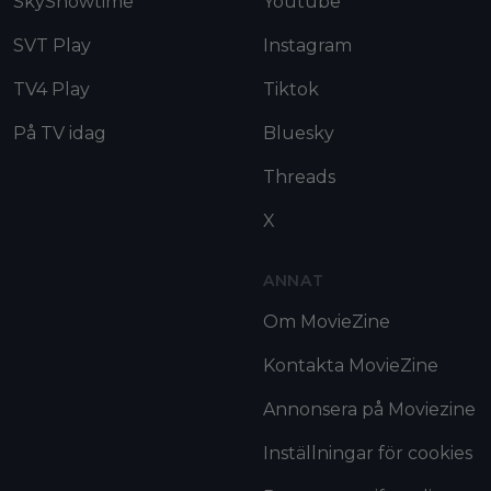
SkyShowtime
Youtube
SVT Play
Instagram
TV4 Play
Tiktok
På TV idag
Bluesky
Threads
X
ANNAT
Om MovieZine
Kontakta MovieZine
Annonsera på Moviezine
Inställningar för cookies