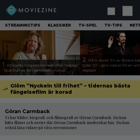
STREAMINGTIPS
KLASSIKER
TV-SPEL
TV-TIPS
NETF
2.
På tv ikväll: En av Nolans bä
1.
90-talets roligaste komedi intar Viaplay:
fyller 20 – gick nästan till en a
”Sjuk humor och genialiskt manus”
regissör
Glöm ”Nyckeln till frihet” – tidernas bästa
fängelsefilm är korad
Göran Carmback
Vi har bilder, biografi, och filmografi av Göran Carmback. Du kan
hitta filmer och serier där Göran Carmback medverkar här. Du kan
också läsa vidare på våra
recensioner
.