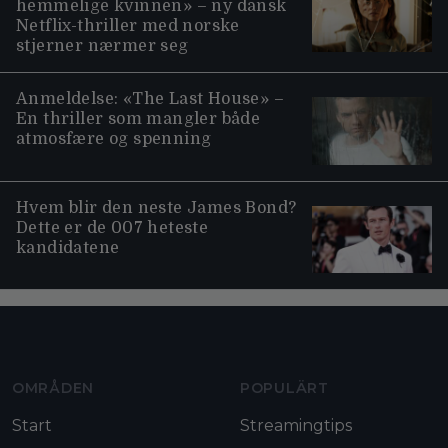
hemmelige kvinnen» – ny dansk
Netflix-thriller med norske
stjerner nærmer seg
Anmeldelse: «The Last House» –
En thriller som mangler både
atmosfære og spenning
Hvem blir den neste James Bond?
Dette er de 007 heteste
kandidatene
Moviezine footer navigation
OMRÅDEN
POPULÄRT
Start
Streamingtips