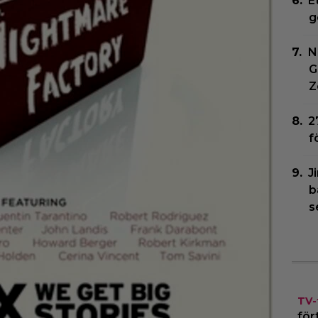
E
g
N
G
Z
2
f
J
b
s
TV-
för