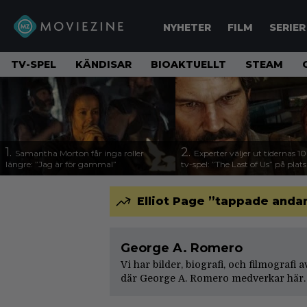
NYHETER
FILM
SERIER
TV-SPEL
KÄNDISAR
BIOAKTUELLT
STEAM
1.
2.
Samantha Morton får inga roller
Experter väljer ut tidernas 1
längre: ”Jag är för gammal”
tv-spel: ”The Last of Us” på plats
Elliot Page ”tappade andan
George A. Romero
Vi har bilder, biografi, och filmografi
där George A. Romero medverkar här. 