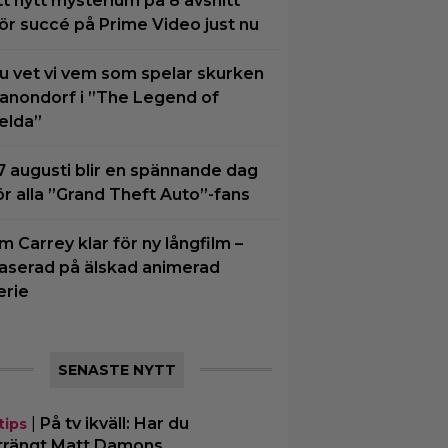
tt nytt mysterium på 8 avsnitt
ör succé på Prime Video just nu
u vet vi vem som spelar skurken
anondorf i ”The Legend of
elda”
7 augusti blir en spännande dag
ör alla ”Grand Theft Auto”-fans
im Carrey klar för ny långfilm –
aserad på älskad animerad
erie
SENASTE NYTT
|
På tv ikväll: Har du
tips
trängt Matt Damons