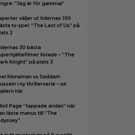
ängre: ”Jag är för gammal”
xperter väljer ut tidernas 100
ästa tv-spel: ”The Last of Us” på
lats 2
idernas 30 bästa
uperhjältefilmer listade – ”The
ark Knight” på plats 3
oel Kinnaman vs Saddam
ussein i ny thrillerserie – se
railern här
lliot Page ”tappade andan” när
an läste manus till ”The
dyssey”