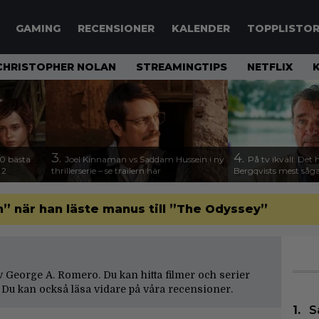
GAMING
RECENSIONER
KALENDER
TOPPLISTO
CHRISTOPHER NOLAN
STREAMINGTIPS
NETFLIX
3.
4.
00 bästa
Joel Kinnaman vs Saddam Hussein i ny
På tv ikväll: Det 
 2
thrillerserie – se trailern här
Bergqvists mest såga
” när han läste manus till ”The Odyssey”
 av George A. Romero. Du kan hitta filmer och serier
Du kan också läsa vidare på våra
recensioner
.
S