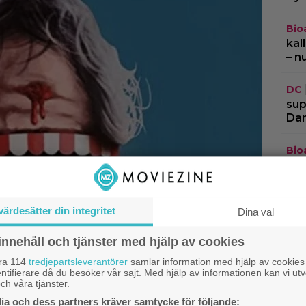
Bio
kal
– n
DC
sup
Dar
Bio
and
”Th
värdesätter din integritet
Trai
Dina val
vis
frå
innehåll och tjänster med hjälp av cookies
åra 114
tredjepartsleverantörer
samlar information med hjälp av cookies
ntifierare då du besöker vår sajt. Med hjälp av informationen kan vi utv
ch våra tjänster.
a och dess partners kräver samtycke för följande: