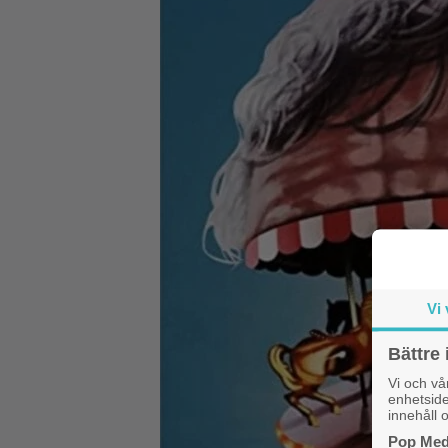
Vi 
Bättre 
Vi och v
enhetside
innehåll o
Pop Medi