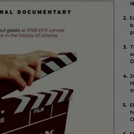
l
E
b
p
T
s
D
J
H
t
E
h
O