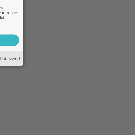
ka
 intresse
lst
Dataskydd