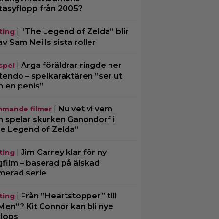
tasyflopp från 2005?
|
”The Legend of Zelda” blir
ting
av Sam Neills sista roller
|
Arga föräldrar ringde ner
spel
tendo – spelkaraktären ”ser ut
 en penis”
|
Nu vet vi vem
mande filmer
 spelar skurken Ganondorf i
e Legend of Zelda”
|
Jim Carrey klar för ny
ting
gfilm – baserad på älskad
merad serie
|
Från ”Heartstopper” till
ting
Men”? Kit Connor kan bli nye
lops