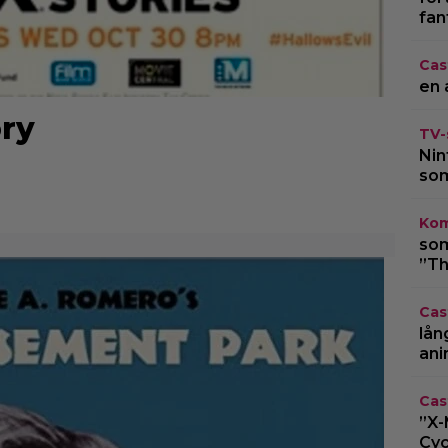
fan
Cas
en 
ry
TV-
Nin
som
Kom
som
”Th
Cas
lån
ani
Cas
”X-
Cyc