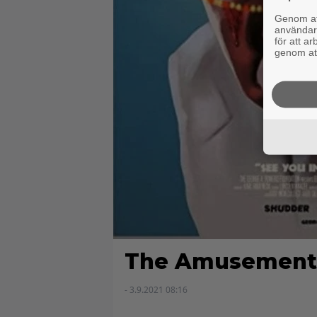
Genom att
användaru
för att a
genom att
The Amusement
- 3.9.2021 08:16