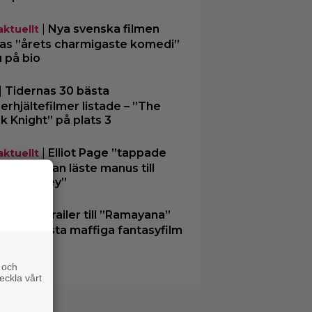
|
Nya svenska filmen
aktuellt
las ”årets charmigaste komedi”
u på bio
|
Tidernas 30 bästa
erhjältefilmer listade – ”The
k Knight” på plats 3
|
Elliot Page ”tappade
aktuellt
an” när han läste manus till
e Odyssey”
|
Ny trailer till ”Ramayana”
lers
ar upp nästa maffiga fantasyfilm
n Indien
 och
eckla vårt