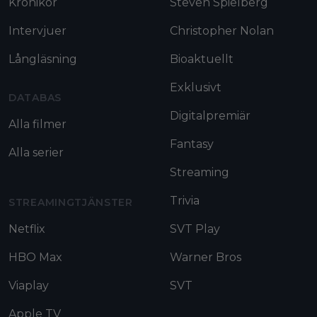
Krönikor
Steven Spielberg
Intervjuer
Christopher Nolan
Långläsning
Bioaktuellt
Exklusivt
DATABAS
Digitalpremiär
Alla filmer
Fantasy
Alla serier
Streaming
Trivia
STREAMINGTJÄNSTER
Netflix
SVT Play
HBO Max
Warner Bros
Viaplay
SVT
Apple TV