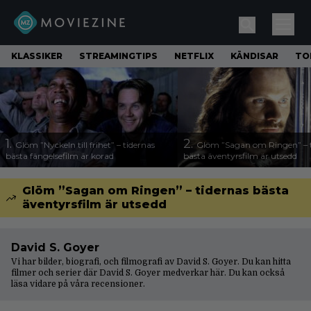
KLASSIKER
STREAMINGTIPS
NETFLIX
KÄNDISAR
TO
1.
2.
Glöm ”Nyckeln till frihet” – tidernas
Glöm ”Sagan om Ringen” – t
bästa fängelsefilm är korad
bästa äventyrsfilm är utsedd
Glöm ”Sagan om Ringen” – tidernas bästa
äventyrsfilm är utsedd
David S. Goyer
Vi har bilder, biografi, och filmografi av David S. Goyer. Du kan hitta
filmer och serier där David S. Goyer medverkar här. Du kan också
läsa vidare på våra
recensioner
.