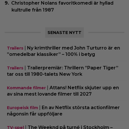
Christopher Nolans favoritkomedi är hyllad
kultrulle från 1987
SENASTE NYTT
|
Ny krimthriller med John Turturro är en
Trailers
”omedelbar klassiker” – 100% i betyg
|
Trailerpremiär: Thrillern ”Paper Tiger”
Trailers
tar oss till 1980-talets New York
|
Attans! Netflix skjuter upp en
Kommande filmer
av sina mest lovande filmer till 2027
|
En av Netflix största actionfilmer
Europeisk film
någonsin får uppföljare
|
The Weeknd på turné i Stockholm –
TV-spel