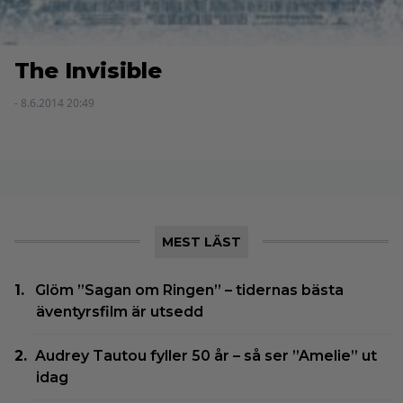
The Invisible
- 8.6.2014 20:49
MEST LÄST
Glöm ”Sagan om Ringen” – tidernas bästa
äventyrsfilm är utsedd
Audrey Tautou fyller 50 år – så ser ”Amelie” ut
idag