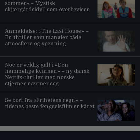
sommer» – Mystisk
skjærgårdsidyll som overbeviser
Anmeldelse: «The Last House» –
En thriller som mangler både
atmosfære og spenning
Noe er veldig galt i «Den
hemmelige kvinnen» – ny dansk
Netflix-thriller med norske
stjerner nærmer seg
Se bort fra «Frihetens regn» –
tidenes beste fengselsfilm er kåret
Moviezine footer navigation