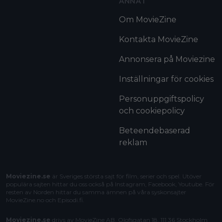
ANNAT
Om MovieZine
Kontakta MovieZine
Annonsera på Moviezine
Inställningar för cookies
Personuppgiftspolicy
och cookiepolicy
Beteendebaserad
reklam
Moviezine.se
är Sveriges största sajt för film, serier och spel. Utöver
populära sajten hittar du oss också på Instagram, Facebook, Youtube. För
resten av Norden hittar du samma ämnen på våra syskonsajter
MovieZine.no
och
Episodi.fi
.
Moviezine.se
drivs av MovieZine AB, Olofsgatan 18, 111 36 Stockholm