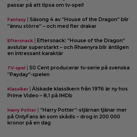
passar på att tipsa om tv-spel!
|
Säsong 4 av ”House of the Dragon” blir
Fantasy
”ännu större” – och med fler drakar
|
Eftersnack: ”House of the Dragon”
Eftersnack
avslutar superstarkt – och Rhaenyra blir äntligen
en intressant karaktär
|
50 Cent producerar tv-serie på svenska
TV-spel
”Payday”-spelen
|
Älskade klassikern från 1976 är ny hos
Klassiker
Prime Video – 8,1 på IMDb
|
”Harry Potter”-stjärnan tjänar mer
Harry Potter
på OnlyFans än som skådis – drog in 200 000
kronor på en dag