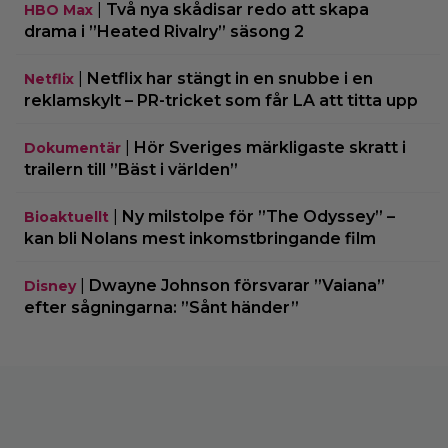
|
Två nya skådisar redo att skapa
HBO Max
drama i ”Heated Rivalry” säsong 2
|
Netflix har stängt in en snubbe i en
Netflix
reklamskylt – PR-tricket som får LA att titta upp
|
Hör Sveriges märkligaste skratt i
Dokumentär
trailern till ”Bäst i världen”
|
Ny milstolpe för ”The Odyssey” –
Bioaktuellt
kan bli Nolans mest inkomstbringande film
|
Dwayne Johnson försvarar ”Vaiana”
Disney
efter sågningarna: ”Sånt händer”