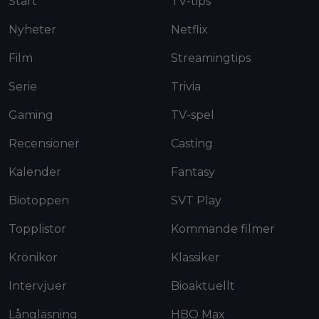
Start
TV-tips
Nyheter
Netflix
Film
Streamingtips
Serie
Trivia
Gaming
TV-spel
Recensioner
Casting
Kalender
Fantasy
Biotoppen
SVT Play
Topplistor
Kommande filmer
Krönikor
Klassiker
Intervjuer
Bioaktuellt
Långläsning
HBO Max