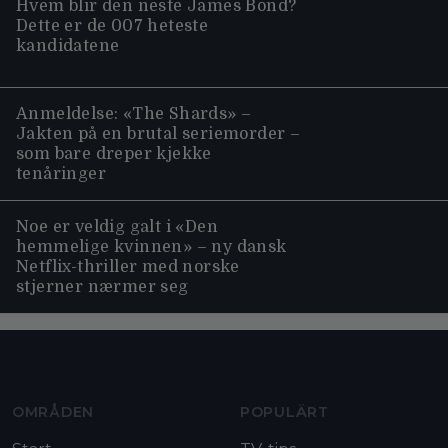
Hvem blir den neste James Bond?
Dette er de 007 heteste
kandidatene
Anmeldelse: «The Shards» –
Jakten på en brutal seriemorder –
som bare dreper kjekke
tenåringer
Noe er veldig galt i «Den
hemmelige kvinnen» – ny dansk
Netflix-thriller med norske
stjerner nærmer seg
Moviezine footer navigation
OMRÅDEN
POPULÄRT