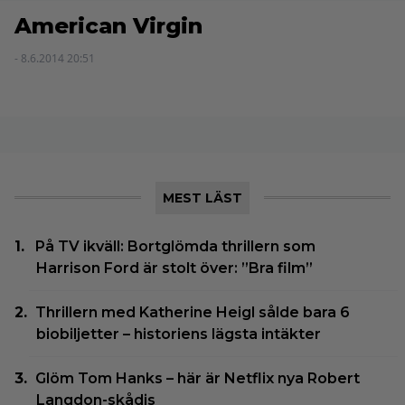
American Virgin
- 8.6.2014 20:51
MEST LÄST
På TV ikväll: Bortglömda thrillern som
Harrison Ford är stolt över: ”Bra film”
Thrillern med Katherine Heigl sålde bara 6
biobiljetter – historiens lägsta intäkter
Glöm Tom Hanks – här är Netflix nya Robert
Langdon-skådis