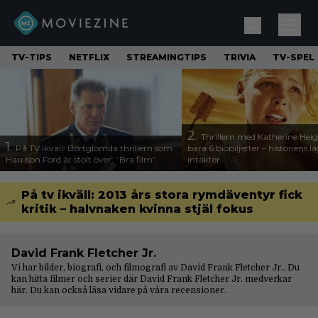
TV-TIPS
NETFLIX
STREAMINGTIPS
TRIVIA
TV-SPEL
2.
Thrillern med Katherine Heigl
1.
På TV ikväll: Bortglömda thrillern som
bara 6 biobiljetter – historiens l
Harrison Ford är stolt över: ”Bra film”
intäkter
På tv ikväll: 2013 års stora rymdäventyr fick
kritik – halvnaken kvinna stjäl fokus
David Frank Fletcher Jr.
Vi har bilder, biografi, och filmografi av David Frank Fletcher Jr.. Du
kan hitta filmer och serier där David Frank Fletcher Jr. medverkar
här. Du kan också läsa vidare på våra
recensioner
.