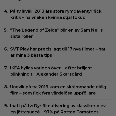
På tv ikväll: 2013 års stora rymdäventyr fick
kritik – halvnaken kvinna stjäl fokus
”The Legend of Zelda” blir en av Sam Neills
sista roller
SVT Play har precis lagt till 17 nya filmer – här
är mina 3 bästa tips
IKEA hyllas världen över – efter briljant
blinkning till Alexander Skarsgård
Undvik på tv: 2019 kom en skrämmande dålig
film – som fick fyra värdelösa uppföljare
Inatt på tv: Dyr filmatisering av klassiker blev
en jättesuccé – 97% på Rotten Tomatoes