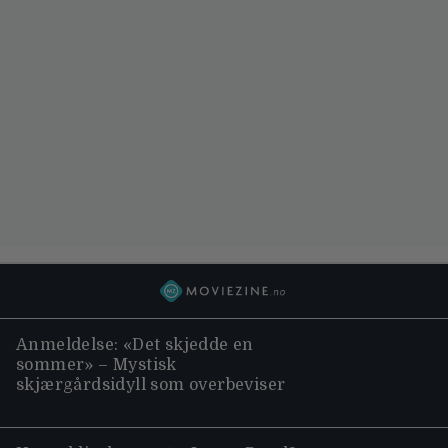
Anmeldelse: «Det skjedde en
sommer» – Mystisk
skjærgårdsidyll som overbeviser