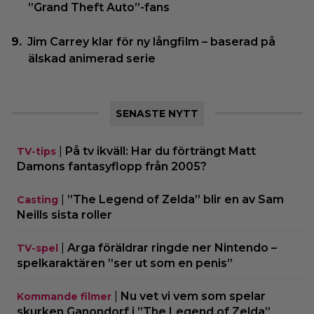
”Grand Theft Auto”-fans
Jim Carrey klar för ny långfilm – baserad på
älskad animerad serie
SENASTE NYTT
|
På tv ikväll: Har du förträngt Matt
TV-tips
Damons fantasyflopp från 2005?
|
”The Legend of Zelda” blir en av Sam
Casting
Neills sista roller
|
Arga föräldrar ringde ner Nintendo –
TV-spel
spelkaraktären ”ser ut som en penis”
|
Nu vet vi vem som spelar
Kommande filmer
skurken Ganondorf i ”The Legend of Zelda”