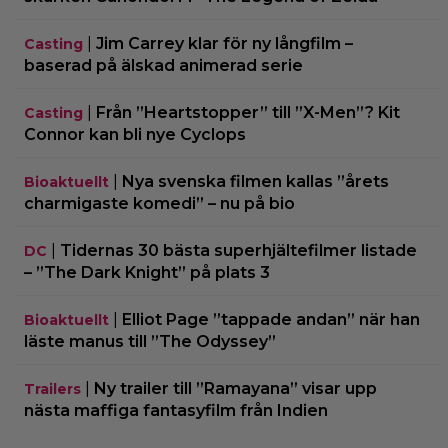
|
Jim Carrey klar för ny långfilm –
Casting
baserad på älskad animerad serie
|
Från ”Heartstopper” till ”X-Men”? Kit
Casting
Connor kan bli nye Cyclops
|
Nya svenska filmen kallas ”årets
Bioaktuellt
charmigaste komedi” – nu på bio
|
Tidernas 30 bästa superhjältefilmer listade
DC
– ”The Dark Knight” på plats 3
|
Elliot Page ”tappade andan” när han
Bioaktuellt
läste manus till ”The Odyssey”
|
Ny trailer till ”Ramayana” visar upp
Trailers
nästa maffiga fantasyfilm från Indien