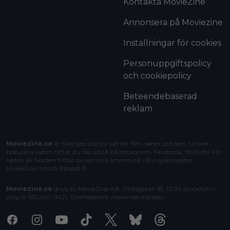
Kontakta MovieZine
Annonsera på Moviezine
Inställningar för cookies
Personuppgiftspolicy
och cookiepolicy
Beteendebaserad
reklam
Moviezine.se
är Sveriges största sajt för film, serier och spel. Utöver
populära sajten hittar du oss också på Instagram, Facebook, Youtube. För
resten av Norden hittar du samma ämnen på våra syskonsajter
MovieZine.no
och
Episodi.fi
.
Moviezine.se
drivs av MovieZine AB, Olofsgatan 18, 111 36 Stockholm
(org.nr 559200-1142). Chefredaktör
Alexander Kardelo
.
Facebook
Instagram
Youtube
Tiktok
X
Bluesky
Threads