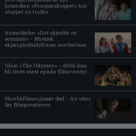
Den stjernespekkede nye
komedien «Pensjonskuppet» har
sluppet ny trailer
Anmeldelse: «Det skjedde en
sommer» – Mystisk
skjærgårdsidyll som overbeviser
Glem «The Odyssey» – dette kan
bli årets mest episke filmeventyr
Skrekkfilmregissør død – tre uker
før filmpremieren
Moviezine footer navigation