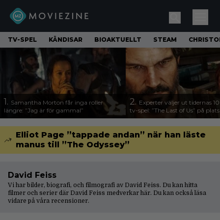
TV-SPEL
KÄNDISAR
BIOAKTUELLT
STEAM
CHRISTO
1.
2.
Samantha Morton får inga roller
Experter väljer ut tidernas 1
längre: ”Jag är för gammal”
tv-spel: ”The Last of Us” på plats
Elliot Page ”tappade andan” när han läste
manus till ”The Odyssey”
David Feiss
Vi har bilder, biografi, och filmografi av David Feiss. Du kan hitta
filmer och serier där David Feiss medverkar här. Du kan också läsa
vidare på våra
recensioner
.