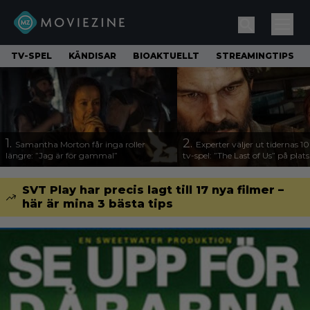
TV-SPEL
KÄNDISAR
BIOAKTUELLT
STREAMINGTIPS
1.
2.
Samantha Morton får inga roller
Experter väljer ut tidernas 1
längre: ”Jag är för gammal”
tv-spel: ”The Last of Us” på plats
SVT Play har precis lagt till 17 nya filmer –
här är mina 3 bästa tips