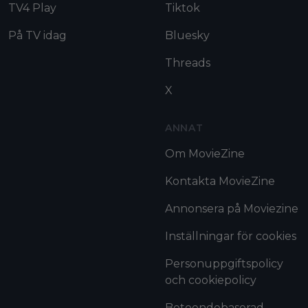
TV4 Play
Tiktok
På TV idag
Bluesky
Threads
X
ANNAT
Om MovieZine
Kontakta MovieZine
Annonsera på Moviezine
Inställningar för cookies
Personuppgiftspolicy
och cookiepolicy
Beteendebaserad