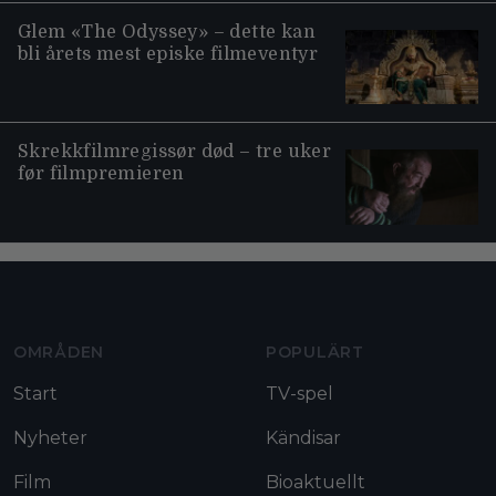
Glem «The Odyssey» – dette kan
bli årets mest episke filmeventyr
Skrekkfilmregissør død – tre uker
før filmpremieren
Moviezine footer navigation
OMRÅDEN
POPULÄRT
Start
TV-spel
Nyheter
Kändisar
Film
Bioaktuellt