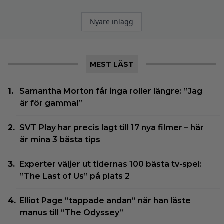
Inläggsnavigering
Nyare inlägg
MEST LÄST
Samantha Morton får inga roller längre: ”Jag
är för gammal”
SVT Play har precis lagt till 17 nya filmer – här
är mina 3 bästa tips
Experter väljer ut tidernas 100 bästa tv-spel:
”The Last of Us” på plats 2
Elliot Page ”tappade andan” när han läste
manus till ”The Odyssey”