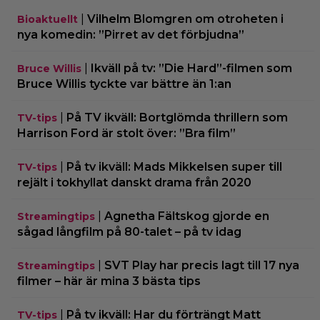
|
Vilhelm Blomgren om otroheten i
Bioaktuellt
nya komedin: ”Pirret av det förbjudna”
|
Ikväll på tv: ”Die Hard”-filmen som
Bruce Willis
Bruce Willis tyckte var bättre än 1:an
|
På TV ikväll: Bortglömda thrillern som
TV-tips
Harrison Ford är stolt över: ”Bra film”
|
På tv ikväll: Mads Mikkelsen super till
TV-tips
rejält i tokhyllat danskt drama från 2020
|
Agnetha Fältskog gjorde en
Streamingtips
sågad långfilm på 80-talet – på tv idag
|
SVT Play har precis lagt till 17 nya
Streamingtips
filmer – här är mina 3 bästa tips
|
På tv ikväll: Har du förträngt Matt
TV-tips