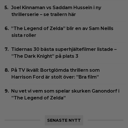
Joel Kinnaman vs Saddam Hussein i ny
thrillerserie – se trailern här
”The Legend of Zelda” blir en av Sam Neills
sista roller
Tidernas 30 bästa superhjältefilmer listade –
”The Dark Knight” på plats 3
På TV ikväll: Bortglömda thrillern som
Harrison Ford är stolt över: ”Bra film”
Nu vet vi vem som spelar skurken Ganondorf i
”The Legend of Zelda”
SENASTE NYTT