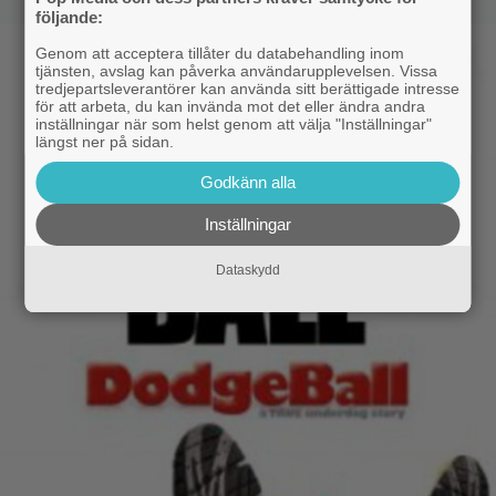
följande:
Genom att acceptera tillåter du databehandling inom
tjänsten, avslag kan påverka användarupplevelsen. Vissa
tredjepartsleverantörer kan använda sitt berättigade intresse
för att arbeta, du kan invända mot det eller ändra andra
inställningar när som helst genom att välja "Inställningar"
längst ner på sidan.
Godkänn alla
Inställningar
Dataskydd