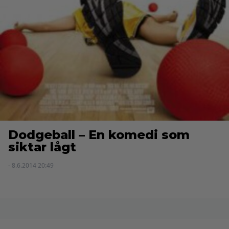
Dodgeball – En komedi som
siktar lågt
- 8.6.2014 20:49