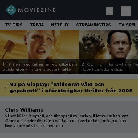
TV-TIPS
TRIVIA
NETFLIX
STREAMINGTIPS
TV-SPEL
1.
2.
Thrillern med Katherine Heigl sålde bara
Glöm Tom Hanks – här är Net
6 biobiljetter – historiens lägsta intäkter
Robert Langdon-skådis
Nu på Viaplay: ”Stiliserat våld och
gapskratt” i oförutsägbar thriller från 2008
Chris Williams
Vi har bilder, biografi, och filmografi av Chris Williams. Du kan hitta
filmer och serier där Chris Williams medverkar här. Du kan också
läsa vidare på våra
recensioner
.