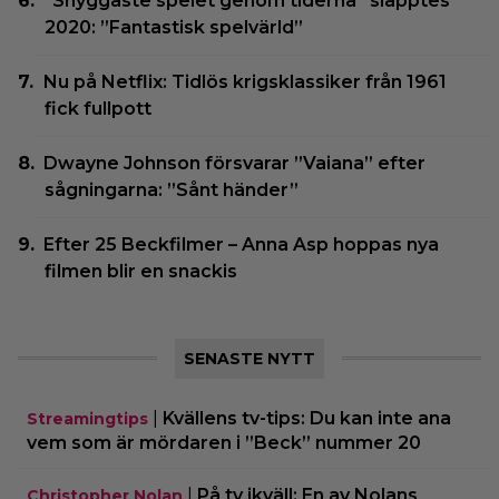
”Snyggaste spelet genom tiderna” släpptes
2020: ”Fantastisk spelvärld”
Nu på Netflix: Tidlös krigsklassiker från 1961
fick fullpott
Dwayne Johnson försvarar ”Vaiana” efter
sågningarna: ”Sånt händer”
Efter 25 Beckfilmer – Anna Asp hoppas nya
filmen blir en snackis
SENASTE NYTT
|
Kvällens tv-tips: Du kan inte ana
Streamingtips
vem som är mördaren i ”Beck” nummer 20
|
På tv ikväll: En av Nolans
Christopher Nolan