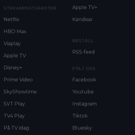
Apple TV+
STREAMINGTJÄNSTER
Netflix
Kändisar
HBO Max
BESTÄLL
Viaplay
RSS-feed
Apple TV
Disney+
FÖLJ OSS
Prime Video
Facebook
SkyShowtime
Youtube
SVT Play
Instagram
TV4 Play
Tiktok
På TV idag
Bluesky