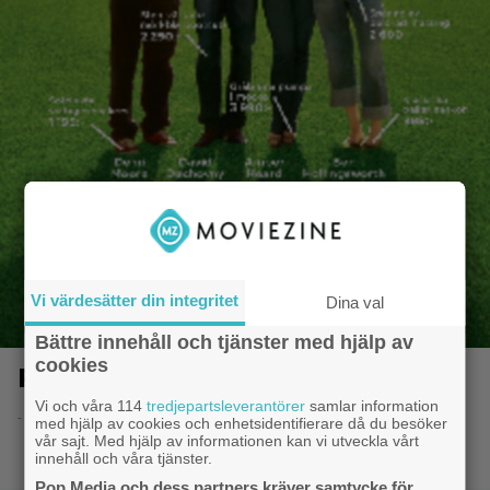
Vi värdesätter din integritet
Dina val
Bättre innehåll och tjänster med hjälp av
cookies
Familjen Jones
Vi och våra 114
tredjepartsleverantörer
samlar information
- 8.6.2014 20:51
med hjälp av cookies och enhetsidentifierare då du besöker
vår sajt. Med hjälp av informationen kan vi utveckla vårt
innehåll och våra tjänster.
Pop Media och dess partners kräver samtycke för