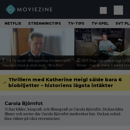
NETFLIX
STREAMINGTIPS
TV-TIPS
TV-SPEL
SVT PL
1.
2.
På TV ikväll: Bortglömda thrillern som
SVT Play har precis lagt till 
Harrison Ford är stolt över: ”Bra film”
filmer – här är mina 3 bästa tips
Thrillern med Katherine Heigl sålde bara 6
biobiljetter – historiens lägsta intäkter
Carola Björnfot
Vi har bilder, biografi, och filmografi av Carola Björnfot. Du kan hitta
filmer och serier där Carola Björnfot medverkar här. Du kan också
läsa vidare på våra
recensioner
.