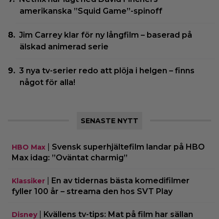
amerikanska ”Squid Game”-spinoff
Jim Carrey klar för ny långfilm – baserad på
älskad animerad serie
3 nya tv-serier redo att plöja i helgen – finns
något för alla!
SENASTE NYTT
|
Svensk superhjältefilm landar på HBO
HBO Max
Max idag: ”Oväntat charmig”
|
En av tidernas bästa komedifilmer
Klassiker
fyller 100 år – streama den hos SVT Play
|
Kvällens tv-tips: Mat på film har sällan
Disney