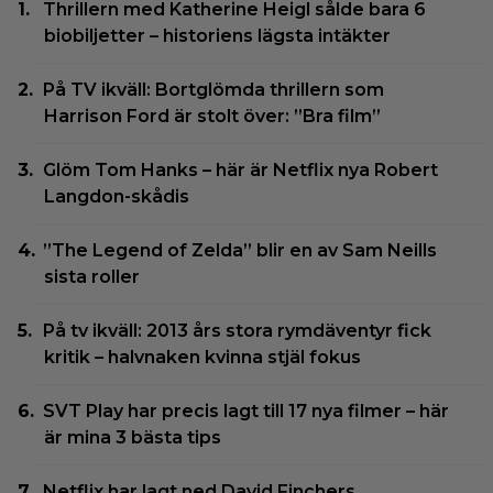
Thrillern med Katherine Heigl sålde bara 6
biobiljetter – historiens lägsta intäkter
På TV ikväll: Bortglömda thrillern som
Harrison Ford är stolt över: ”Bra film”
Glöm Tom Hanks – här är Netflix nya Robert
Langdon-skådis
”The Legend of Zelda” blir en av Sam Neills
sista roller
På tv ikväll: 2013 års stora rymdäventyr fick
kritik – halvnaken kvinna stjäl fokus
SVT Play har precis lagt till 17 nya filmer – här
är mina 3 bästa tips
Netflix har lagt ned David Finchers