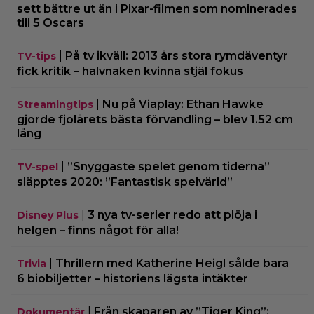
sett bättre ut än i Pixar-filmen som nominerades
till 5 Oscars
|
På tv ikväll: 2013 års stora rymdäventyr
TV-tips
fick kritik – halvnaken kvinna stjäl fokus
|
Nu på Viaplay: Ethan Hawke
Streamingtips
gjorde fjolårets bästa förvandling – blev 1.52 cm
lång
|
”Snyggaste spelet genom tiderna”
TV-spel
släpptes 2020: ”Fantastisk spelvärld”
|
3 nya tv-serier redo att plöja i
Disney Plus
helgen – finns något för alla!
|
Thrillern med Katherine Heigl sålde bara
Trivia
6 biobiljetter – historiens lägsta intäkter
|
Från skaparen av ”Tiger King”:
Dokumentär