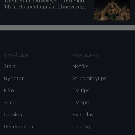
Glem «The Odyssey» – dette kan
bli årets mest episke filmeventyr
Moviezine footer navigation
OMRÅDEN
POPULÄRT
Start
Netflix
Nyheter
Streamingtips
Film
TV-tips
Serie
TV-spel
Gaming
SVT Play
Recensioner
Casting