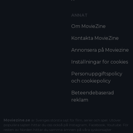
ANNAT
Om MovieZine
Kontakta MovieZine
Annonsera på Moviezine
Inställningar för cookies
Personuppgiftspolicy
och cookiepolicy
Beteendebaserad
reklam
Moviezine.se
är Sveriges största sajt för film, serier och spel. Utöver
populära sajten hittar du oss också på Instagram, Facebook, Youtube. För
resten av Norden hittar du samma ämnen på våra syskonsajter