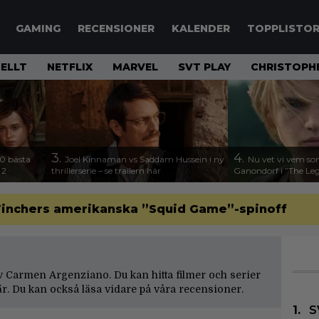
GAMING
RECENSIONER
KALENDER
TOPPLISTO
ELLT
NETFLIX
MARVEL
SVT PLAY
CHRISTOPH
3.
4.
00 bästa
Joel Kinnaman vs Saddam Hussein i ny
Nu vet vi vem so
 2
thrillerserie – se trailern här
Ganondorf i ”The Leg
d Finchers amerikanska ”Squid Game”-spinoff
 av Carmen Argenziano. Du kan hitta filmer och serier
. Du kan också läsa vidare på våra
recensioner
.
S