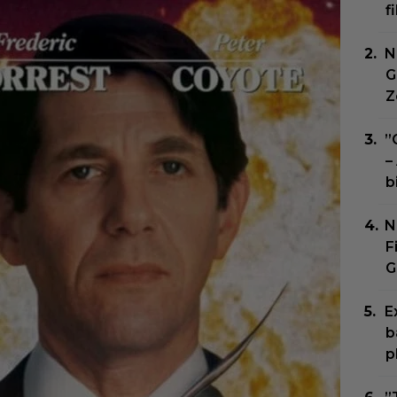
f
N
G
Z
”
–
b
N
F
G
E
b
p