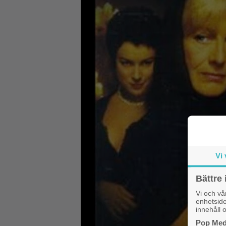
Vi 
Bättre 
Vi och v
enhetside
innehåll o
Pop Medi