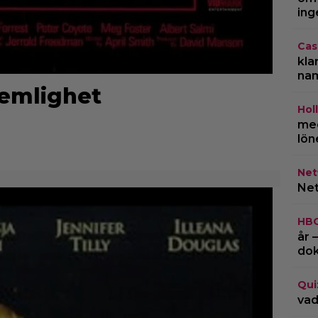
ing
Cas
kla
na
hemlighet
Hol
med
lön
Netf
Net
HB
år 
do
Qui
vad