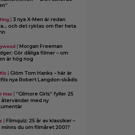
en”
|
3 nya X-Men är redan
ting
ra… och det ryktas om fler heta
mn
|
Morgan Freeman
lywood
ger: Gör dåliga filmer – om
en är hög nog
|
Glöm Tom Hanks – här är
lix
flix nya Robert Langdon-skådis
|
”Gilmore Girls” fyller 25
O Max
– återvänder med ny
kumentär
|
Filmquiz: 25 år av klassiker –
z
 minns du om filmåret 2001?