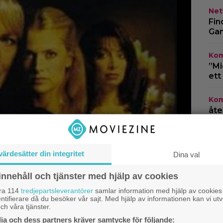
Netf
Fin
Gam
Kom
”Mi
ett
Kom
åte
3” 
Kän
värdesätter din integritet
otä
Dina val
lev
innehåll och tjänster med hjälp av cookies
åra 114
tredjepartsleverantörer
samlar information med hjälp av cookies
ntifierare då du besöker vår sajt. Med hjälp av informationen kan vi utv
ch våra tjänster.
a och dess partners kräver samtycke för följande: