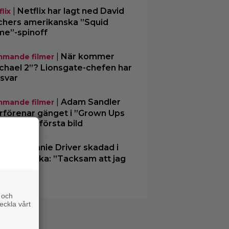
|
Netflix har lagt ned David
lix
chers amerikanska ”Squid
e”-spinoff
|
När kommer
mande filmer
chael 2”? Lionsgate-chefen har
 svar
|
Adam Sandler
mande filmer
rförenar gänget i ”Grown Ups
– delar en första bild
|
Minnie Driver skadad i
disar
ck bilolycka: ”Tacksam att jag
er”
 och
eckla vårt