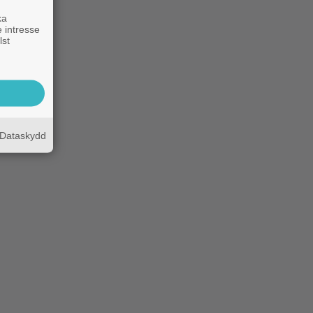
ka
 intresse
lst
Dataskydd