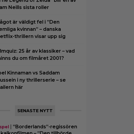
The Legend of Zelda” blir en av
am Neills sista roller
ågot är väldigt fel i ”Den
emliga kvinnan” – danska
etflix-thrillern visar upp sig
ilmquiz: 25 år av klassiker – vad
inns du om filmåret 2001?
oel Kinnaman vs Saddam
ussein i ny thrillerserie – se
railern här
SENASTE NYTT
|
”Borderlands”-regissören
spel
kalkonfilmen – ”Den tillhörde