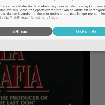
 acceptera tillåter du databehandling inom tjänsten, avslag kan påver
pplevelsen. Vissa tredjepartsleverantörer kan använda sitt berättigade
rbeta, du kan invända mot det eller ändra andra inställningar när som he
 välja "Inställningar" längst ner på sidan.
Inställningar
Godkänn alla