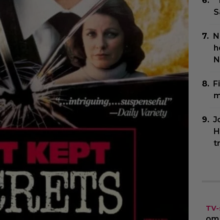
”
S
N
h
N
F
m
J
H
t
TV-
om 