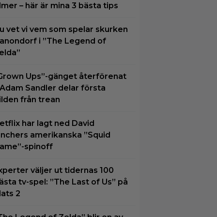
ilmer – här är mina 3 bästa tips
u vet vi vem som spelar skurken
anondorf i ”The Legend of
elda”
Grown Ups”-gänget återförenat
 Adam Sandler delar första
ilden från trean
etflix har lagt ned David
inchers amerikanska ”Squid
ame”-spinoff
xperter väljer ut tidernas 100
ästa tv-spel: ”The Last of Us” på
lats 2