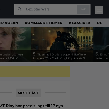
Sök
R
ER NOLAN
KOMMANDE FILMER
KLASSIKER
DC
5.
6.
m spelar skurken
Tidernas 30 bästa superhjältefilmer
Elliot
end of Zelda”
listade – ”The Dark Knight” på plats 3
läste man
MEST LÄST
VT Play har precis lagt till 17 nya