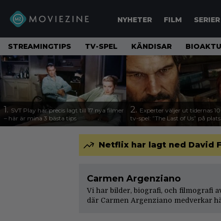
NYHETER
FILM
SERIER
STREAMINGTIPS
TV-SPEL
KÄNDISAR
BIOAKTU
1.
2.
SVT Play har precis lagt till 17 nya filmer
Experter väljer ut tidernas 1
– här är mina 3 bästa tips
tv-spel: ”The Last of Us” på plats
Netflix har lagt ned Davi
Carmen Argenziano
Vi har bilder, biografi, och filmografi
där Carmen Argenziano medverkar här