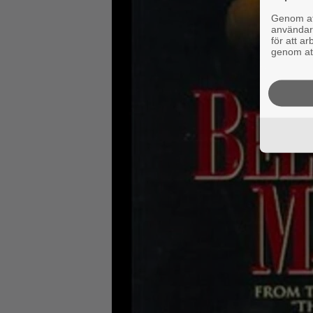
Genom att
användaru
för att a
genom att