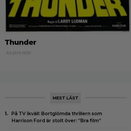
Thunder
- 8.6.2014 20:50
MEST LÄST
På TV ikväll: Bortglömda thrillern som
Harrison Ford är stolt över: ”Bra film”