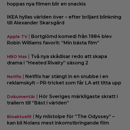
hoppas nya filmen blir en snackis
IKEA hyllas världen över – efter briljant blinkning
till Alexander Skarsgård
|
Bortglömd komedi från 1984 blev
Apple TV
Robin Williams favorit: ”Min bästa film”
|
Två nya skådisar redo att skapa
HBO Max
drama i ”Heated Rivalry” säsong 2
|
Netflix har stängt in en snubbe i en
Netflix
reklamskylt – PR-tricket som får LA att titta upp
|
Hör Sveriges märkligaste skratt i
Dokumentär
trailern till ”Bäst i världen”
|
Ny milstolpe för ”The Odyssey” –
Bioaktuellt
kan bli Nolans mest inkomstbringande film