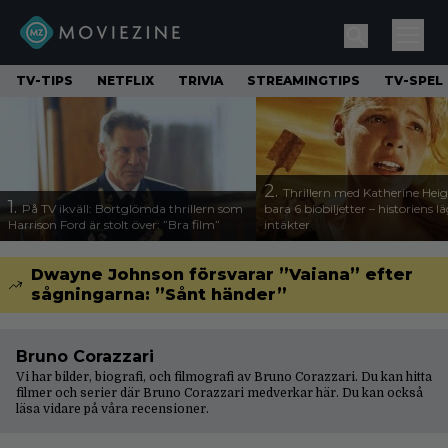
TV-TIPS
NETFLIX
TRIVIA
STREAMINGTIPS
TV-SPEL
2.
Thrillern med Katherine Heigl
1.
På TV ikväll: Bortglömda thrillern som
bara 6 biobiljetter – historiens l
Harrison Ford är stolt över: ”Bra film”
intäkter
Dwayne Johnson försvarar ”Vaiana” efter
sågningarna: ”Sånt händer”
Bruno Corazzari
Vi har bilder, biografi, och filmografi av Bruno Corazzari. Du kan hitta
filmer och serier där Bruno Corazzari medverkar här. Du kan också
läsa vidare på våra
recensioner
.