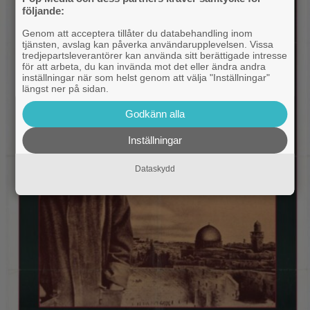
följande:
Genom att acceptera tillåter du databehandling inom
tjänsten, avslag kan påverka användarupplevelsen. Vissa
tredjepartsleverantörer kan använda sitt berättigade intresse
för att arbeta, du kan invända mot det eller ändra andra
inställningar när som helst genom att välja "Inställningar"
längst ner på sidan.
Godkänn alla
Inställningar
Dataskydd