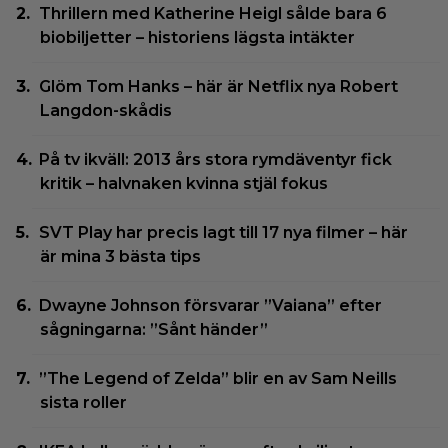
Thrillern med Katherine Heigl sålde bara 6
biobiljetter – historiens lägsta intäkter
Glöm Tom Hanks – här är Netflix nya Robert
Langdon-skådis
På tv ikväll: 2013 års stora rymdäventyr fick
kritik – halvnaken kvinna stjäl fokus
SVT Play har precis lagt till 17 nya filmer – här
är mina 3 bästa tips
Dwayne Johnson försvarar ”Vaiana” efter
sågningarna: ”Sånt händer”
”The Legend of Zelda” blir en av Sam Neills
sista roller