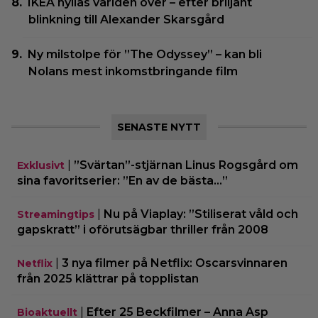
IKEA hyllas världen över – efter briljant
blinkning till Alexander Skarsgård
Ny milstolpe för ”The Odyssey” – kan bli
Nolans mest inkomstbringande film
SENASTE NYTT
|
”Svärtan”-stjärnan Linus Rogsgård om
Exklusivt
sina favoritserier: ”En av de bästa…”
|
Nu på Viaplay: ”Stiliserat våld och
Streamingtips
gapskratt” i oförutsägbar thriller från 2008
|
3 nya filmer på Netflix: Oscarsvinnaren
Netflix
från 2025 klättrar på topplistan
|
Efter 25 Beckfilmer – Anna Asp
Bioaktuellt