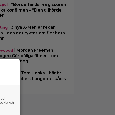
|
”Borderlands”-regissören
spel
kalkonfilmen – ”Den tillhörde
en”
|
3 nya X-Men är redan
ting
ra… och det ryktas om fler heta
mn
|
Morgan Freeman
lywood
ger: Gör dåliga filmer – om
en är hög nog
|
Glöm Tom Hanks – här är
lix
flix nya Robert Langdon-skådis
 och
eckla vårt