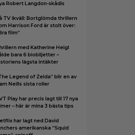
ya Robert Langdon-skådis
å TV ikväll: Bortglömda thrillern
om Harrison Ford är stolt över:
Bra film”
hrillern med Katherine Heigl
ålde bara 6 biobiljetter –
istoriens lägsta intäkter
The Legend of Zelda” blir en av
am Neills sista roller
VT Play har precis lagt till 17 nya
ilmer – här är mina 3 bästa tips
etflix har lagt ned David
inchers amerikanska ”Squid