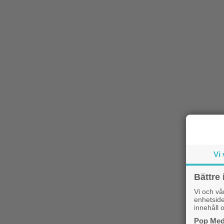
Vi 
Bättre 
Vi och v
enhetside
innehåll o
Pop Medi