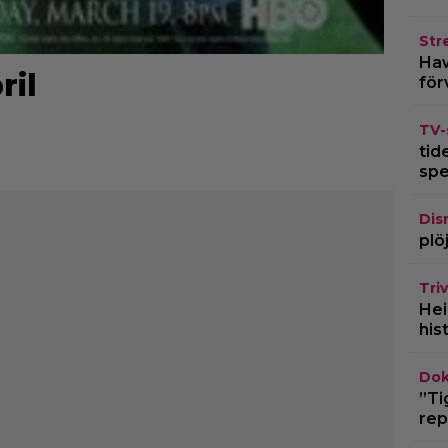
Str
Haw
ril
för
TV-
tid
spe
Dis
plö
Triv
Hei
his
Dok
”Ti
rep