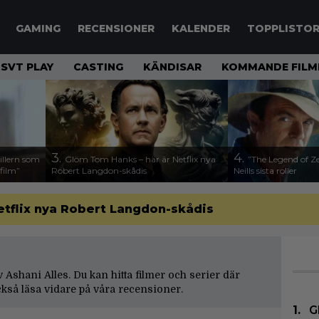
GAMING
RECENSIONER
KALENDER
TOPPLISTO
SVT PLAY
CASTING
KÄNDISAR
KOMMANDE FILM
3.
4.
illern som
Glöm Tom Hanks – här är Netflix nya
”The Legend of Ze
 film”
Robert Langdon-skådis
Neills sista roller
etflix nya Robert Langdon-skådis
av Ashani Alles. Du kan hitta filmer och serier där
kså läsa vidare på våra
recensioner
.
G