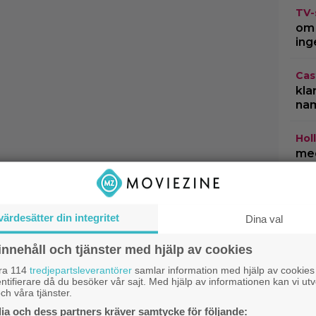
TV-
om 
ing
Cas
kla
na
Hol
med
lön
Netf
Net
värdesätter din integritet
Dina val
innehåll och tjänster med hjälp av cookies
åra 114
tredjepartsleverantörer
samlar information med hjälp av cookies
ntifierare då du besöker vår sajt. Med hjälp av informationen kan vi utv
ch våra tjänster.
a och dess partners kräver samtycke för följande: