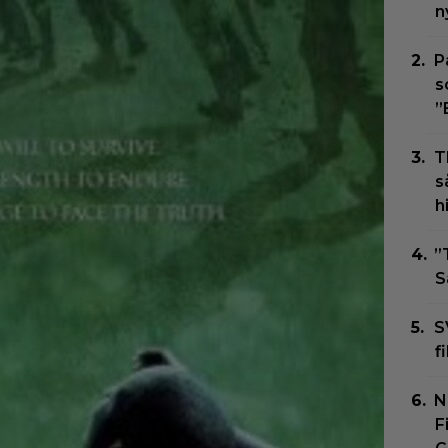
n
P
s
”
T
s
h
”
S
S
f
N
F