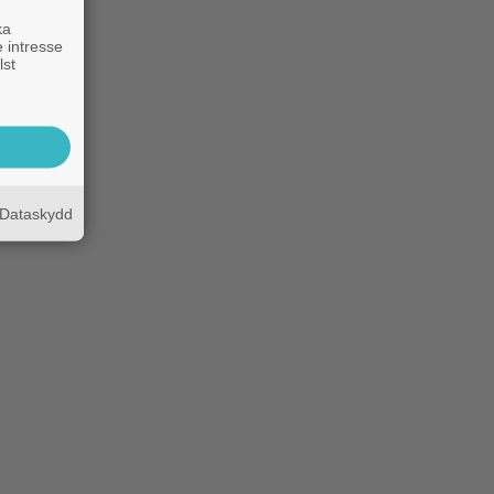
ka
 intresse
lst
Dataskydd