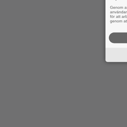
Genom att
användaru
för att a
genom att