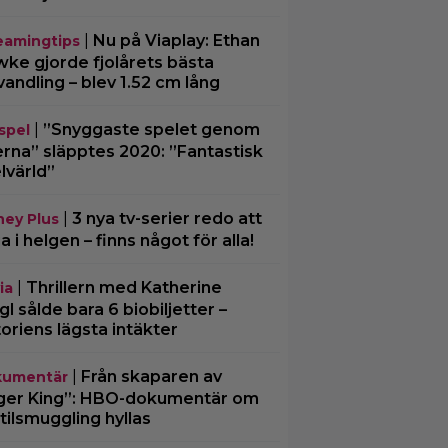
|
Nu på Viaplay: Ethan
eamingtips
ke gjorde fjolårets bästa
vandling – blev 1.52 cm lång
|
”Snyggaste spelet genom
spel
erna” släpptes 2020: ”Fantastisk
lvärld”
|
3 nya tv-serier redo att
ney Plus
ja i helgen – finns något för alla!
|
Thrillern med Katherine
ia
gl sålde bara 6 biobiljetter –
toriens lägsta intäkter
|
Från skaparen av
umentär
ger King”: HBO-dokumentär om
tilsmuggling hyllas