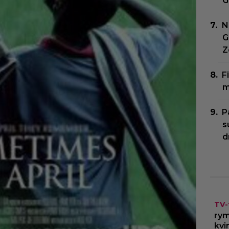
G
N
G
Z
F
m
P
s
d
TV-
rym
kvi