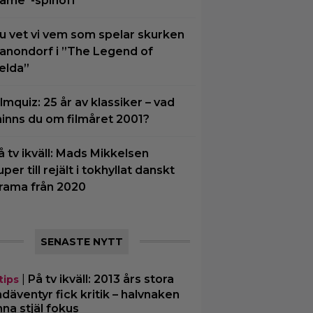
ame”-spinoff
u vet vi vem som spelar skurken
anondorf i ”The Legend of
elda”
ilmquiz: 25 år av klassiker – vad
inns du om filmåret 2001?
å tv ikväll: Mads Mikkelsen
uper till rejält i tokhyllat danskt
rama från 2020
SENASTE NYTT
|
På tv ikväll: 2013 års stora
tips
däventyr fick kritik – halvnaken
nna stjäl fokus