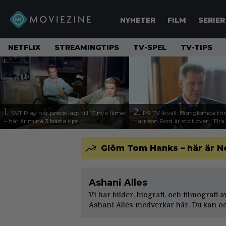
NYHETER
FILM
SERIER
NETFLIX
STREAMINGTIPS
TV-SPEL
TV-TIPS
1.
2.
SVT Play har precis lagt till 17 nya filmer
På TV ikväll: Bortglömda thr
– här är mina 3 bästa tips
Harrison Ford är stolt över: ”Bra
Glöm Tom Hanks – här är N
Ashani Alles
Vi har bilder, biografi, och filmografi 
Ashani Alles medverkar här. Du kan oc