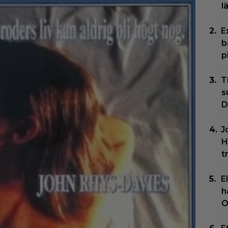
l
E
b
p
T
s
D
J
H
t
E
h
O