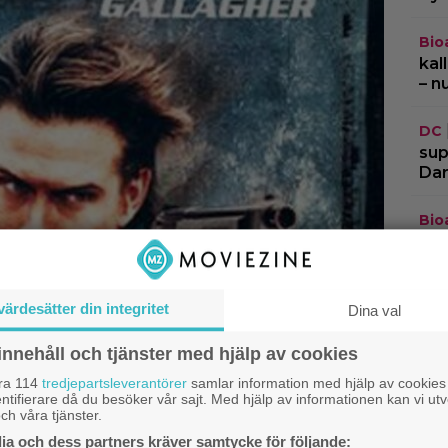
Bio
kal
– n
DC
sup
Dar
Bio
and
”Th
värdesätter din integritet
Trai
Dina val
vis
frå
innehåll och tjänster med hjälp av cookies
åra 114
tredjepartsleverantörer
samlar information med hjälp av cookies
ntifierare då du besöker vår sajt. Med hjälp av informationen kan vi utv
ch våra tjänster.
a och dess partners kräver samtycke för följande: