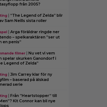
tasyflopp från 2005?
|
”The Legend of Zelda” blir
ting
av Sam Neills sista roller
|
Arga föräldrar ringde ner
spel
tendo – spelkaraktären ”ser ut
 en penis”
|
Nu vet vi vem
mande filmer
 spelar skurken Ganondorf i
e Legend of Zelda”
|
Jim Carrey klar för ny
ting
gfilm – baserad på älskad
merad serie
|
Från ”Heartstopper” till
ting
Men”? Kit Connor kan bli nye
lops