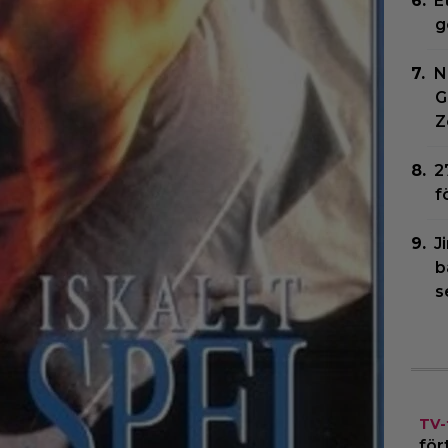
E
g
N
G
Z
2
f
J
b
s
TV-
för