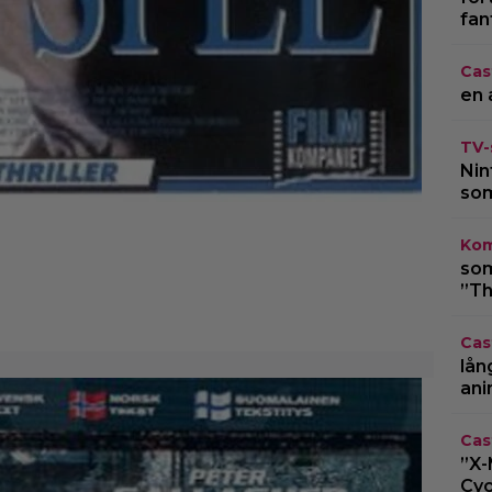
fan
Cas
en 
TV-
Nin
som
Kom
som
”Th
Cas
lån
ani
Cas
”X-
Cyc