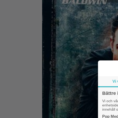
Vi 
Bättre 
Vi och v
enhetside
innehåll o
Pop Medi