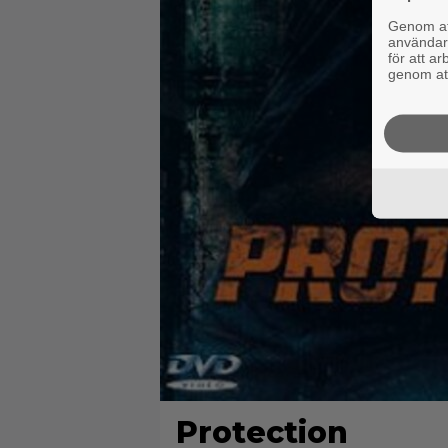
Genom att
användaru
för att a
genom att
Protection