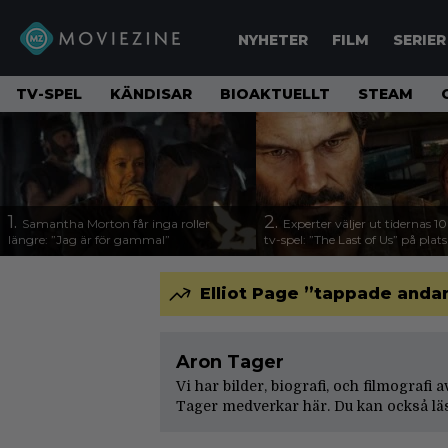
NYHETER
FILM
SERIER
TV-SPEL
KÄNDISAR
BIOAKTUELLT
STEAM
1.
2.
Samantha Morton får inga roller
Experter väljer ut tidernas 1
längre: ”Jag är för gammal”
tv-spel: ”The Last of Us” på plats
Elliot Page ”tappade andan
Aron Tager
Vi har bilder, biografi, och filmografi
Tager medverkar här. Du kan också lä