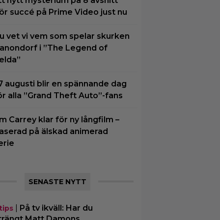
tt nytt mysterium på 8 avsnitt
ör succé på Prime Video just nu
u vet vi vem som spelar skurken
anondorf i ”The Legend of
elda”
7 augusti blir en spännande dag
ör alla ”Grand Theft Auto”-fans
im Carrey klar för ny långfilm –
aserad på älskad animerad
erie
SENASTE NYTT
|
På tv ikväll: Har du
tips
trängt Matt Damons