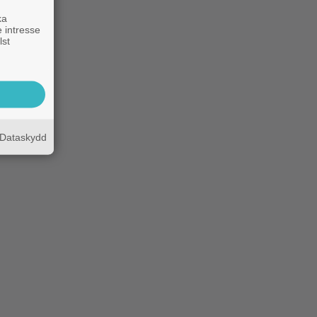
ka
 intresse
lst
Dataskydd