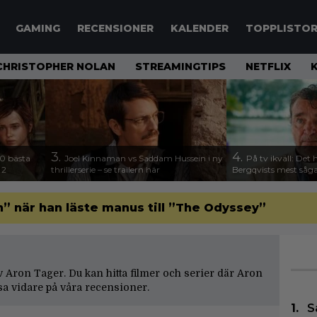
GAMING
RECENSIONER
KALENDER
TOPPLISTO
CHRISTOPHER NOLAN
STREAMINGTIPS
NETFLIX
3.
4.
00 bästa
Joel Kinnaman vs Saddam Hussein i ny
På tv ikväll: Det 
 2
thrillerserie – se trailern här
Bergqvists mest såga
” när han läste manus till ”The Odyssey”
 av Aron Tager. Du kan hitta filmer och serier där Aron
sa vidare på våra
recensioner
.
S