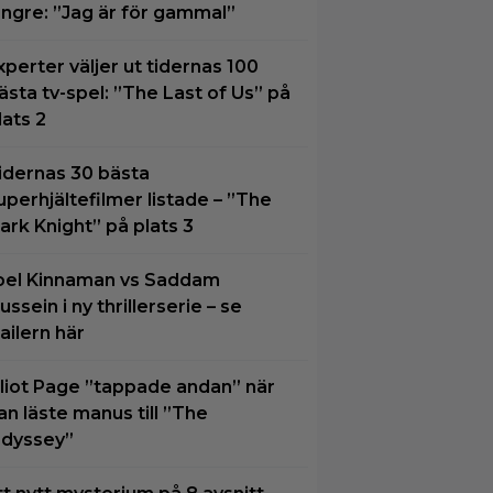
ängre: ”Jag är för gammal”
xperter väljer ut tidernas 100
ästa tv-spel: ”The Last of Us” på
lats 2
idernas 30 bästa
uperhjältefilmer listade – ”The
ark Knight” på plats 3
oel Kinnaman vs Saddam
ussein i ny thrillerserie – se
railern här
lliot Page ”tappade andan” när
an läste manus till ”The
dyssey”