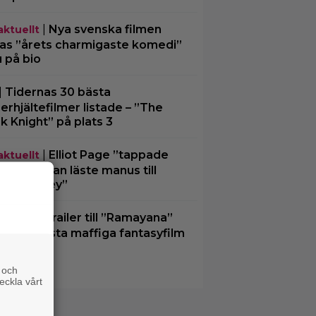
|
Nya svenska filmen
aktuellt
las ”årets charmigaste komedi”
u på bio
|
Tidernas 30 bästa
erhjältefilmer listade – ”The
k Knight” på plats 3
|
Elliot Page ”tappade
aktuellt
an” när han läste manus till
e Odyssey”
|
Ny trailer till ”Ramayana”
lers
ar upp nästa maffiga fantasyfilm
n Indien
 och
eckla vårt