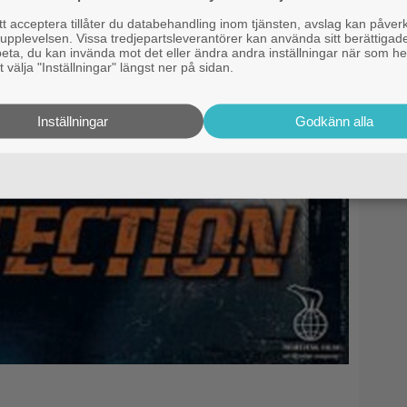
 acceptera tillåter du databehandling inom tjänsten, avslag kan påver
pplevelsen. Vissa tredjepartsleverantörer kan använda sitt berättigade
rbeta, du kan invända mot det eller ändra andra inställningar när som he
 välja "Inställningar" längst ner på sidan.
Inställningar
Godkänn alla