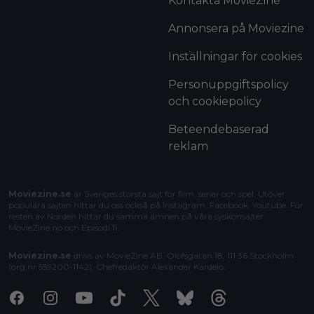
Kontakta MovieZine
Annonsera på Moviezine
Inställningar för cookies
Personuppgiftspolicy
och cookiepolicy
Beteendebaserad
reklam
Moviezine.se
är Sveriges största sajt för film, serier och spel. Utöver
populära sajten hittar du oss också på Instagram, Facebook, Youtube. För
resten av Norden hittar du samma ämnen på våra syskonsajter
MovieZine.no
och
Episodi.fi
.
Moviezine.se
drivs av MovieZine AB, Olofsgatan 18, 111 36 Stockholm
(org.nr 559200-1142). Chefredaktör
Alexander Kardelo
.
Facebook
Instagram
Youtube
Tiktok
X
Bluesky
Threads