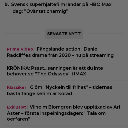
Svensk superhjältefilm landar på HBO Max
idag: ”Oväntat charmig”
SENASTE NYTT
|
Fängslande action i Daniel
Prime Video
Radcliffes drama från 2020 – nu på streaming
KRÖNIKA: Pssst…sanningen är att du inte
behöver se ”The Odyssey” i IMAX
|
Glöm ”Nyckeln till frihet” – tidernas
Klassiker
bästa fängelsefilm är korad
|
Vilhelm Blomgren blev uppläxad av Ari
Exklusivt
Aster – första inspelningsdagen: ”Tala om
oerfaren”