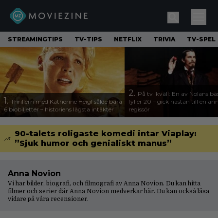
STREAMINGTIPS
TV-TIPS
NETFLIX
TRIVIA
TV-SPEL
2.
På tv ikväll: En av Nolans bä
1.
Thrillern med Katherine Heigl sålde bara
fyller 20 – gick nästan till en a
6 biobiljetter – historiens lägsta intäkter
regissör
90-talets roligaste komedi intar Viaplay:
”Sjuk humor och genialiskt manus”
Anna Novion
Vi har bilder, biografi, och filmografi av Anna Novion. Du kan hitta
filmer och serier där Anna Novion medverkar här. Du kan också läsa
vidare på våra
recensioner
.