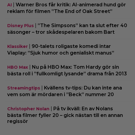
|
Warner Bros får kritik: AI-animerad hund gör
AI
reklam för filmen ”The End of Oak Street”
|
”The Simpsons” kan ta slut efter 40
Disney Plus
säsonger – tror skådespelaren bakom Bart
|
90-talets roligaste komedi intar
Klassiker
Viaplay: ”Sjuk humor och genialiskt manus”
|
Nu på HBO Max: Tom Hardy gör sin
HBO Max
bästa roll i ”fullkomligt lysande” drama från 2013
|
Kvällens tv-tips: Du kan inte ana
Streamingtips
vem som är mördaren i ”Beck” nummer 20
|
På tv ikväll: En av Nolans
Christopher Nolan
bästa filmer fyller 20 – gick nästan till en annan
regissör