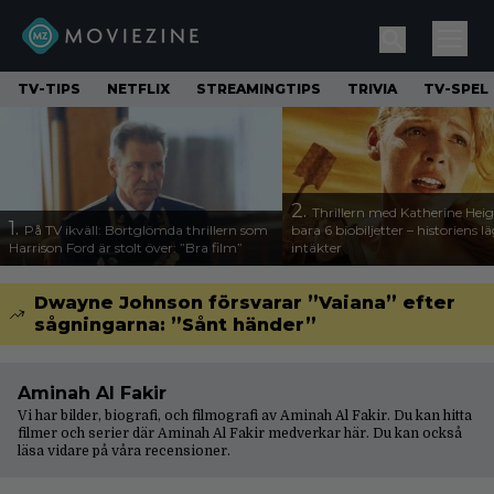
TV-TIPS
NETFLIX
STREAMINGTIPS
TRIVIA
TV-SPEL
2.
Thrillern med Katherine Heigl
1.
På TV ikväll: Bortglömda thrillern som
bara 6 biobiljetter – historiens l
Harrison Ford är stolt över: ”Bra film”
intäkter
Dwayne Johnson försvarar ”Vaiana” efter
sågningarna: ”Sånt händer”
Aminah Al Fakir
Vi har bilder, biografi, och filmografi av Aminah Al Fakir. Du kan hitta
filmer och serier där Aminah Al Fakir medverkar här. Du kan också
läsa vidare på våra
recensioner
.