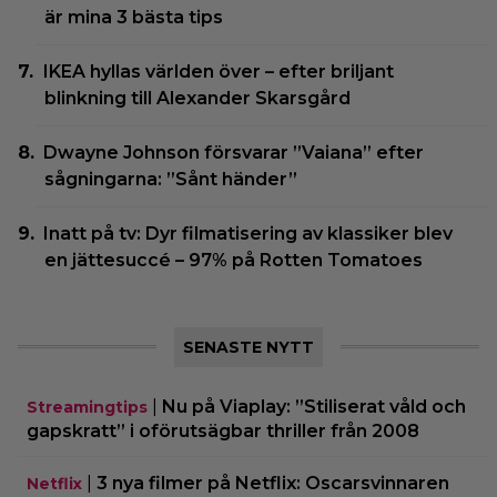
är mina 3 bästa tips
IKEA hyllas världen över – efter briljant
blinkning till Alexander Skarsgård
Dwayne Johnson försvarar ”Vaiana” efter
sågningarna: ”Sånt händer”
Inatt på tv: Dyr filmatisering av klassiker blev
en jättesuccé – 97% på Rotten Tomatoes
SENASTE NYTT
|
Nu på Viaplay: ”Stiliserat våld och
Streamingtips
gapskratt” i oförutsägbar thriller från 2008
|
3 nya filmer på Netflix: Oscarsvinnaren
Netflix