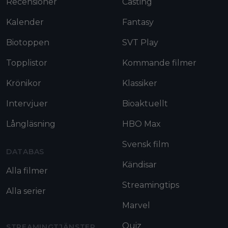
Recensioner
Casting
Kalender
Fantasy
Biotoppen
SVT Play
Topplistor
Kommande filmer
Krönikor
Klassiker
Intervjuer
Bioaktuellt
Långläsning
HBO Max
Svensk film
DATABAS
Kändisar
Alla filmer
Streamingtips
Alla serier
Marvel
Quiz
STREAMINGTJÄNSTER