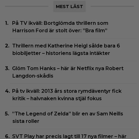
MEST LÄST
På TV ikväll: Bortglömda thrillern som
Harrison Ford är stolt över: ”Bra film”
Thrillern med Katherine Heigl sålde bara 6
biobiljetter – historiens lägsta intäkter
Glöm Tom Hanks – här är Netflix nya Robert
Langdon-skådis
På tv ikväll: 2013 års stora rymdäventyr fick
kritik – halvnaken kvinna stjäl fokus
”The Legend of Zelda” blir en av Sam Neills
sista roller
SVT Play har precis lagt till 17 nya filmer – här