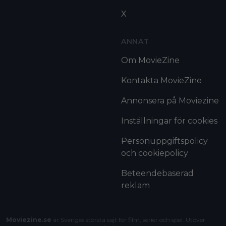
X
ANNAT
Om MovieZine
Kontakta MovieZine
Annonsera på Moviezine
Inställningar för cookies
Personuppgiftspolicy
och cookiepolicy
Beteendebaserad
reklam
Moviezine.se
är Sveriges största sajt för film, serier och spel. Utöver