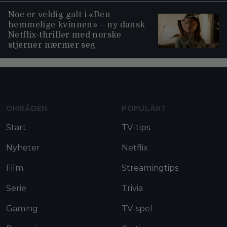
Noe er veldig galt i «Den
hemmelige kvinnen» – ny dansk
Netflix-thriller med norske
stjerner nærmer seg
Moviezine footer navigation
OMRÅDEN
POPULÄRT
Start
TV-tips
Nyheter
Netflix
Film
Streamingtips
Serie
Trivia
Gaming
TV-spel