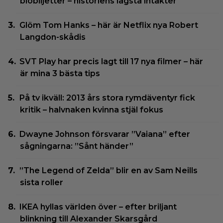
biobiljetter – historiens lägsta intäkter
Glöm Tom Hanks – här är Netflix nya Robert
Langdon-skådis
SVT Play har precis lagt till 17 nya filmer – här
är mina 3 bästa tips
På tv ikväll: 2013 års stora rymdäventyr fick
kritik – halvnaken kvinna stjäl fokus
Dwayne Johnson försvarar ”Vaiana” efter
sågningarna: ”Sånt händer”
”The Legend of Zelda” blir en av Sam Neills
sista roller
IKEA hyllas världen över – efter briljant
blinkning till Alexander Skarsgård