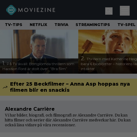
TV-TIPS
NETFLIX
TRIVIA
STREAMINGTIPS
TV-SPEL
2.
Thrillern med Katherine Heigl
1.
På TV ikväll: Bortglömda thrillern som
bara 6 biobiljetter – historiens l
Harrison Ford är stolt över: ”Bra film”
intäkter
Efter 25 Beckfilmer – Anna Asp hoppas nya
filmen blir en snackis
Alexandre Carrière
Vi har bilder, biografi, och filmografi av Alexandre Carrière. Du kan
hitta filmer och serier där Alexandre Carrière medverkar här. Du kan
också läsa vidare på våra
recensioner
.