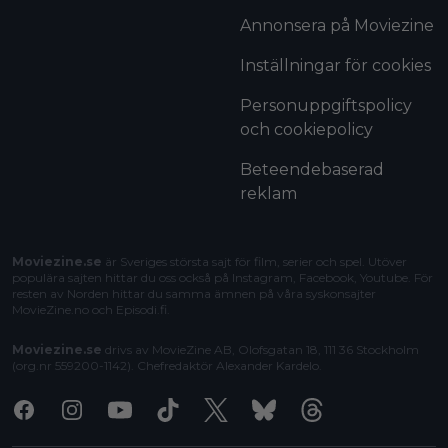
Annonsera på Moviezine
Inställningar för cookies
Personuppgiftspolicy
och cookiepolicy
Beteendebaserad
reklam
Moviezine.se
är Sveriges största sajt för film, serier och spel. Utöver
populära sajten hittar du oss också på Instagram, Facebook, Youtube. För
resten av Norden hittar du samma ämnen på våra syskonsajter
MovieZine.no
och
Episodi.fi
.
Moviezine.se
drivs av MovieZine AB, Olofsgatan 18, 111 36 Stockholm
(org.nr 559200-1142). Chefredaktör
Alexander Kardelo
.
Facebook
Instagram
Youtube
Tiktok
X
Bluesky
Threads