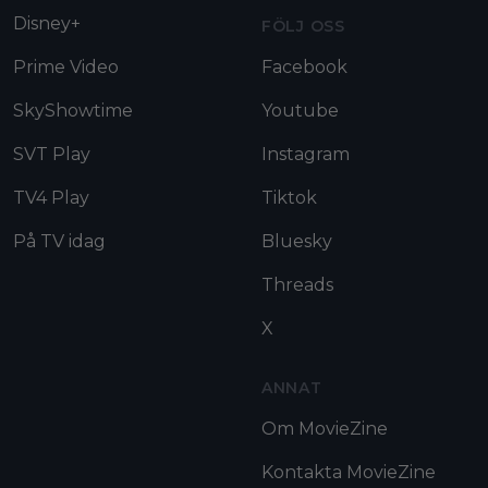
Disney+
FÖLJ OSS
Prime Video
Facebook
SkyShowtime
Youtube
SVT Play
Instagram
TV4 Play
Tiktok
På TV idag
Bluesky
Threads
X
ANNAT
Om MovieZine
Kontakta MovieZine