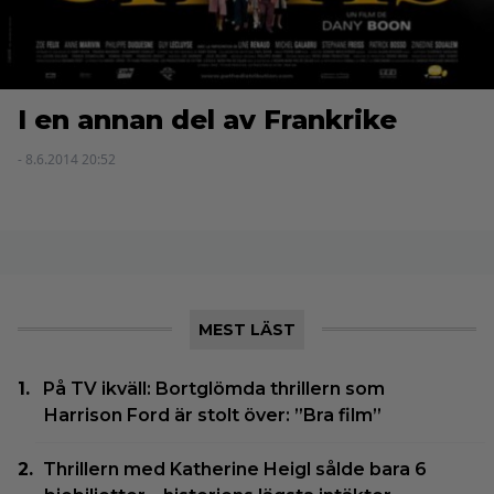
I en annan del av Frankrike
- 8.6.2014 20:52
MEST LÄST
På TV ikväll: Bortglömda thrillern som
Harrison Ford är stolt över: ”Bra film”
Thrillern med Katherine Heigl sålde bara 6