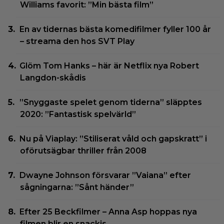
Williams favorit: ”Min bästa film”
En av tidernas bästa komedifilmer fyller 100 år
– streama den hos SVT Play
Glöm Tom Hanks – här är Netflix nya Robert
Langdon-skådis
”Snyggaste spelet genom tiderna” släpptes
2020: ”Fantastisk spelvärld”
Nu på Viaplay: ”Stiliserat våld och gapskratt” i
oförutsägbar thriller från 2008
Dwayne Johnson försvarar ”Vaiana” efter
sågningarna: ”Sånt händer”
Efter 25 Beckfilmer – Anna Asp hoppas nya
filmen blir en snackis