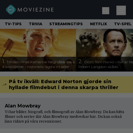
TV-TIPS
TRIVIA
STREAMINGTIPS
NETFLIX
TV-SPEL
1.
2.
Thrillern med Katherine Heigl sålde bara
Glöm Tom Hanks – här är Net
6 biobiljetter – historiens lägsta intäkter
Robert Langdon-skådis
På tv ikväll: Edward Norton gjorde sin
hyllade filmdebut i denna skarpa thriller
Alan Mowbray
Vi har bilder, biografi, och filmografi av Alan Mowbray. Du kan hitta
filmer och serier där Alan Mowbray medverkar här. Du kan också
läsa vidare på våra
recensioner
.