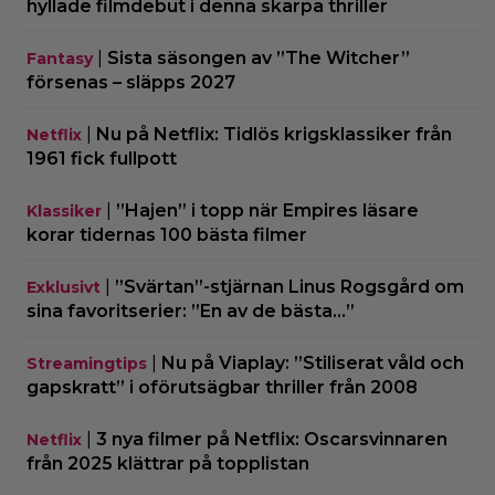
hyllade filmdebut i denna skarpa thriller
|
Sista säsongen av ”The Witcher”
Fantasy
försenas – släpps 2027
|
Nu på Netflix: Tidlös krigsklassiker från
Netflix
1961 fick fullpott
|
”Hajen” i topp när Empires läsare
Klassiker
korar tidernas 100 bästa filmer
|
”Svärtan”-stjärnan Linus Rogsgård om
Exklusivt
sina favoritserier: ”En av de bästa…”
|
Nu på Viaplay: ”Stiliserat våld och
Streamingtips
gapskratt” i oförutsägbar thriller från 2008
|
3 nya filmer på Netflix: Oscarsvinnaren
Netflix
från 2025 klättrar på topplistan