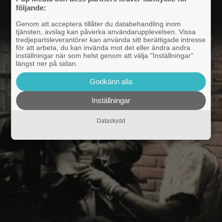
följande:
Genom att acceptera tillåter du databehandling inom
tjänsten, avslag kan påverka användarupplevelsen. Vissa
tredjepartsleverantörer kan använda sitt berättigade intresse
för att arbeta, du kan invända mot det eller ändra andra
inställningar när som helst genom att välja "Inställningar"
längst ner på sidan.
Godkänn alla
Inställningar
Dataskydd